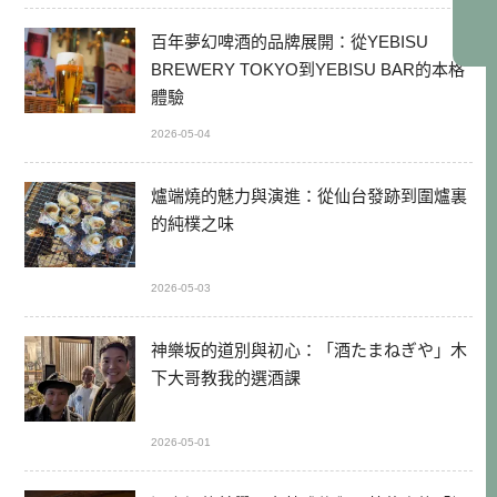
百年夢幻啤酒的品牌展開：從YEBISU
BREWERY TOKYO到YEBISU BAR的本格
體驗
2026-05-04
爐端燒的魅力與演進：從仙台發跡到圍爐裏
的純樸之味
2026-05-03
神樂坂的道別與初心：「酒たまねぎや」木
下大哥教我的選酒課
2026-05-01