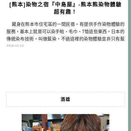
[熊本]染物之宿『中島屋』-熊本熊染物體驗
超有趣！
藏身在熊本市住宅區的一間民宿，有提供手作染物體驗的
服務，基本上就是可以染手帕、毛巾、T恤這些東西。日本的
傳統染布技術，叫做藍染，不過這裡的染物體驗並非只有藍
色，還有其他很多顏色可以選擇。這邊的染物不是那種很傳
2016-01-10
統式的，從植物取天然色素來發酵成染劑，而是直接使用染
劑來作業，是比較現代的作法喔！我本來以為 染色的方式
很簡單，就是在透 […]…
酒雄