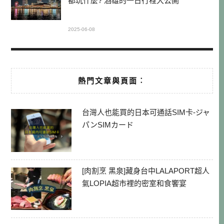
都玩什麼? 酒雄的一日行程大公開
2025-06-08
熱門文章與頁面︰
台灣人也能買的日本可通話SIM卡-ジャ
パンSIMカード
[肉割烹 黑泉]藏身台中LALAPORT超人
氣LOPIA超市裡的密室和食饗宴