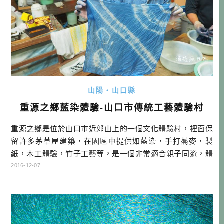
山陽・山口縣
重源之鄉藍染體驗-山口市傳統工藝體驗村
重源之鄉是位於山口市近郊山上的一個文化體驗村，裡面保
留許多茅草屋建築，在園區中提供如藍染，手打蕎麥，製
紙，木工體驗，竹子工藝等，是一個非常適合親子同遊，體
驗傳統生活方式的地方。今天我們造訪這裡，則是為了藍染
2016-12-07
體驗 雨天的茅草屋，很懷舊的感覺 首先先聽講解，他們提供
有五種方式，來染出不同的紋樣 竟然是彈珠、橡皮筋、底片
盒，這樣就能染出無限種組合的紋樣 看圖就能理解紋樣是怎
麼來的。 染色前，感覺很像感 […]…