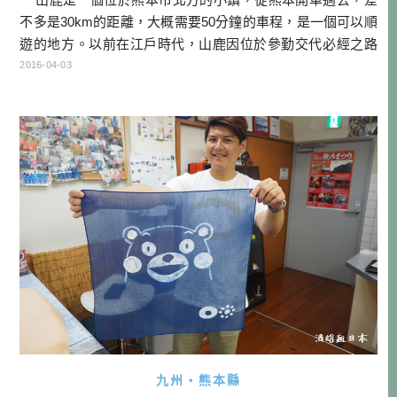
不多是30km的距離，大概需要50分鐘的車程，是一個可以順
遊的地方。以前在江戶時代，山鹿因位於參勤交代必經之路
上，所以發展成一個「宿場町」，也就是讓往來人可以休
2016-04-03
息、住宿的地方，也就在這個時期，開發了很多溫泉。此地
製傘工業十分發達，是往來旅人必買的特產，根據文獻記
載，當時房子、茶屋、寺院加起來共有超過500間，可以一窺
當 […]…
九州・熊本縣