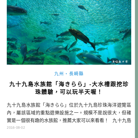
九州・長崎縣
九十九島水族館「海きらら」-大水槽跟挖珍
珠體驗，可以玩半天喔！
九十九島水族館「海きらら」位於九十九島珍珠海洋遊覽區
內，屬該區域的重點遊樂設施之一。規模不是說很大，但確
實是一個很有趣的水族館，推薦大家可以來看看！ 九十九島
水族館的大水槽真的很值得一看，如果你趕時間的話，可以
2016-08-02
跳過其他部分，就看大水槽跟海豚秀就好了！另外一個有趣