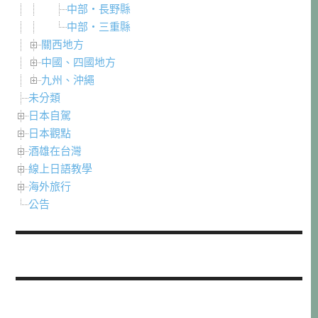
中部・長野縣
中部・三重縣
關西地方
中國、四國地方
九州、沖繩
未分類
日本自駕
日本觀點
酒雄在台灣
線上日語教學
海外旅行
公告