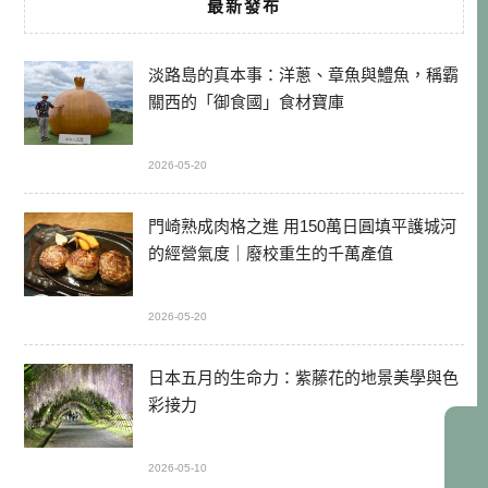
最新發布
淡路島的真本事：洋蔥、章魚與鱧魚，稱霸
關西的「御食國」食材寶庫
2026-05-20
門崎熟成肉格之進 用150萬日圓填平護城河
的經營氣度｜廢校重生的千萬產值
2026-05-20
日本五月的生命力：紫藤花的地景美學與色
彩接力
2026-05-10