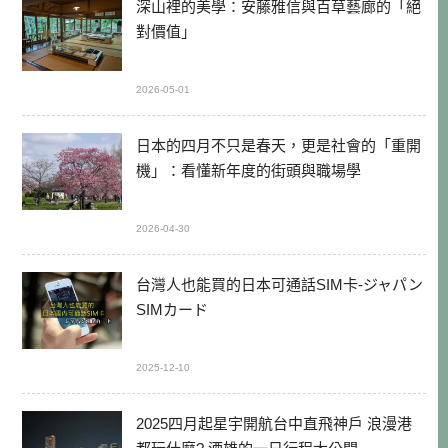
深山裡的美學：安藤雅信與百草藝廊的「絕
對價值」
2026-05-01
日本的四月不只是春天，更是社會的「重開
機」：看懂新年度的街頭與職場學
2026-04-30
台灣人也能買的日本可通話SIM卡-ジャパン
SIMカード
2025-12-10
2025四月起星宇開航台中直飛神戶 浪漫港