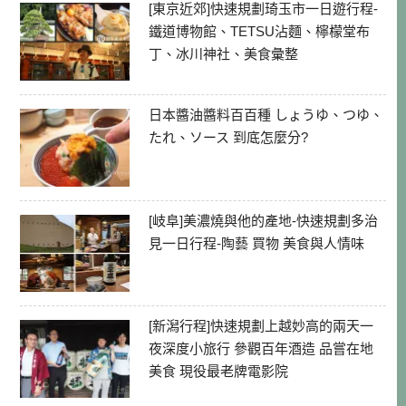
[東京近郊]快速規劃琦玉市一日遊行程-
鐵道博物館、TETSU沾麵、檸檬堂布
丁、冰川神社、美食彙整
日本醬油醬料百百種 しょうゆ、つゆ、
たれ、ソース 到底怎麼分?
[岐阜]美濃燒與他的產地-快速規劃多治
見一日行程-陶藝 買物 美食與人情味
[新潟行程]快速規劃上越妙高的兩天一
夜深度小旅行 參觀百年酒造 品嘗在地
美食 現役最老牌電影院