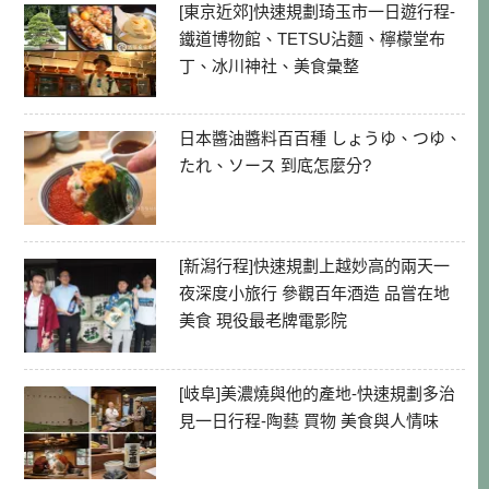
[東京近郊]快速規劃琦玉市一日遊行程-
鐵道博物館、TETSU沾麵、檸檬堂布
丁、冰川神社、美食彙整
日本醬油醬料百百種 しょうゆ、つゆ、
たれ、ソース 到底怎麼分?
[新潟行程]快速規劃上越妙高的兩天一
夜深度小旅行 參觀百年酒造 品嘗在地
美食 現役最老牌電影院
[岐阜]美濃燒與他的產地-快速規劃多治
見一日行程-陶藝 買物 美食與人情味