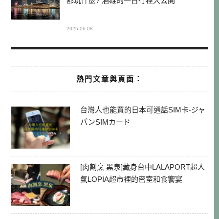
都玩什麼? 酒雄的一日行程大公開
2025-06-08
熱門文章與頁面︰
台灣人也能買的日本可通話SIM卡-ジャ
パンSIMカード
[肉割烹 黑泉]藏身台中LALAPORT超人
氣LOPIA超市裡的密室和食饗宴