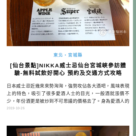
東北・宮城縣
[仙台景點]NIKKA威士忌仙台宮城峽參訪體
驗-無料試飲好開心 預約及交通方式攻略
日本威士忌近幾來來勢洶洶，強勢攻佔各大酒吧，風味表現
上的特色，吸引了很多愛酒人士的目光，一般酒就漲價不
少，年份酒更是被炒到不可思議的價格去了。身為愛酒人的
一員，又是常常訪日的自駕旅人，如果有機會訪問威士忌蒸
2019-10-26
餾所，我幾乎都不會放過。今天終於有機會來到NIKKA威士
忌在仙台的宮城峽蒸餾所，這裡也是NIKKA的第二個廠，比
北海道占地更大，設備更齊全。有興趣的朋友，可以跟著我