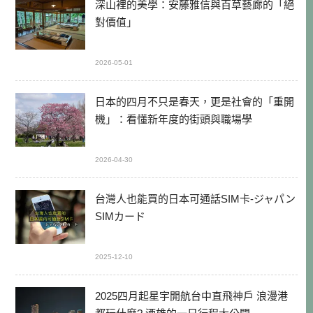
深山裡的美學：安藤雅信與百草藝廊的「絕
對價值」
2026-05-01
日本的四月不只是春天，更是社會的「重開
機」：看懂新年度的街頭與職場學
2026-04-30
台灣人也能買的日本可通話SIM卡-ジャパン
SIMカード
2025-12-10
2025四月起星宇開航台中直飛神戶 浪漫港