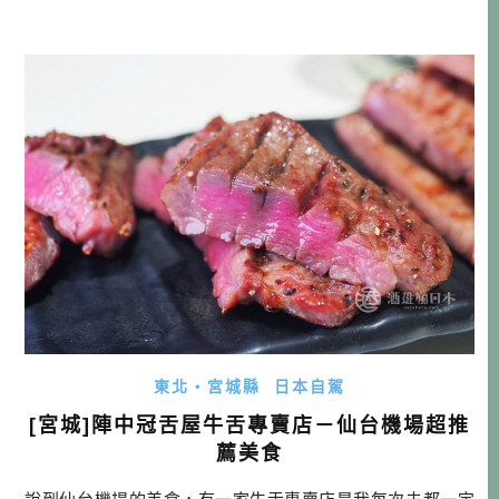
朋友！ 如何前往東北仙台？ 目前台灣虎航每週七天都有往東
北的飛機，其中五天往返仙台，剩下兩天則是飛岩手花卷機
場。選擇台灣虎航，支持國籍航空，對我來說是一件很願意
做的事情！ 台灣虎航飛東北時刻 […]…
東北・宮城縣
日本自駕
[宮城]陣中冠舌屋牛舌專賣店－仙台機場超推
薦美食