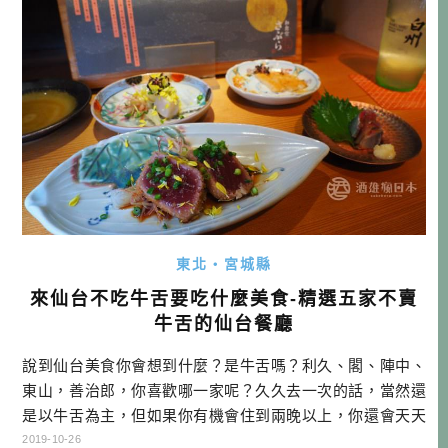
一起探訪究竟吧！ 如何前往東 […]…
東北・宮城縣
來仙台不吃牛舌要吃什麼美食-精選五家不賣
牛舌的仙台餐廳
說到仙台美食你會想到什麼？是牛舌嗎？利久、閣、陣中、
東山，善治郎，你喜歡哪一家呢？久久去一次的話，當然還
是以牛舌為主，但如果你有機會住到兩晚以上，你還會天天
衝牛舌嗎？本文就是寫給不吃牛舌，或沒辦法天天吃牛舌的
2019-10-26