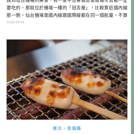
說到仙台機場的美食，有一家牛舌專賣店是我每次去都一定
要吃的，那就位於機場一樓的「冠舌屋」，比較靠近國內線
那一側，仙台機場是國內線跟國際線都在同一個航廈，不算
是很遠，但因為常常都有人在排隊，如果要吃，建議還是要
2018-03-05
提早去機場比較安全！ 幾乎隨時都是大盛況，雖說大家都吃
蠻快的，但因為在管制區外，等等還要出關檢查行李等等，
為了不要吃的太有壓力，還是要保留足夠時間才行。 牛舌專
門店 陣中 冠舌屋資訊 名稱： […]…
東北・宮城縣