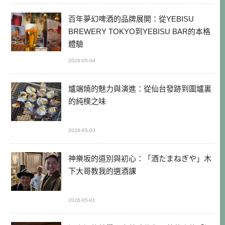
百年夢幻啤酒的品牌展開：從YEBISU
BREWERY TOKYO到YEBISU BAR的本格
體驗
2026-05-04
爐端燒的魅力與演進：從仙台發跡到圍爐裏
的純樸之味
2026-05-03
神樂坂的道別與初心：「酒たまねぎや」木
下大哥教我的選酒課
2026-05-01