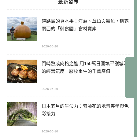
最新發布
淡路島的真本事：洋蔥、章魚與鱧魚，稱霸
關西的「御食國」食材寶庫
2026-05-20
門崎熟成肉格之進 用150萬日圓填平護城河
的經營氣度｜廢校重生的千萬產值
2026-05-20
日本五月的生命力：紫藤花的地景美學與色
彩接力
2026-05-10