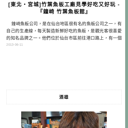
[東北・宮城]竹葉魚板工廠見學好吃又好玩 -
『鐘崎 竹葉魚板館』
鐘崎魚板公司，是在仙台地區很有名的魚板公司之一，有
自己的生產線，每天製造新鮮好吃的魚板，是觀光客很喜愛
的知名品牌之一。他們位於仙台市區前往港口路上，有一個
工廠兼展售中心，佔地頗大，除了可以來這裡選購各式各樣
2013-06-11
的魚板商品之外，還有一個很特別的活動，就是可以實地參
觀他們的產線，並有專門人員進行導覽及解說。而展售中心
的部分，可以進行『DIY魚板壓模製作』，『以及DI […]…
酒雄