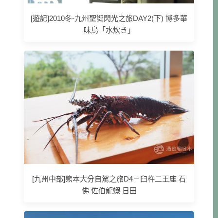
[遊記]2010冬-九州聖誕閃光之旅DAY2(下) 博多華
味鳥「水炊き」
[九州中部]熊本大分自駕之旅D4－臼杵二王座 石
佛 佐伯龍蝦 日田