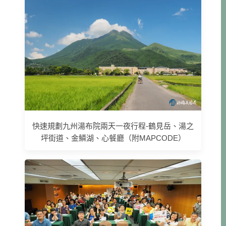
快速規劃九州湯布院兩天一夜行程-鶴見岳、湯之
坪街道、金鱗湖、心餐廳（附MAPCODE）