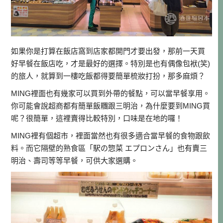
如果你是打算在飯店窩到店家都開門才要出發，那前一天買
好早餐在飯店吃，才是最好的選擇。特別是也有偶像包袱(笑)
的旅人，就算到一樓吃飯都得要簡單梳妝打扮，那多麻煩？
MING裡面也有幾家可以買到外帶的餐點，可以當早餐享用。
你可能會說超商都有簡單飯糰跟三明治，為什麼要到MING買
呢？很簡單，這裡賣得比較特別，口味是在地的囉！
MING裡有個超市，裡面當然也有很多適合當早餐的食物跟飲
料。而它隔壁的熟食區「駅の惣菜 エプロンさん」也有賣三
明治、壽司等等早餐，可供大家選購。