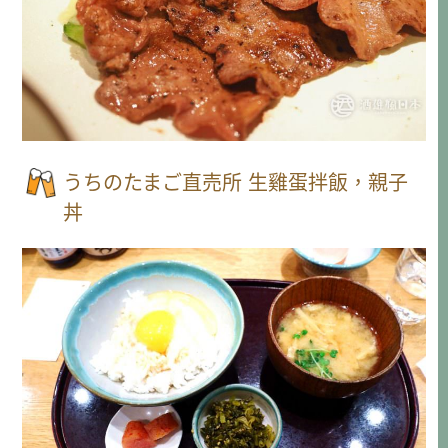
うちのたまご直売所 生雞蛋拌飯，親子
丼