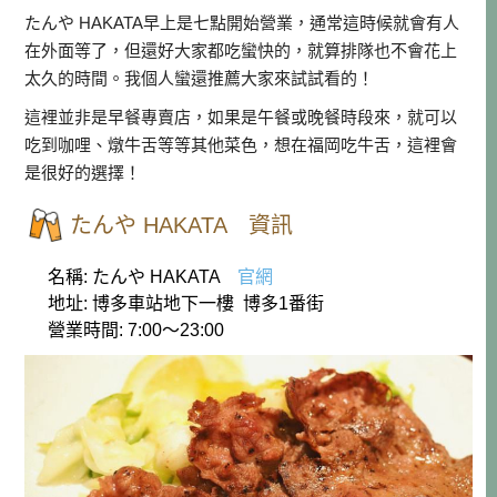
たんや HAKATA早上是七點開始營業，通常這時候就會有人
在外面等了，但還好大家都吃蠻快的，就算排隊也不會花上
太久的時間。我個人蠻還推薦大家來試試看的！
這裡並非是早餐專賣店，如果是午餐或晚餐時段來，就可以
吃到咖哩、燉牛舌等等其他菜色，想在福岡吃牛舌，這裡會
是很好的選擇！
たんや HAKATA 資訊
名稱: たんや HAKATA
官網
地址: 博多車站地下一樓 博多1番街
營業時間: 7:00～23:00