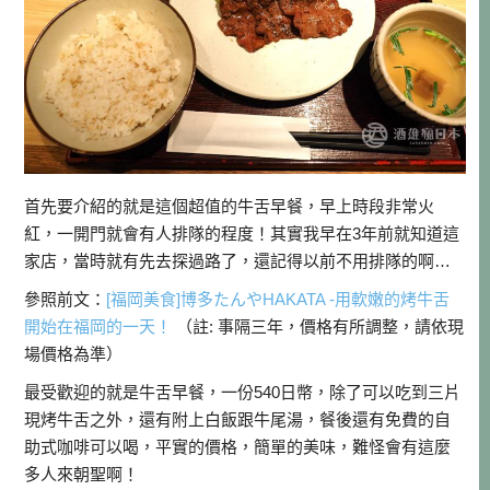
首先要介紹的就是這個超值的牛舌早餐，早上時段非常火
紅，一開門就會有人排隊的程度！其實我早在3年前就知道這
家店，當時就有先去探過路了，還記得以前不用排隊的啊…
參照前文：
[福岡美食]博多たんやHAKATA -用軟嫩的烤牛舌
開始在福岡的一天！
（註: 事隔三年，價格有所調整，請依現
場價格為準）
最受歡迎的就是牛舌早餐，一份540日幣，除了可以吃到三片
現烤牛舌之外，還有附上白飯跟牛尾湯，餐後還有免費的自
助式咖啡可以喝，平實的價格，簡單的美味，難怪會有這麼
多人來朝聖啊！