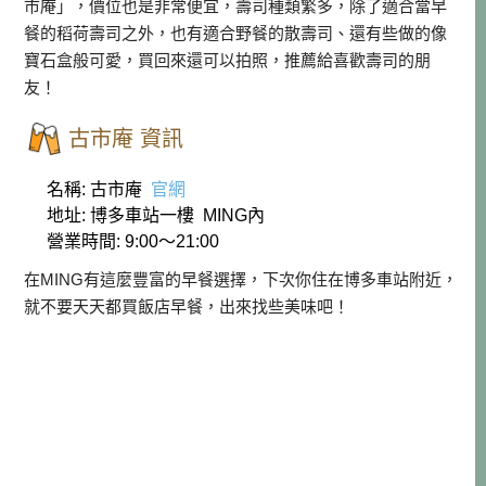
市庵」，價位也是非常便宜，壽司種類繁多，除了適合當早
餐的稻荷壽司之外，也有適合野餐的散壽司、還有些做的像
寶石盒般可愛，買回來還可以拍照，推薦給喜歡壽司的朋
友！
古市庵 資訊
名稱: 古市庵
官網
地址: 博多車站一樓 MING內
營業時間: 9:00～21:00
在MING有這麼豐富的早餐選擇，下次你住在博多車站附近，
就不要天天都買飯店早餐，出來找些美味吧！