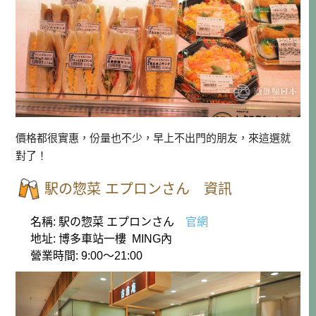
價格都很實惠，份量也不少，早上不出門的朋友，來這選就
對了！
駅の惣菜 エプロンさん 資訊
名稱: 駅の惣菜 エプロンさん
官網
地址: 博多車站一樓 MING內
營業時間: 9:00～21:00