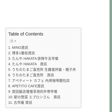
Table of Contents
MING資訊
博多1番街資訊
たんや HAKATA 排隊牛舌早餐
たんや HAKATA 資訊
うちのたまご直売所 生雞蛋拌飯，親子丼
うちのたまご直売所 資訊
アペティート カフェ 內用咖啡麵包店
APETITO CAFE資訊
買回飯店慢慢享用的外帶早餐
駅の惣菜 エプロンさん 資訊
古市庵 資訊