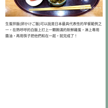
生蛋拌飯(卵かけご飯)可以說是日本最具代表性的早餐範例之
一，在熱呼呼的白飯上打上一顆飽滿的新鮮雞蛋，淋上專用
醬油，再用筷子把他們和在一起，就完成了！