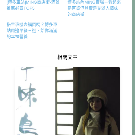
[博多車站]MING商店街-酒雄
博多站內MING賣場－看起來
推薦必買TOP5
是百貨但其實是充滿人情味
的商店街
搭早班機去福岡嗎？博多車
站周邊早餐三選，給你滿滿
的幸福營養
相關文章