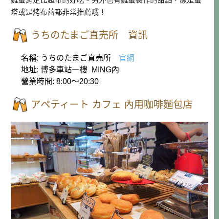
塔或是烤布蕾都非常推薦哦！
うちのたまご直売所 資訊
名稱: うちのたまご直売所
官網
地址: 博多車站一樓 MING內
營業時間: 8:00～20:30
アペティート カフェ 內用咖啡麵包店