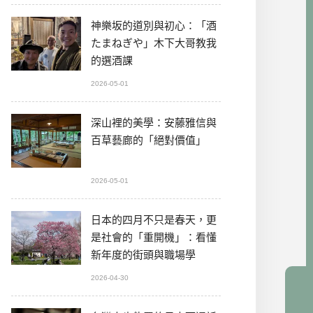
神樂坂的道別與初心：「酒
たまねぎや」木下大哥教我
的選酒課
2026-05-01
深山裡的美學：安藤雅信與
百草藝廊的「絕對價值」
2026-05-01
日本的四月不只是春天，更
是社會的「重開機」：看懂
新年度的街頭與職場學
2026-04-30