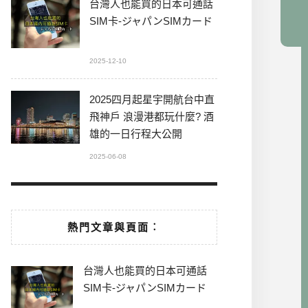
台灣人也能買的日本可通話
SIM卡-ジャパンSIMカード
2025-12-10
2025四月起星宇開航台中直
飛神戶 浪漫港都玩什麼? 酒
雄的一日行程大公開
2025-06-08
熱門文章與頁面︰
台灣人也能買的日本可通話
SIM卡-ジャパンSIMカード