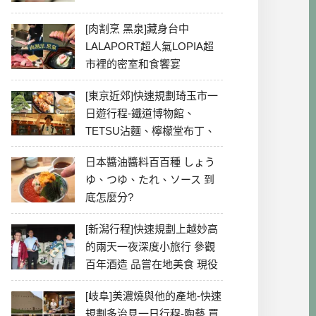
[肉割烹 黑泉]藏身台中
LALAPORT超人氣LOPIA超
市裡的密室和食饗宴
[東京近郊]快速規劃琦玉市一
日遊行程-鐵道博物館、
TETSU沾麵、檸檬堂布丁、
冰川神社、美食彙整
日本醬油醬料百百種 しょう
ゆ、つゆ、たれ、ソース 到
底怎麼分?
[新潟行程]快速規劃上越妙高
的兩天一夜深度小旅行 參觀
百年酒造 品嘗在地美食 現役
最老牌電影院
[岐阜]美濃燒與他的產地-快速
規劃多治見一日行程-陶藝 買