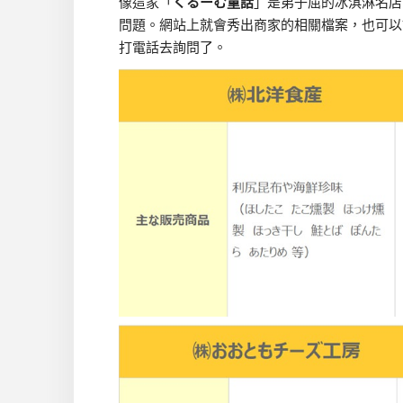
像這家「
くるーむ童話
」是弟子屈的冰淇淋名店
問題。網站上就會秀出商家的相關檔案，也可以
打電話去詢問了。