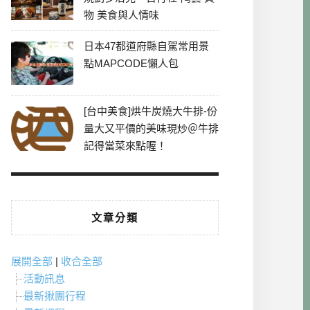
物 美食與人情味
日本47都道府縣自駕常用景
點MAPCODE懶人包
[台中美食]烘牛炭燒大牛排-份
量大又平價的美味現炒＠牛排
記得當菜來點喔！
文章分類
展開全部
|
收合全部
活動訊息
最新揪團行程