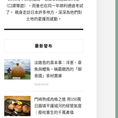
（口譯導遊），而後也在同一年順利通過考試
了。 親身走訪日本許多地方，深深為他們對
土地的愛護而感動。
最新發布
淡路島的真本事：洋蔥、章
魚與鱧魚，稱霸關西的「御
食國」食材寶庫
2026-05-20
門崎熟成肉格之進 用150萬
日圓填平護城河的經營氣度
｜廢校重生的千萬產值