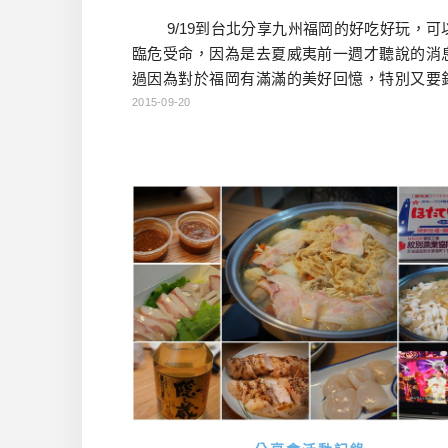
9/19到台北分享九州福岡的好吃好玩，可
臨危受命，因為是去夏威夷前一週才聽說的消
過因為對於福岡有滿滿的美好回憶，特別又要
岡市來介紹，那我就想說捨我其誰了呢？所以
2015-09-20
的速度翻出了這幾年去九州的美好回憶，做成
的投影片，也隨著照片到了回憶裡旅行，或許
這些機會讓照片『出土』，我才會樂於在分享
一切美好吧！&nbs […]…