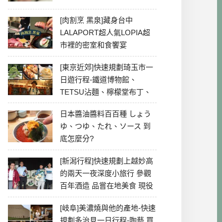
[肉割烹 黑泉]藏身台中
LALAPORT超人氣LOPIA超
市裡的密室和食饗宴
[東京近郊]快速規劃琦玉市一
日遊行程-鐵道博物館、
TETSU沾麵、檸檬堂布丁、
冰川神社、美食彙整
日本醬油醬料百百種 しょう
ゆ、つゆ、たれ、ソース 到
底怎麼分?
[新潟行程]快速規劃上越妙高
的兩天一夜深度小旅行 參觀
百年酒造 品嘗在地美食 現役
最老牌電影院
[岐阜]美濃燒與他的產地-快速
規劃多治見一日行程-陶藝 買