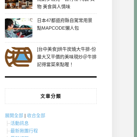
物 美食與人情味
日本47都道府縣自駕常用景
點MAPCODE懶人包
[台中美食]烘牛炭燒大牛排-份
量大又平價的美味現炒＠牛排
記得當菜來點喔！
文章分類
展開全部
|
收合全部
活動訊息
最新揪團行程