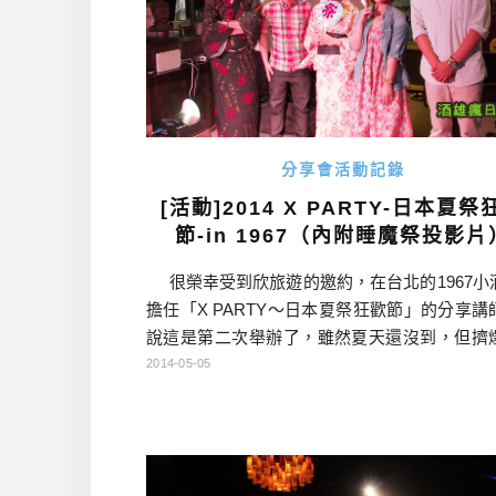
分享會活動記錄
[活動]2014 X PARTY-日本夏祭
節-in 1967（內附睡魔祭投影片
很榮幸受到欣旅遊的邀約，在台北的1967小
擔任「X PARTY～日本夏祭狂歡節」的分享講
說這是第二次舉辦了，雖然夏天還沒到，但擠
的人氣，熱騰騰的程度早已直逼夏天了！我這
2014-05-05
務是用10分鐘，分享東北三大祭典之一的
祭」。 如果大家還記得的話，今年初我也
北分享2小時的睡魔祭， […]…