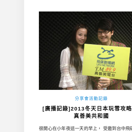
開福岡，選在最熱愛福岡的台灣舉辦，不管從
度來說，都是一個嶄新的創舉。有幸參與如此
活動，真的非常榮幸。 註1：「明星和樂」是
集了福岡為主的表演者，展現個人風格的獨特
這次活動當中，我 […]…
分享會活動記錄
[廣播記錄]2013冬天日本玩雪攻略 
真善美共和國
很開心在小年夜這一天的早上， 受邀到台中飛