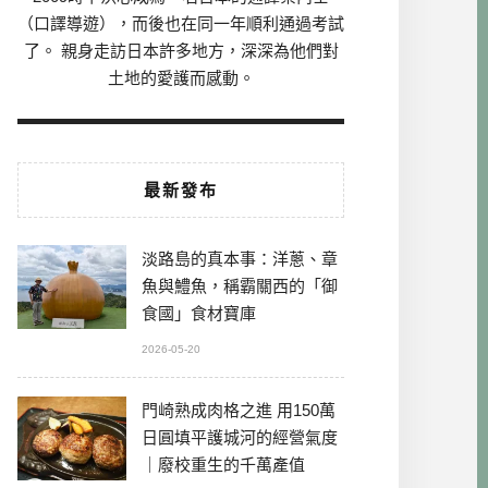
（口譯導遊），而後也在同一年順利通過考試
了。 親身走訪日本許多地方，深深為他們對
土地的愛護而感動。
最新發布
淡路島的真本事：洋蔥、章
魚與鱧魚，稱霸關西的「御
食國」食材寶庫
2026-05-20
門崎熟成肉格之進 用150萬
日圓填平護城河的經營氣度
｜廢校重生的千萬產值