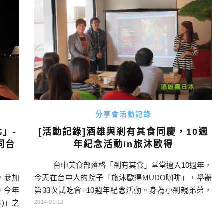
議題，這對於台中 […]…
分享會活動記錄
」-
[活動記錄]酒雄與剎有其食同慶，10週
同台
年紀念活動in旅沐歐得
台中美食部落格「剎有其食」堂堂邁入10週年，
，參加
今天在台中人的院子「旅沐歐得MUDO咖啡」，舉辦
。今年
第33次試吃會+10週年紀念活動。身為小剎親弟弟，
)」之
當然一定要參加，跟試吃會的大家一起熱鬧一下。
2014-01-12
首次離
場地介紹：[台中美食]旅沐歐得咖啡-療癒心靈的歇息