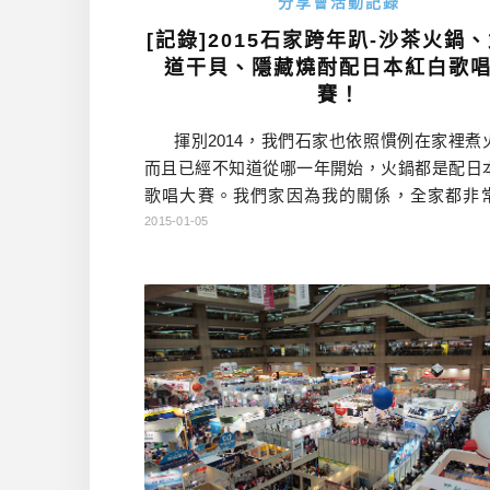
分享會活動記錄
[記錄]2015石家跨年趴-沙茶火鍋
道干貝、隱藏燒酎配日本紅白歌
賽！
揮別2014，我們石家也依照慣例在家裡煮
而且已經不知道從哪一年開始，火鍋都是配日
歌唱大賽。我們家因為我的關係，全家都非
本，真是一大功勞，日本政府會表揚我嗎XDD
2015-01-05
的火鍋不是自己熬湯頭，而是包了台中電子街
「陳沙茶」，因為不久前才去採訪，覺得很不
讓家人也吃看看。當然過年少不了高級食材，
剛好認識了台中魚市場的朋友，託他幫 […]…