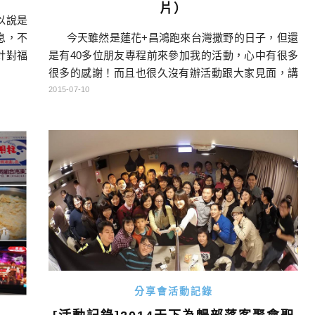
片）
以說是
息，不
今天雖然是蓮花+昌鴻跑來台灣撒野的日子，但還
針對福
是有40多位朋友專程前來參加我的活動，心中有很多
用很快
很多的感謝！而且也很久沒有辦活動跟大家見面，講
了今晚
完的感想是：我真的很喜歡跟大家面對面聊旅行，尤
2015-07-10
就是有
其是像這樣，說辦就辦。未來一定要多辦幾場，讓大
日本的
家越來越愛日本，越愛自駕。也希望酒雄的旅行態
度，可以給大家更多正面能量，可以更有信心去面對
下一次的旅行！那我就功德圓滿了！ & […]…
分享會活動記錄