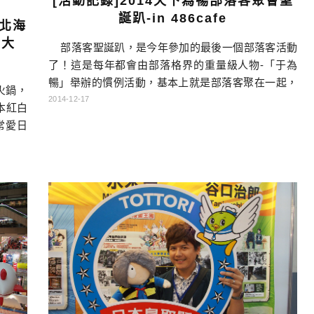
[活動記錄]2014天下為暢部落客聚會聖
誕趴-in 486cafe
、北海
唱大
部落客聖誕趴，是今年參加的最後一個部落客活動
了！這是每年都會由部落格界的重量級人物-「于為
暢」舉辦的慣例活動，基本上就是部落客聚在一起，
火鍋，
分享一整年的心得感想，還有一些小秘訣等等。總之
2014-12-17
本紅白
就是一個認識圈內人的社交場合，也是宣傳自己的大
常愛日
好機會。依照慣例出現了很多大咖，在此不便一一提
。今年
及，若是大家有興趣，請大家移駕到暢哥的網站來探
有名的
個究竟：http://wendellyu.com/ […]…
錯，想
所以我