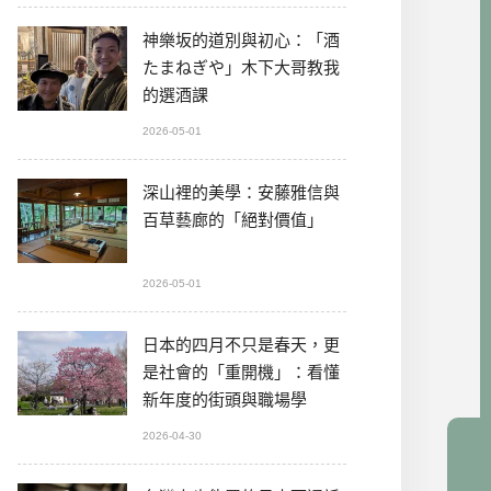
神樂坂的道別與初心：「酒
たまねぎや」木下大哥教我
的選酒課
2026-05-01
深山裡的美學：安藤雅信與
百草藝廊的「絕對價值」
2026-05-01
日本的四月不只是春天，更
是社會的「重開機」：看懂
新年度的街頭與職場學
2026-04-30