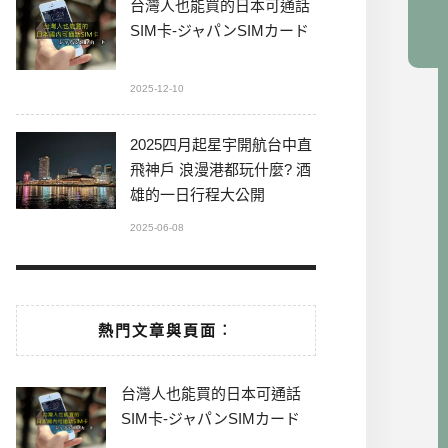
台灣人也能買的日本可通話
SIM卡-ジャパンSIMカード
2025-12-10
2025四月起星宇開航台中直
飛神戶 浪漫港都玩什麼? 酒
雄的一日行程大公開
2025-06-08
熱門文章與頁面︰
台灣人也能買的日本可通話
SIM卡-ジャパンSIMカード