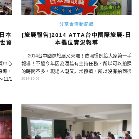
分享會活動記錄
 日本
[旅展報告]2014 ATTA台中國際旅展-日
北世貿
本攤位實況報導
2014台中國際旅展又來囉！依照慣例給大家第一手
貿中心
報導！不過今年因為酒雄有主持任務，所以可以拍照
探路，
的時間不多，現場人潮又非常擁擠，所以沒有拍到很
1/1
多照片，還請大家見諒啊！今年一樣在台中世貿中心
2014-10-03
間來看
舉辦，日期是10/3（五）～10/6（一），其中還是以
可以一
週六、週日的表演比較多，請大家有空的話不妨來看
價值的
看！ 題外話：大 […]…