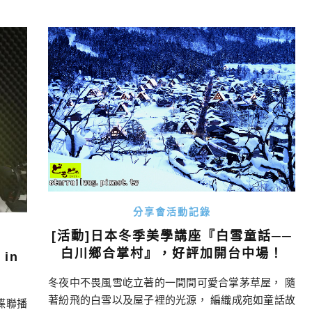
哪個角
小剎的部落格，緣起於2004年，那時還沒有無名
盛大的
小站、痞客邦這些部落格平台，一開始 […]…
一場聚
祭典。
分享會活動記錄
[活動]日本冬季美學講座『白雪童話──
白川鄉合掌村』，好評加開台中場！
in
冬夜中不畏風雪屹立著的一間間可愛合掌茅草屋， 隨
著紛飛的白雪以及屋子裡的光源， 編織成宛如童話故
碟聯播