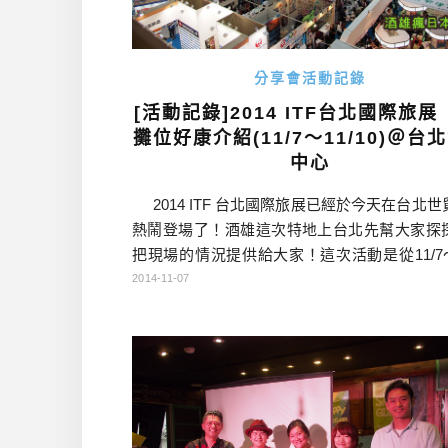
分享會活動記錄
[活動記錄]2014 ITF台北國際旅展
攤位好康介紹(11/7～11/10)＠台
中心
2014 ITF 台北國際旅展已經於今天在台北世
熱鬧登場了！酒雄這次特地上台北先幫大家探
把現場的情況提供給大家！這次活動是從11/7～1
0，共有4天的時間，大家可以把握剩下3天的時
2014-11-07
看。就算暫時沒有要去日本旅遊的打算，但是
次收集到很多日本觀光的資訊，也是非常有
呢！ 這次日本的攤位也自 […]…