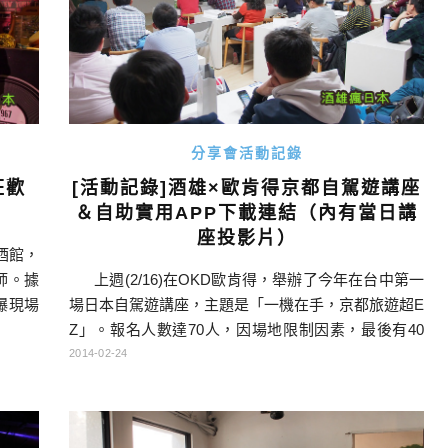
分享會活動記錄
狂歡
[活動記錄]酒雄×歐肯得京都自駕遊講座
）
＆自助實用APP下載連結（內有當日講
座投影片）
酒館，
師。據
上週(2/16)在OKD歐肯得，舉辦了今年在台中第一
爆現場
場日本自駕遊講座，主題是「一機在手，京都旅遊超E
天的任
Z」。報名人數達70人，因場地限制因素，最後有40
「睡魔
人左右的朋友來共襄盛舉。在此特別感謝提供場地的
2014-02-24
曾在台
「歐肯得」公司，他們是一間3C店，也是HTC的授權
經銷商之一。從今年開始「歐肯得」打算將地下一樓
的訓練教室，拿來舉辦各式的講座，不局限於3C相關