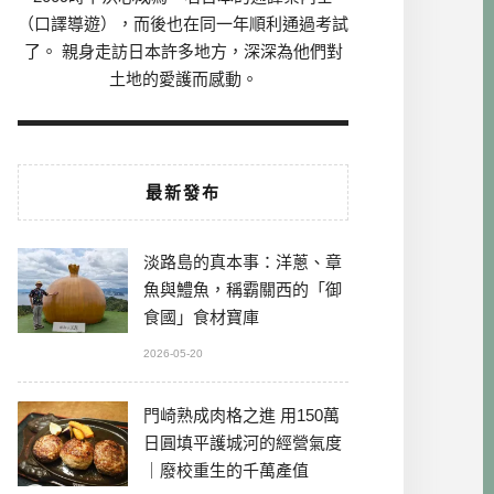
（口譯導遊），而後也在同一年順利通過考試
了。 親身走訪日本許多地方，深深為他們對
土地的愛護而感動。
最新發布
淡路島的真本事：洋蔥、章
魚與鱧魚，稱霸關西的「御
食國」食材寶庫
2026-05-20
門崎熟成肉格之進 用150萬
日圓填平護城河的經營氣度
｜廢校重生的千萬產值