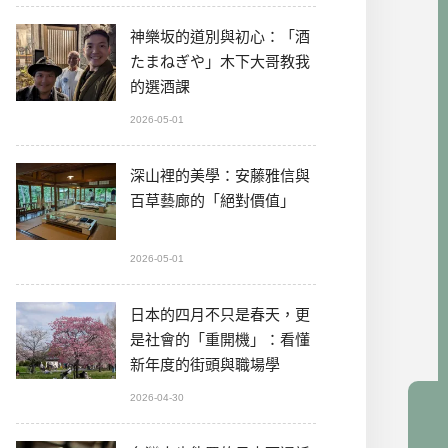
神樂坂的道別與初心：「酒
たまねぎや」木下大哥教我
的選酒課
2026-05-01
深山裡的美學：安藤雅信與
百草藝廊的「絕對價值」
2026-05-01
日本的四月不只是春天，更
是社會的「重開機」：看懂
新年度的街頭與職場學
2026-04-30