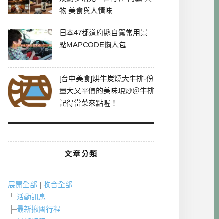
物 美食與人情味
日本47都道府縣自駕常用景
點MAPCODE懶人包
[台中美食]烘牛炭燒大牛排-份
量大又平價的美味現炒＠牛排
記得當菜來點喔！
文章分類
展開全部
|
收合全部
活動訊息
最新揪團行程