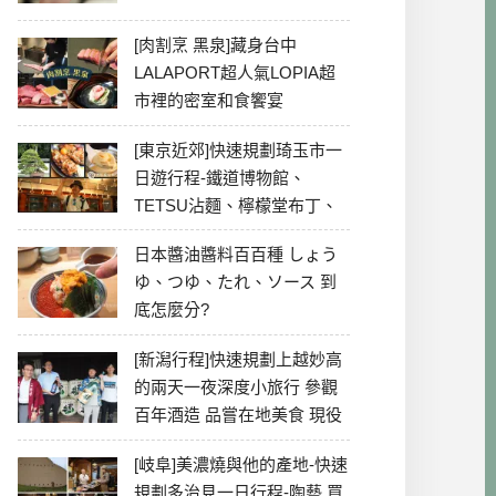
[肉割烹 黑泉]藏身台中
LALAPORT超人氣LOPIA超
市裡的密室和食饗宴
[東京近郊]快速規劃琦玉市一
日遊行程-鐵道博物館、
TETSU沾麵、檸檬堂布丁、
冰川神社、美食彙整
日本醬油醬料百百種 しょう
ゆ、つゆ、たれ、ソース 到
底怎麼分?
[新潟行程]快速規劃上越妙高
的兩天一夜深度小旅行 參觀
百年酒造 品嘗在地美食 現役
最老牌電影院
[岐阜]美濃燒與他的產地-快速
規劃多治見一日行程-陶藝 買