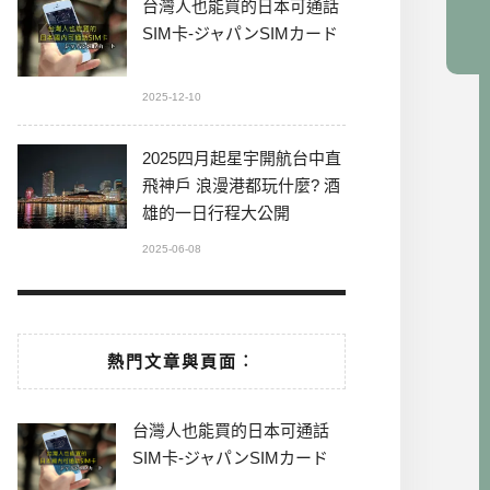
台灣人也能買的日本可通話
SIM卡-ジャパンSIMカード
2025-12-10
2025四月起星宇開航台中直
飛神戶 浪漫港都玩什麼? 酒
雄的一日行程大公開
2025-06-08
熱門文章與頁面︰
台灣人也能買的日本可通話
SIM卡-ジャパンSIMカード