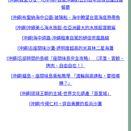
餐廳
[沖繩]布聖納海中公園-玻璃船、海中瞭望台賞海底熱帶魚
[沖繩]沖繩美ら海水族館-在亞洲最大的水族館賞鯨鯊
[沖繩]海中道路-沖繩租車自駕的絕佳兜風路線
[沖繩]古座間味沙灘-透明度超高的米其林二星海灘
[沖繩]忘卻時間的島嶼『座間味島完全攻略』 （浮潛、賞鯨、
烤肉、自由自在！）
[沖繩]貓島。座間味島乘船教學 『渡輪與高速船，要搭哪
種？』
[沖繩]琉球王朝的主城-世界文化遺產「首里城」
[沖繩]今帰仁村。逕自美麗的長浜沙灘