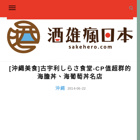
[沖繩美食]古宇利しらさ食堂-CP值超群的
海膽丼、海葡萄丼名店
沖繩
2014-06-22