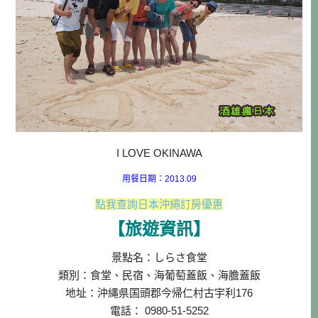
I LOVE OKINAWA
用餐日期：2013.09
點我查詢日本沖繩訂房優惠
【旅遊資訊】
景點名：しらさ食堂
類別：食堂、民宿、海葡萄蓋飯、海膽蓋飯
地址：沖縄県国頭郡今帰仁村古宇利176
電話： 0980-51-5252