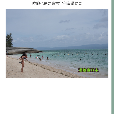
吃飽也是要來古宇利海灘晃晃