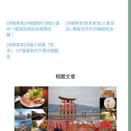
[沖繩美食]沖繩麵排行網站-讓
[沖繩美食]岸本食堂(八重岳
你一看就知道該去哪間吃
店)-傳香百年的沖繩麵老店
麵！
[沖繩美食]沖繩小排麵「田
舍」-CP值破表的平價沖繩麵
店
相關文章