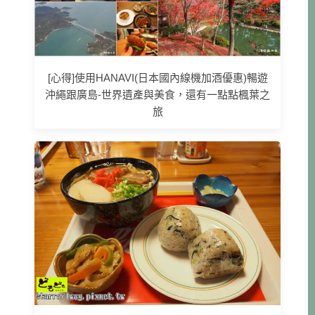
[心得]使用HANAVI(日本國內線機加酒優惠)暢遊
沖繩跟廣島-世界遺產與美食，還有一點點楓葉之
旅