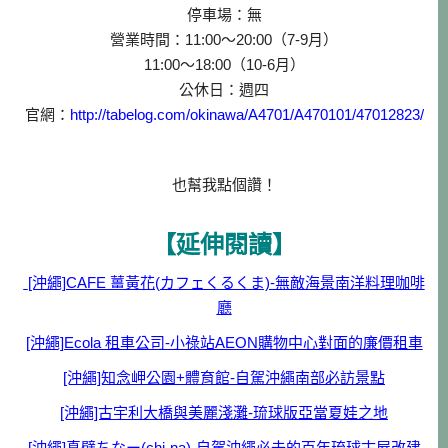
停車場：無
營業時間：11:00～20:00（7-9月）
11:00～18:00（10-6月）
公休日：週四
官網：
http://tabelog.com/okinawa/A4701/A470101/47012823/
也幫我點個讚！
【延伸閱讀】
[沖繩]CAFE 薑黃花(カフェくるくま)-無敵海景南洋料理咖啡
廳
[沖繩]Ecola 租車公司-小祿站AEON購物中心對面的廉價租車
[沖繩]知念岬公園+體育館-自駕沖繩南部必訪景點
[沖繩]古宇利大橋與美麗淺灘-琉球版亞當夏娃之地
[沖繩]真壁ちなー(chi-na)-自駕沖繩必去的百年琉球古屋改建