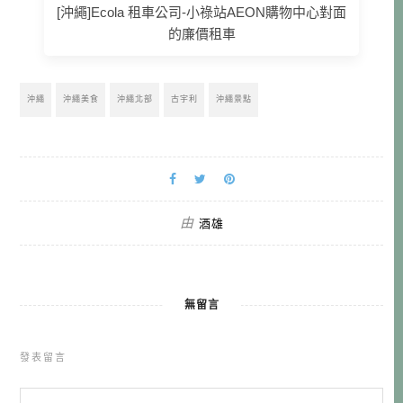
[沖繩]Ecola 租車公司-小祿站AEON購物中心對面
的廉價租車
沖繩
沖繩美食
沖繩北部
古宇利
沖繩景點
由
酒雄
無留言
發表留言