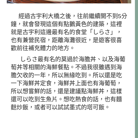
經過古宇利大橋之後，往前繼續開不到5分
鐘，就會發現這個有點鵝黃色的建築，這裡
就是古宇利這邊最有名的食堂「しらさ」，
也有兼營民宿，距離海灘很近，是遊客很喜
歡前往補充體力的地方。
しらさ最有名的莫過於海膽丼、以及海葡
萄丼等相關的海鮮餐點。不過我很雖遇到海
膽欠收的一年，所以無緣吃到。所以還是吃
一下海鮮丼定食，海鮮丼上面也有海葡萄，
所以想嘗鮮的話，還是建議點海鮮丼，這樣
還可以吃到生魚片。想吃熱食的話，也有麵
麩炒飯，或者可以試試墨式的塔可飯。