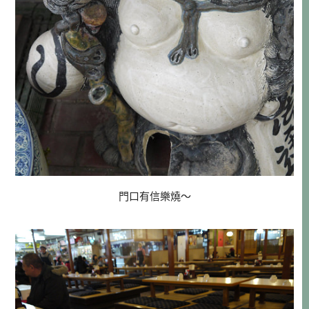
門口有信樂燒～