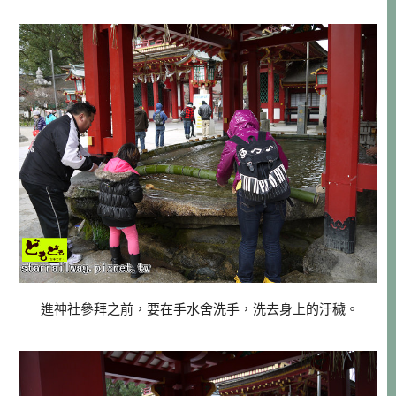
進神社參拜之前，要在手水舍洗手，洗去身上的汙穢。