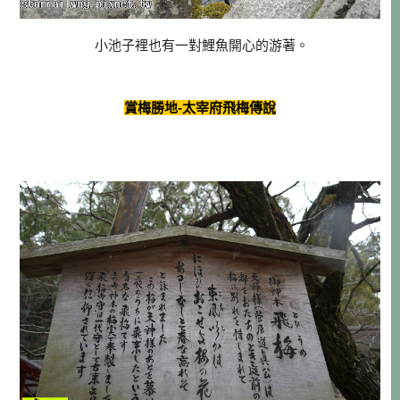
小池子裡也有一對鯉魚開心的游著。
賞梅勝地-太宰府飛梅傳說