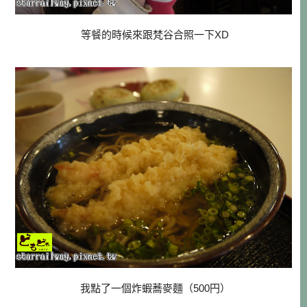
等餐的時候來跟梵谷合照一下XD
我點了一個炸蝦蕎麥麵（500円）