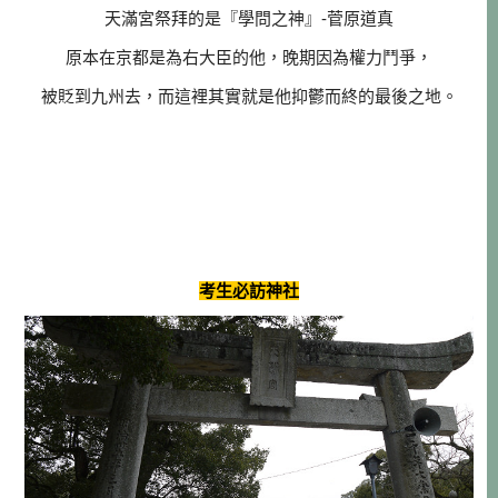
天滿宮祭拜的是『學問之神』-菅原道真
原本在京都是為右大臣的他，晚期因為權力鬥爭，
被貶到九州去，而這裡其實就是他抑鬱而終的最後之地。
考生必訪神社