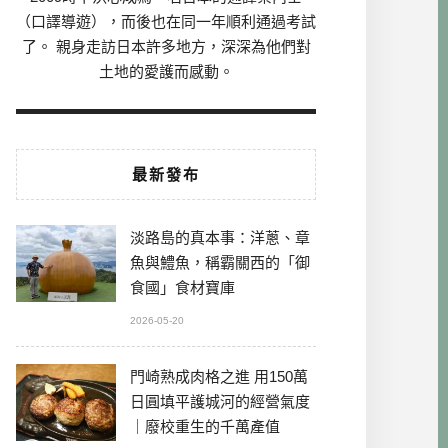
（口譯導遊），而後也在同一年順利通過考試
了。 親身走訪日本許多地方，深深為他們對
土地的愛護而感動。
最新發布
淡路島的真本事：洋蔥、章
魚與鱧魚，稱霸關西的「御
食國」食材寶庫
2026-05-20
門崎熟成肉格之進 用150萬
日圓填平護城河的經營氣度
｜廢校重生的千萬產值