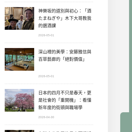
神樂坂的道別與初心：「酒
たまねぎや」木下大哥教我
的選酒課
2026-05-01
深山裡的美學：安藤雅信與
百草藝廊的「絕對價值」
2026-05-01
日本的四月不只是春天，更
是社會的「重開機」：看懂
新年度的街頭與職場學
2026-04-30