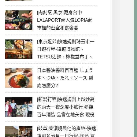
[肉割烹 黑泉]藏身台中
LALAPORT超人氣LOPIA超
市裡的密室和食饗宴
[東京近郊]快速規劃琦玉市一
日遊行程-鐵道博物館、
TETSU沾麵、檸檬堂布丁、
冰川神社、美食彙整
日本醬油醬料百百種 しょう
ゆ、つゆ、たれ、ソース 到
底怎麼分?
[新潟行程]快速規劃上越妙高
的兩天一夜深度小旅行 參觀
百年酒造 品嘗在地美食 現役
最老牌電影院
[岐阜]美濃燒與他的產地-快速
規劃多治見一日行程-陶藝 買