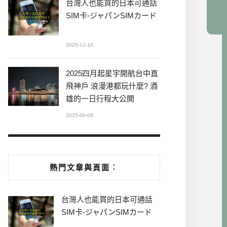
台灣人也能買的日本可通話
SIM卡-ジャパンSIMカード
2025-12-10
2025四月起星宇開航台中直
飛神戶 浪漫港都玩什麼? 酒
雄的一日行程大公開
2025-06-08
熱門文章與頁面︰
台灣人也能買的日本可通話
SIM卡-ジャパンSIMカード