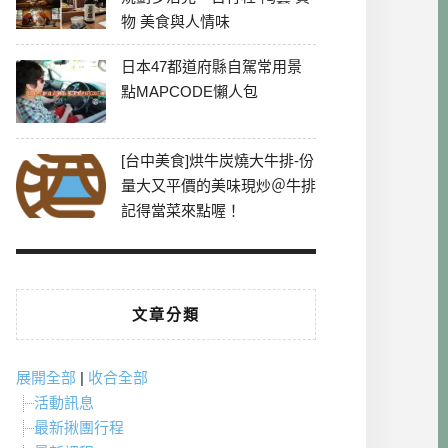
物 美食與人情味
日本47都道府縣自駕常用景
點MAPCODE懶人包
[台中美食]烘牛炭燒大牛排-份
量大又平價的美味現炒＠牛排
記得當菜來點喔！
文章分類
展開全部
|
收合全部
活動訊息
最新揪團行程