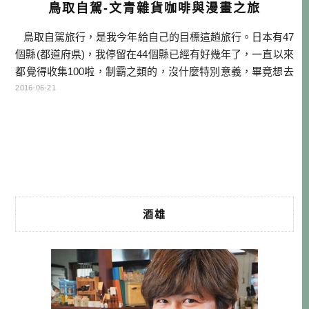
鳥取自駕-文青雜貨咖啡與漫畫之旅
鳥取自駕旅行，是我今年給自己的目標這趟旅行。日本有47
個縣(都道府県)，我停留在44個縣已經有好幾年了，一直以來
都覺得收集100啦，制霸之類的，沒什麼特別意義，畢竟想去
還沒去的地方還那麼多。不過因為年初一個轉念，我開始認
2016-06-21
真考慮跑完47個縣這件事，也就是所謂的日本全制霸。這趟
旅行就是我的第一步，一次走完鳥取跟島根兩個縣。 不過既
然是要玩鳥取，如果只去觀光大點，就太無趣也太不符合我
的style […]…
酒雄