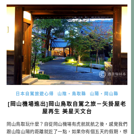
陣屋旅館→美星天文台→住宿 DAY2 行程：→矢掛町散策→
吹屋ふるさと村→千屋牛→御前酒蔵元→蒜山ジャージーラ
ンド→境港→味処 […]…
日本自駕旅遊心得
山陰・鳥取縣
山陽・岡山縣
[岡山機場進出]岡山鳥取自駕之旅－矢掛屋老
屋再生 美星天文台
岡山鳥取玩什麼？自從岡山機場有虎航就航之後，感覺我們
跟山陰山陽的距離就近了一點，如果你有個五天的假期，想