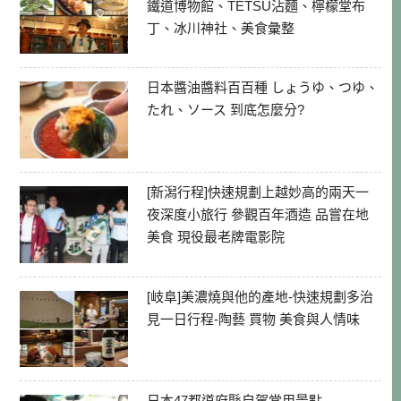
鐵道博物館、TETSU沾麵、檸檬堂布
丁、冰川神社、美食彙整
日本醬油醬料百百種 しょうゆ、つゆ、
たれ、ソース 到底怎麼分?
[新潟行程]快速規劃上越妙高的兩天一
夜深度小旅行 參觀百年酒造 品嘗在地
美食 現役最老牌電影院
[岐阜]美濃燒與他的產地-快速規劃多治
見一日行程-陶藝 買物 美食與人情味
日本47都道府縣自駕常用景點