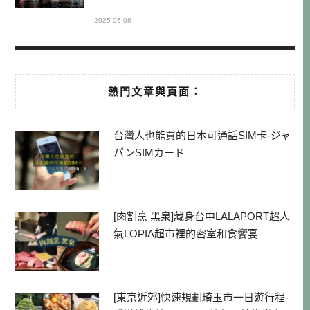
2025-06-08
熱門文章與頁面︰
台灣人也能買的日本可通話SIM卡-ジャ
パンSIMカード
[肉割烹 黑泉]藏身台中LALAPORT超人
氣LOPIA超市裡的密室和食饗宴
[東京近郊]快速規劃琦玉市一日遊行程-