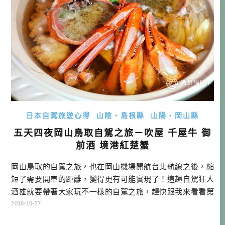
日本自駕旅遊心得
山陰・島根縣
山陽・岡山縣
五天四夜岡山鳥取自駕之旅－吹屋 千屋牛 御
前酒 境港紅楚蟹
岡山鳥取的自駕之旅，也在岡山機場開航台北航線之後，縮
短了需要開車的距離，變得更有可能實現了！這趟自駕狂人
酒雄就要帶著大家玩不一樣的自駕之旅，趕快跟我來看看第
二天，幾乎都是歷史之旅的行程吧！ 岡山鳥取自駕行程總覽
2018-10-27
點底下DAY可以連到當天的遊記哦！ DAY1 行程：→矢掛町