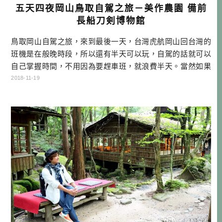
五天四夜岡山鳥取自駕之旅－美作農園 備前
長船刀剣博物館
鳥取岡山自駕之旅，來到最後一天，台灣虎航岡山回台灣的
班機是在般晚時段，所以還有半天可以玩，自駕的話就可以
自己掌握時間，不用因為要趕車班，就浪費半天。當然如果
你想補買些日本生活用品，也可以一路開去購物中心就是
2018-11-19
了。 岡山鳥取自駕行程總覽 點底下DAY可以連到當天的遊記
哦！ DAY1行程：→矢掛町陣屋旅館→美星天文台→住宿 DA
Y2 行程：→矢掛町散策→吹屋ふるさと村→千屋牛→御前酒
蔵元→蒜山ジャージ […]…