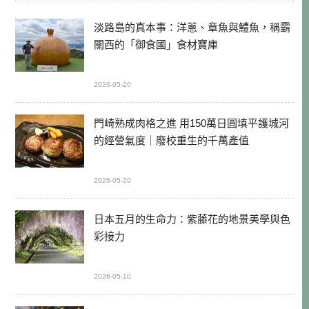
淡路島的真本事：洋蔥、章魚與鱧魚，稱霸
關西的「御食國」食材寶庫
2026-05-20
門崎熟成肉格之進 用150萬日圓填平護城河
的經營氣度｜廢校重生的千萬產值
2026-05-20
日本五月的生命力：紫藤花的地景美學與色
彩接力
2026-05-10