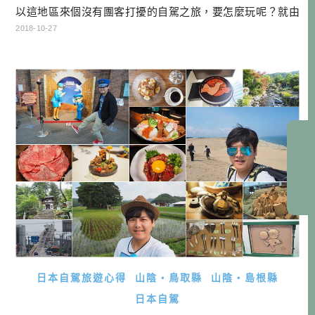
以這地區來個沒有團客打擾的自駕之旅，要怎麼玩呢？就由
自駕跑過日本40個以上都道府縣的酒雄，來跟大家分享！ 岡
2018-10-27
山鳥取自駕行程總覽 點底下DAY可以連到當天的遊記哦！ D
AY1 行程：→矢掛町陣屋旅館→美星天文台→住宿 DAY2 行
程：→矢掛町散策→吹屋ふるさと村→千屋牛→御前酒蔵元
→蒜山ジャージ […]…
日本自駕旅遊心得
山陰・鳥取縣
山陰・島根縣
日本自駕