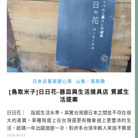
邊過來，因為冬季如果降雪，就有可能 […]…
日本自駕旅遊心得
山陰・鳥取縣
[鳥取米子]日日花-器皿與生活道具店 質感生
活提案
日日花｜ 說起生活水準，其實台灣跟日本之間並不存在很
大的差異，某種程度上在台灣還更有機會過上更豐沛的生
活，起碼一年出國旅遊一次，對許多台灣年輕人來說不算是
非常困難。但如果要說到生活中的美感，那我們要像日本人
2019-04-03