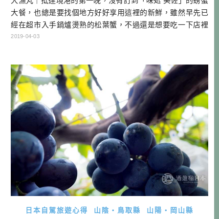
大漁丸｜抵達境港的第一晚，沒有訂到「味処 美佐」的螃蟹
大餐，也總是要找個地方好好享用這裡的新鮮，雖然早先已
經在超市入手鍋爐燙熟的松葉蟹，不過還是想要吃一下店裡
的美味。這時候我想到了上次採訪時，來自岡山的司機也念
2019-04-03
念不忘的迴轉壽司店，不就開在車站旁邊嗎？所以打算就來
試試看，這邊的螃蟹好不好吃！ ▲超市買的松葉蟹超便宜 大
漁丸みなとさかい店 資訊 店名：大漁丸 みなとさかい店 官
網 電話：0859-4 […]…
日本自駕旅遊心得
山陰・鳥取縣
山陽・岡山縣