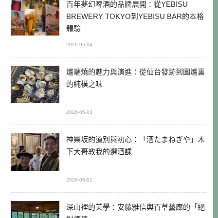
百年夢幻啤酒的品牌展開：從YEBISU
BREWERY TOKYO到YEBISU BAR的本格
體驗
2026-05-04
爐端燒的魅力與演進：從仙台發跡到圍爐裏
的純樸之味
2026-05-03
神樂坂的道別與初心：「酒たまねぎや」木
下大哥教我的選酒課
2026-05-01
深山裡的美學：安藤雅信與百草藝廊的「絕