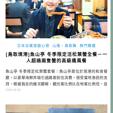
日本自駕旅遊心得
山陰・鳥取縣
熱門精選
[鳥取境港]魚山亭 冬季限定活松葉蟹全餐－一
人超過兩隻蟹的高級痛風餐
魚山亭 冬季限定松葉蟹套餐｜魚山亭是位於境港的和食餐
廳，以豪華海鮮丼吸引過路客前往消費，很受當地漁民的支
持，根據我去的幾次觀察，觀光客比例比在地客比例低，這
當然跟他交通較為不便，只有開車可以抵達有點關係。 魚山
2019-04-08
亭會在松葉蟹產季時推出松葉蟹套餐，但這必須事先電話預
訂，僅限晚餐時段，且不接受臨時取消。打電話過去的時
後，他們會問的很細，包含你住的飯店在哪邊，當天是從哪