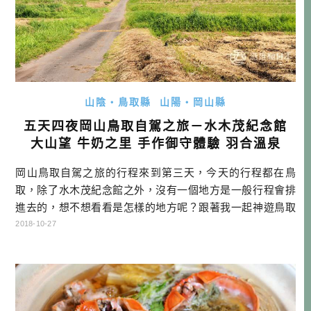
山陰・鳥取縣
山陽・岡山縣
五天四夜岡山鳥取自駕之旅－水木茂紀念館
大山望 牛奶之里 手作御守體驗 羽合溫泉
岡山鳥取自駕之旅的行程來到第三天，今天的行程都在鳥
取，除了水木茂紀念館之外，沒有一個地方是一般行程會排
進去的，想不想看看是怎樣的地方呢？跟著我一起神遊鳥取
吧！ 岡山鳥取自駕行程總覽 點底下DAY可以連到當天的遊記
2018-10-27
哦！ DAY1行程：→矢掛町陣屋旅館→美星天文台→住宿 DA
Y2 行程：→矢掛町散策→吹屋ふるさと村→千屋牛→御前酒
蔵元→蒜山ジャージーランド→境港→味処美佐→水木しげ
るロード DAY3 […]…