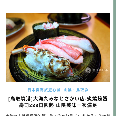
學習的地方還真的很多。「從生活中的小道具的講究中，找
到好好過生活的樂趣」，自從有了這項體悟，每趟到日本各
地旅行，對我來說不可或缺的，就是造訪當地的雜貨店，看
看他們這裡的人，是用著怎樣的道具，又 […]…
日本自駕旅遊心得
山陰・鳥取縣
[鳥取境港]大漁丸みなとさかい店-炙燒螃蟹
壽司238日圓起 山陰美味一次滿足