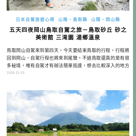
日本自駕旅遊心得
山陰・鳥取縣
山陽・岡山縣
五天四夜岡山鳥取自駕之旅－鳥取砂丘 砂之
美術館 三滝園 湯鄉溫泉
鳥取岡山自駕來到第四天，今天要結束鳥取的行程，行程將
回到岡山，自駕行程也將來到尾聲。不過鳥取還真的是有很
多秘境，唯有自駕才有辦法簡單抵達，想去比較深入的地方
深度遊，當然還是要學會怎麼自駕，然後勇敢踏出第一步
2018-11-19
囉！ 岡山鳥取自駕行程總覽 點底下DAY可以連到當天的遊記
哦！ DAY1行程：→矢掛町陣屋旅館→美星天文台→住宿 DA
Y2 行程：→矢掛町散策→吹屋ふるさと村→千屋牛→御前酒
蔵元→蒜山ジャージ […]…