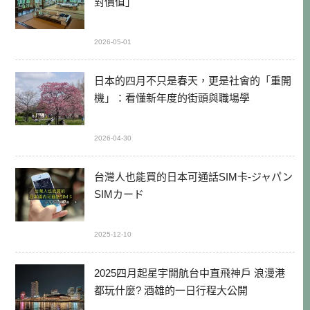
對價值」
2026-05-01
日本的四月不只是春天，更是社會的「重開
機」：看懂新年度的街頭與職場學
2026-04-30
台灣人也能買的日本可通話SIM卡-ジャパン
SIMカード
2025-12-10
2025四月起星宇開航台中直飛神戶 浪漫港
都玩什麼? 酒雄的一日行程大公開