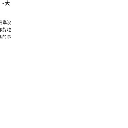
-大
廳準沒
都能吃
易的事
老房餐
。除了
可供選
，有6
…]…