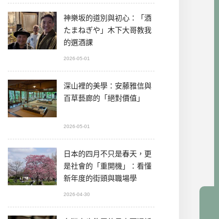
神樂坂的道別與初心：「酒
たまねぎや」木下大哥教我
的選酒課
2026-05-01
深山裡的美學：安藤雅信與
百草藝廊的「絕對價值」
2026-05-01
日本的四月不只是春天，更
是社會的「重開機」：看懂
新年度的街頭與職場學
2026-04-30