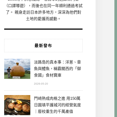
（口譯導遊），而後也在同一年順利通過考試
了。 親身走訪日本許多地方，深深為他們對
土地的愛護而感動。
最新發布
淡路島的真本事：洋蔥、章
魚與鱧魚，稱霸關西的「御
食國」食材寶庫
2026-05-20
門崎熟成肉格之進 用150萬
日圓填平護城河的經營氣度
｜廢校重生的千萬產值