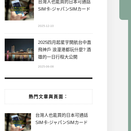
台灣人也能買的日本可通話
SIM卡-ジャパンSIMカード
2025-12-10
2025四月起星宇開航台中直
飛神戶 浪漫港都玩什麼? 酒
雄的一日行程大公開
2025-06-08
熱門文章與頁面︰
台灣人也能買的日本可通話
SIM卡-ジャパンSIMカード