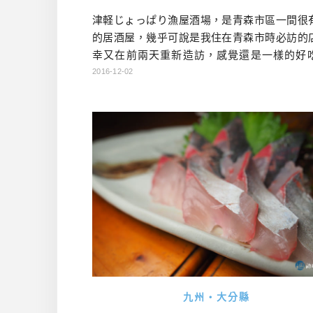
津軽じょっぱり漁屋酒場，是青森市區一間很
的居酒屋，幾乎可說是我住在青森市時必訪的
幸又在前兩天重新造訪，感覺還是一樣的好
色。價位是比一般的居酒屋高些，但可以在
2016-12-02
裡，吃到全青森的在地食材所做成的在地料理
樣想都划算！說到青森食材跟特色料理，不外
（帆立貝）、蘋果、シャモロック地雞、黑蒜
貝汁、莓煮、十和田牛等等，這裡通通可以吃
不得外面招牌上大大寫著，來這一間就 […]…
九州・大分縣