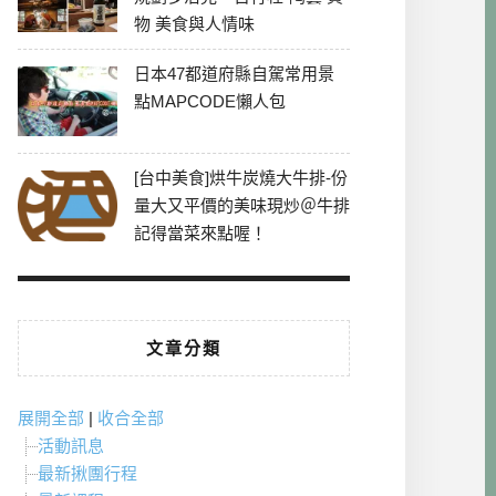
物 美食與人情味
日本47都道府縣自駕常用景
點MAPCODE懶人包
[台中美食]烘牛炭燒大牛排-份
量大又平價的美味現炒＠牛排
記得當菜來點喔！
文章分類
展開全部
|
收合全部
活動訊息
最新揪團行程