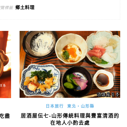
鄉土料理
遊覽標籤
日本旅行
東北・山形縣
居酒屋伝七-山形傳統料理與豐富清酒的
吃盡
在地人小酌去處