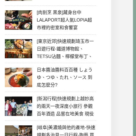
[肉割烹 黑泉]藏身台中
LALAPORT超人氣LOPIA超
市裡的密室和食饗宴
[東京近郊]快速規劃琦玉市一
日遊行程-鐵道博物館、
TETSU沾麵、檸檬堂布丁、
冰川神社、美食彙整
日本醬油醬料百百種 しょう
ゆ、つゆ、たれ、ソース 到
底怎麼分?
[新潟行程]快速規劃上越妙高
的兩天一夜深度小旅行 參觀
百年酒造 品嘗在地美食 現役
最老牌電影院
[岐阜]美濃燒與他的產地-快速
規劃多治見一日行程-陶藝 買