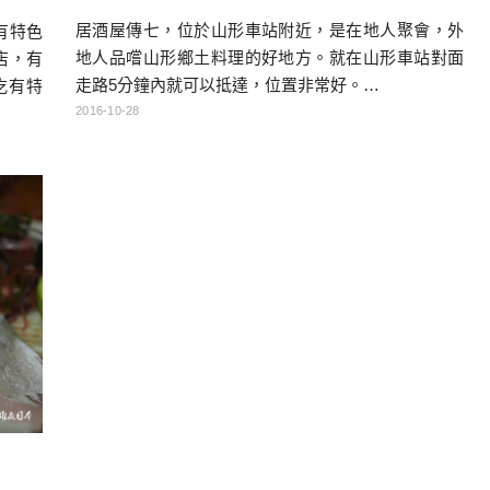
居酒屋傳七，位於山形車站附近，是在地人聚會，外
有特色
地人品嚐山形鄉土料理的好地方。就在山形車站對面
店，有
走路5分鐘內就可以抵達，位置非常好。…
吃有特
一間店
2016-10-28
，怎麼
乎扇貝
頭、仙
到，怪