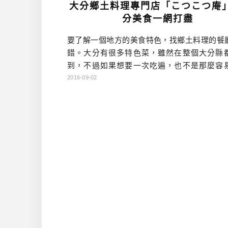
大分鄉土料理專門店「こつこつ庵」
分美食一網打盡
要了解一個地方的美食特色，找鄉土料理的餐
錯。大分有很多特色菜，雖然在整個大分縣
到，不過如果想要一次吃遍，也不是那麼容
情。今天造訪的是位於大分市區，創業40年的
2016-09-02
廳「こつこつ庵」，是一間很有傳統氛圍的店
可以吃到所有大分美食之外，店內還有300種酒
購，我個人還蠻推薦的！ ▲怎麼感覺不只40年
0年的味道 ▲別有洞天的店內 ▲房間內擺滿各 [