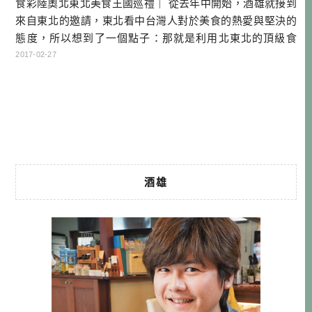
食彩陸奧北東北美食王國巡禮｜ 從去年中開始，酒雄就接到
來自東北的邀請，東北看中台灣人對於美食的熱愛與堅決的
態度，所以想到了一個點子：那就是利用北東北的頂級食
材，並請到知名的廚師來設計菜單，試圖使用美食的力量，
2017-02-27
來吸引從未到過東北的台灣旅客去旅行！ 2016年秋天，酒雄
也跟著第一批媒體朋友，一起到北東北三縣，親身體驗了頂
級食材與米其林廚師的完美結合，說到當時的體驗，還真的
令人驚豔到不行，每一餐都讓酒 […]…
酒雄