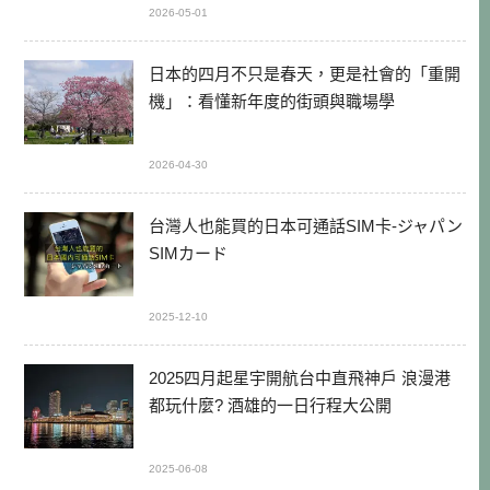
2026-05-01
日本的四月不只是春天，更是社會的「重開
機」：看懂新年度的街頭與職場學
2026-04-30
台灣人也能買的日本可通話SIM卡-ジャパン
SIMカード
2025-12-10
2025四月起星宇開航台中直飛神戶 浪漫港
都玩什麼? 酒雄的一日行程大公開
2025-06-08