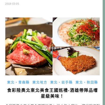
是很遠，但因為常常都有人在排隊，如果要吃，建議還是要
2018-03-05
提早去機場比較安全！ 幾乎隨時都是大盛況，雖說大家都吃
蠻快的，但因為在管制區外，等等還要出關檢查行李等等，
為了不要吃的太有壓力，還是要保留足夠時間才行。 牛舌專
門店 陣中 冠舌屋資訊 名稱： […]…
東北・青森縣
東北地方
東北・岩手縣
東北・秋田縣
食彩陸奧北東北美食王國巡禮-酒雄帶隊品嚐
星級美味！