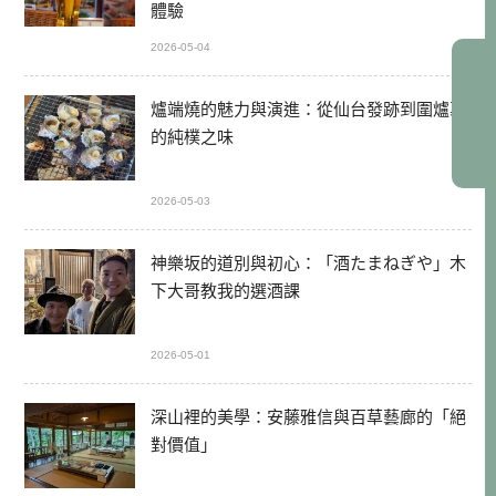
體驗
2026-05-04
爐端燒的魅力與演進：從仙台發跡到圍爐裏
的純樸之味
2026-05-03
神樂坂的道別與初心：「酒たまねぎや」木
下大哥教我的選酒課
2026-05-01
深山裡的美學：安藤雅信與百草藝廊的「絕
對價值」