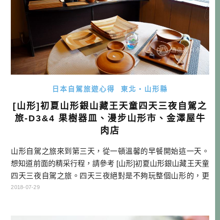
日本自駕旅遊心得
東北・山形縣
[山形]初夏山形銀山藏王天童四天三夜自駕之
旅-D3&4 果樹器皿、漫步山形市、金澤屋牛
肉店
山形自駕之旅來到第三天，從一頓溫馨的早餐開始這一天。
想知道前面的精采行程，請參考 [山形]初夏山形銀山藏王天童
四天三夜自駕之旅。四天三夜絕對是不夠玩整個山形的，更
不用說整個東北，不過人生總有許多不得已，挑選自己喜歡
2018-07-29
的區塊與要素，濃縮在一趟自駕旅行中，總是可以那麼的令
人印象深刻！ 仙台班機資訊 這次行程使用長榮班機 ，長榮目