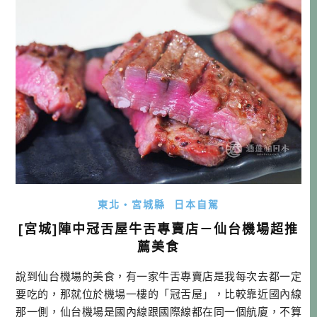
前每週飛四天，飛行時間可能變動，請參閱官網時刻表 去程:
BR118 台 […]…
東北・宮城縣
日本自駕
[宮城]陣中冠舌屋牛舌專賣店－仙台機場超推
薦美食
說到仙台機場的美食，有一家牛舌專賣店是我每次去都一定
要吃的，那就位於機場一樓的「冠舌屋」，比較靠近國內線
那一側，仙台機場是國內線跟國際線都在同一個航廈，不算