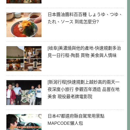
日本醬油醬料百百種 しょうゆ、つゆ、
たれ、ソース 到底怎麼分?
[岐阜]美濃燒與他的產地-快速規劃多治
見一日行程-陶藝 買物 美食與人情味
[新潟行程]快速規劃上越妙高的兩天一
夜深度小旅行 參觀百年酒造 品嘗在地
美食 現役最老牌電影院
日本47都道府縣自駕常用景點
MAPCODE懶人包