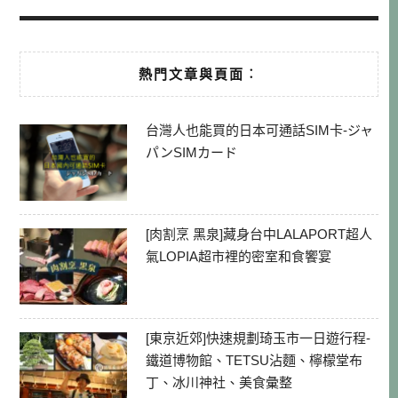
熱門文章與頁面︰
台灣人也能買的日本可通話SIM卡-ジャ
パンSIMカード
[肉割烹 黑泉]藏身台中LALAPORT超人
氣LOPIA超市裡的密室和食饗宴
[東京近郊]快速規劃琦玉市一日遊行程-
鐵道博物館、TETSU沾麵、檸檬堂布
丁、冰川神社、美食彙整