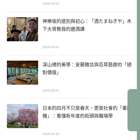
2026-05-03
神樂坂的道別與初心：「酒たまねぎや」木
下大哥教我的選酒課
2026-05-01
深山裡的美學：安藤雅信與百草藝廊的「絕
對價值」
2026-05-01
日本的四月不只是春天，更是社會的「重開
機」：看懂新年度的街頭與職場學
2026-04-30