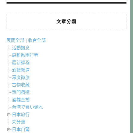
文章分類
展開全部
|
收合全部
活動訊息
最新揪團行程
最新課程
酒雄頻道
深度微旅
古物收藏
熱門精選
酒雄直播
台湾で食い倒れ
日本旅行
未分類
日本自駕