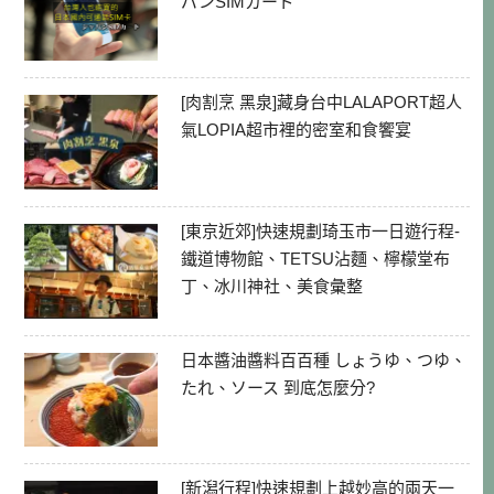
パンSIMカード
[肉割烹 黑泉]藏身台中LALAPORT超人
氣LOPIA超市裡的密室和食饗宴
[東京近郊]快速規劃琦玉市一日遊行程-
鐵道博物館、TETSU沾麵、檸檬堂布
丁、冰川神社、美食彙整
日本醬油醬料百百種 しょうゆ、つゆ、
たれ、ソース 到底怎麼分?
[新潟行程]快速規劃上越妙高的兩天一