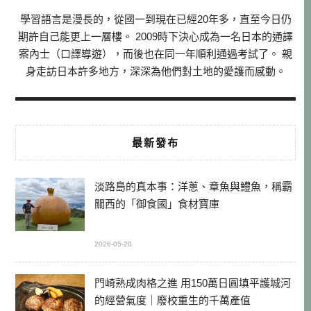
學習語言是漫長的，從國一到現在已經20年多，直至今日仍
期許自己能更上一層樓。 2009時下決心成為一名日本的通譯
案內士（口譯導遊），而後也在同一年順利通過考試了。 親
身走訪日本許多地方，深深為他們對土地的愛護而感動。
最新發布
淡路島的真本事：洋蔥、章魚與鱧魚，稱霸
關西的「御食國」食材寶庫
2026-05-20
門崎熟成肉格之進 用150萬日圓填平護城河
的經營氣度｜廢校重生的千萬產值