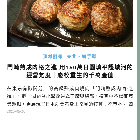
酒雄隨筆
東北・岩手縣
門崎熟成肉格之進 用150萬日圓填平護城河的
經營氣度｜廢校重生的千萬產值
在東京有數間分店的高級熟成肉燒肉「門崎熟成肉 格之
進」，把一個廢棄小學改建為工廠與總部，這其中不僅有商
業邏輯，更展現了日本創業者身上常見的特質：不忘本。 如
果不是熟稔日本餐飲業界或對頂級熟成肉有深度研究的玩
2026-05-20
家，可能不一定知道「格之進」。這是一家從岩手縣一關市
發跡的肉品名店，他們獨創了「門崎熟成肉」的技術，透過
嚴格的溫濕度控管，將黑毛和牛的鮮味逼到極限。除了燒肉