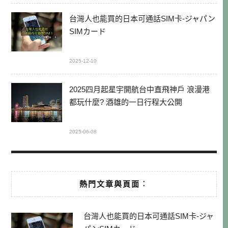
台灣人也能買的日本可通話SIM卡-ジャパン
SIMカード
2025-12-10
2025四月起星宇開航台中直飛神戶 浪漫港
都玩什麼? 酒雄的一日行程大公開
2025-06-08
熱門文章與頁面︰
台灣人也能買的日本可通話SIM卡-ジャ