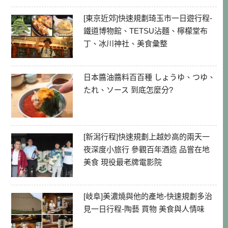
[東京近郊]快速規劃琦玉市一日遊行程-
鐵道博物館、TETSU沾麵、檸檬堂布
丁、冰川神社、美食彙整
日本醬油醬料百百種 しょうゆ、つゆ、
たれ、ソース 到底怎麼分?
[新潟行程]快速規劃上越妙高的兩天一
夜深度小旅行 參觀百年酒造 品嘗在地
美食 現役最老牌電影院
[岐阜]美濃燒與他的產地-快速規劃多治
見一日行程-陶藝 買物 美食與人情味