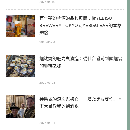
2026-05-10
百年夢幻啤酒的品牌展開：從YEBISU
BREWERY TOKYO到YEBISU BAR的本格
體驗
2026-05-04
爐端燒的魅力與演進：從仙台發跡到圍爐裏
的純樸之味
2026-05-03
神樂坂的道別與初心：「酒たまねぎや」木
下大哥教我的選酒課
2026-05-01