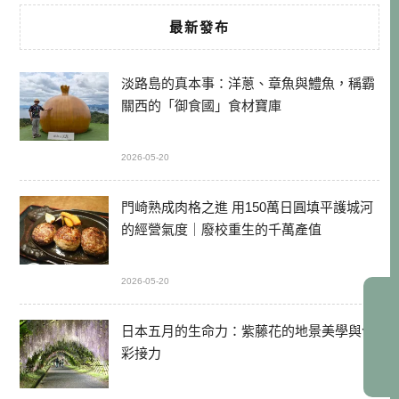
最新發布
淡路島的真本事：洋蔥、章魚與鱧魚，稱霸
關西的「御食國」食材寶庫
2026-05-20
門崎熟成肉格之進 用150萬日圓填平護城河
的經營氣度｜廢校重生的千萬產值
2026-05-20
日本五月的生命力：紫藤花的地景美學與色
彩接力