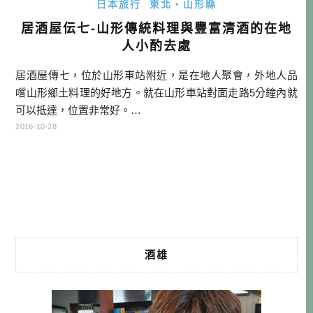
日本旅行
東北・山形縣
居酒屋伝七-山形傳統料理與豐富清酒的在地
人小酌去處
居酒屋傳七，位於山形車站附近，是在地人聚會，外地人品
嚐山形鄉土料理的好地方。就在山形車站對面走路5分鐘內就
可以抵達，位置非常好。…
2016-10-28
酒雄