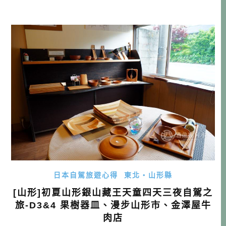
然還有這麼多令人驚豔的地方，日本果然是很深奧的，怎麼
玩也玩不膩啊！就跟著我的腳步，看看山形自駕還能怎麼玩
吧！ 本文目錄 1. TIMES租車享優惠 2. 天童木工與藝術漫步
3. 鶴岡之 […]…
日本自駕旅遊心得
東北・山形縣
[山形]初夏山形銀山藏王天童四天三夜自駕之
旅-D3&4 果樹器皿、漫步山形市、金澤屋牛
肉店