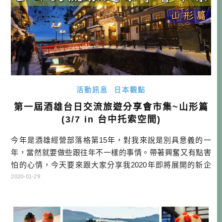
活動訊息
日本觀點
第一屆酒雄台日交流旅遊分享會市集~山形篇
(3/7 in 台中托索空間)
今年是酒雄經營部落格第15年，對我來說是別具意義的一
年，當然就要做些跟往年不一樣的事情。帶著興奮又有點害
怕的心情，今天要來跟大家分享我2020年即將展開的新企
畫，那就是「酒雄台日交流旅遊分享會市集」。這個活動主
2020-01-29
要由三個部分組成，(1)已經行之有年的酒雄旅遊分享會、(2)
酒雄15周年回顧靜態展、(3)台日交流市集，接下來就容我以
大篇幅好好說明這個活動。 現場注意事項 1. 請自備口罩，並