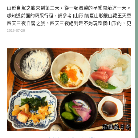
山形自駕之旅來到第三天，從一頓溫馨的早餐開始這一天。
想知道前面的精采行程，請參考 [山形]初夏山形銀山藏王天童
四天三夜自駕之旅。四天三夜絕對是不夠玩整個山形的，更
不用說整個東北，不過人生總有許多不得已，挑選自己喜歡
2018-07-29
的區塊與要素，濃縮在一趟自駕旅行中，總是可以那麼的令
人印象深刻！ 仙台班機資訊 這次行程使用長榮班機 ，長榮目
前每週飛四天，飛行時間可能變動，請參閱官網時刻表 去程:
BR118 台 […]…