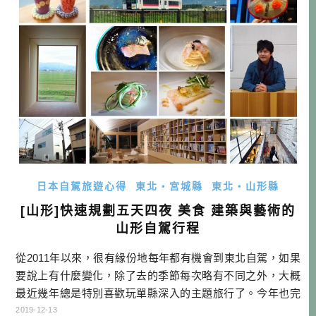
建議您盡 […]…
日本自駕旅遊心得
東北・宮城縣
東北・山形縣
[山形]快速規劃五天四夜 美食 建築與藝術的
山形自駕行程
從2011年以來，很有緣份地每年都有機會到東北自駕，如果
要說上有什麼變化，除了去的季節每次略有不同之外，大概
最近幾年總是特別喜歡玩單縣深入的主題旅行了。今年也完
成了一趟山形美食建築與藝術的自駕旅行，回想起來山形竟
2019-12-13