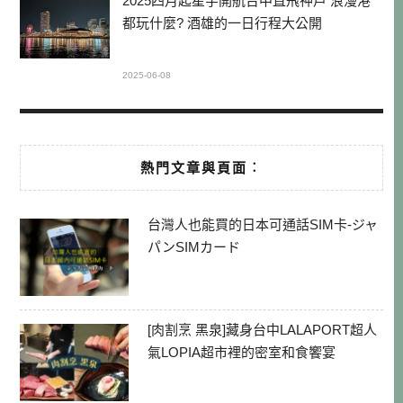
2025四月起星宇開航台中直飛神戶 浪漫港
都玩什麼? 酒雄的一日行程大公開
2025-06-08
熱門文章與頁面︰
台灣人也能買的日本可通話SIM卡-ジャ
パンSIMカード
[肉割烹 黑泉]藏身台中LALAPORT超人
氣LOPIA超市裡的密室和食饗宴