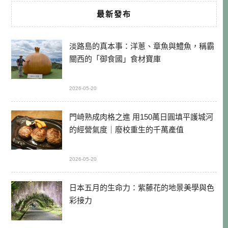
最新發布
淡路島的真本事：洋蔥、章魚與鱧魚，稱霸
關西的「御食國」食材寶庫
2026-05-20
門崎熟成肉格之進 用150萬日圓填平護城河
的經營氣度｜廢校重生的千萬產值
2026-05-20
日本五月的生命力：紫藤花的地景美學與色
彩接力