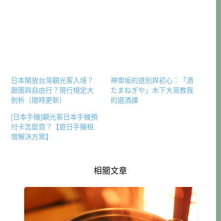
日本開放台灣觀光客入境？
神樂坂的道別與初心：「酒
跟團與自由行？現行規定大
たまねぎや」木下大哥教我
剖析（隨時更新）
的選酒課
[日本手機]觀光客日本手機預
付卡怎麼買？【遊日手機租
借解決方案】
相關文章