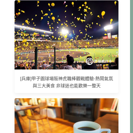
[兵庫]甲子園球場阪神虎職棒觀戰體驗-熱鬧氣氛
與三大美食 非球迷也能歡樂一整天