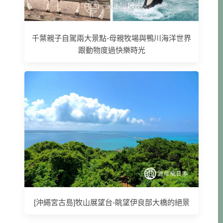
千葉親子自駕兩大景點-母親牧場與鴨川海洋世界
跟動物度過快樂時光
[沖繩宮古島]牧山展望台-眺望伊良部大橋的絕景