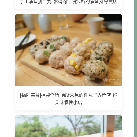
手工漢堡排牛丸-號稱肉汁研究所的漢堡排專賣店
[福岡美食]捏製作所 前所未見的雞丸子專門店 超
美味個性小店