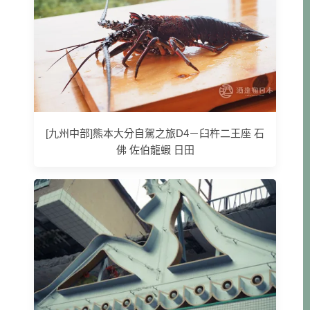
[九州中部]熊本大分自駕之旅D4－臼杵二王座 石
佛 佐伯龍蝦 日田