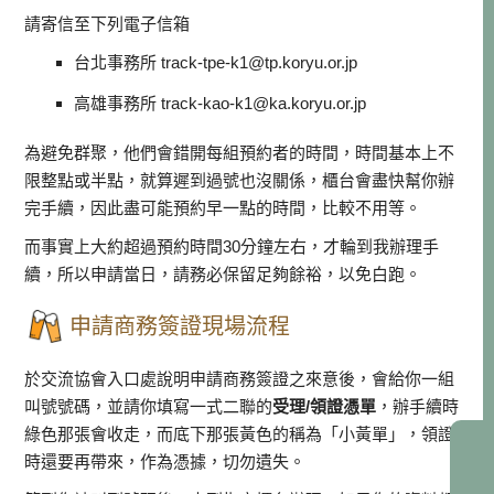
請寄信至下列電子信箱
台北事務所 track-tpe-k1@tp.koryu.or.jp
高雄事務所 track-kao-k1@ka.koryu.or.jp
為避免群聚，他們會錯開每組預約者的時間，時間基本上不
限整點或半點，就算遲到過號也沒關係，櫃台會盡快幫你辦
完手續，因此盡可能預約早一點的時間，比較不用等。
而事實上大約超過預約時間30分鐘左右，才輪到我辦理手
續，所以申請當日，請務必保留足夠餘裕，以免白跑。
申請商務簽證現場流程
於交流協會入口處說明申請商務簽證之來意後，會給你一組
叫號號碼，並請你填寫一式二聯的
受理/領證憑單
，辦手續時
綠色那張會收走，而底下那張黃色的稱為「小黃單」，領證
時還要再帶來，作為憑據，切勿遺失。