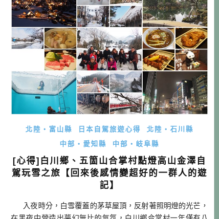
北陸・富山縣
日本自駕旅遊心得
北陸・石川縣
中部・愛知縣
中部・岐阜縣
[心得]白川鄉、五箇山合掌村點燈高山金澤自
駕玩雪之旅【回來後感情變超好的一群人的遊
記】
入夜時分，白雪覆蓋的茅草屋頂，反射著照明燈的光芒，
在黑夜中營造出夢幻無比的氣氛，白川鄉合掌村一年僅有八