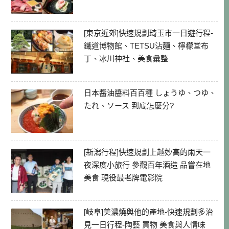
[東京近郊]快速規劃琦玉市一日遊行程-
鐵道博物館、TETSU沾麵、檸檬堂布
丁、冰川神社、美食彙整
日本醬油醬料百百種 しょうゆ、つゆ、
たれ、ソース 到底怎麼分?
[新潟行程]快速規劃上越妙高的兩天一
夜深度小旅行 參觀百年酒造 品嘗在地
美食 現役最老牌電影院
[岐阜]美濃燒與他的產地-快速規劃多治
見一日行程-陶藝 買物 美食與人情味