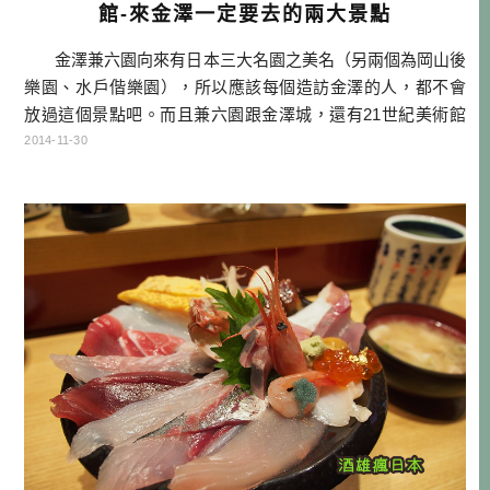
館-來金澤一定要去的兩大景點
金澤兼六園向來有日本三大名園之美名（另兩個為岡山後
樂園、水戶偕樂園），所以應該每個造訪金澤的人，都不會
放過這個景點吧。而且兼六園跟金澤城，還有21世紀美術館
剛好都在隔壁而已。所以可以花兩三個小時，一口氣把三個
2014-11-30
地方走透透喔！ 至於21世紀美術館則是開設在金澤的現
代美術館，因為是一棟圓形建築物，所以有圓形 […]…