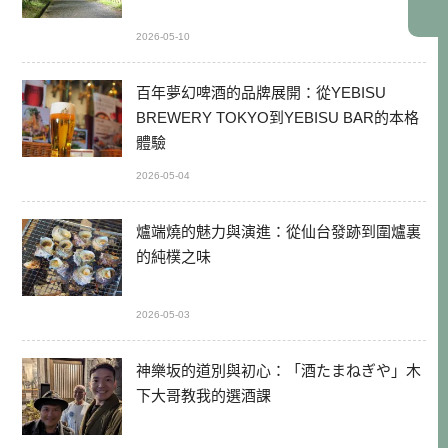
2026-05-10
百年夢幻啤酒的品牌展開：從YEBISU
BREWERY TOKYO到YEBISU BAR的本格
體驗
2026-05-04
爐端燒的魅力與演進：從仙台發跡到圍爐裏
的純樸之味
2026-05-03
神樂坂的道別與初心：「酒たまねぎや」木
下大哥教我的選酒課