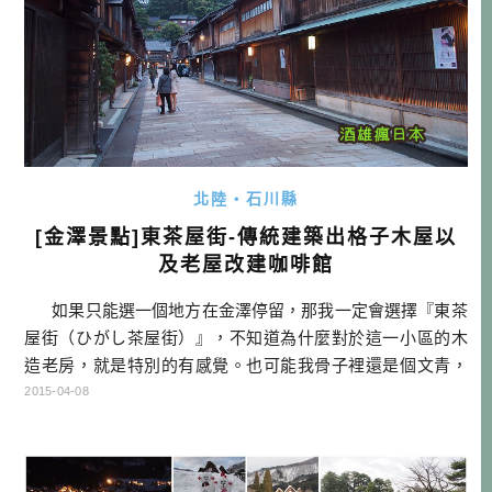
北陸・石川縣
[金澤景點]東茶屋街-傳統建築出格子木屋以
及老屋改建咖啡館
如果只能選一個地方在金澤停留，那我一定會選擇『東茶
屋街（ひがし茶屋街）』，不知道為什麼對於這一小區的木
造老房，就是特別的有感覺。也可能我骨子裡還是個文青，
這種老房子改建的咖啡館，永遠都能引起我的興趣（自己
2015-04-08
講）。但如果你還沒來過東茶屋街，我認為你應該排入你下
次的金澤行程裡面。 就如同照片中所看到的，這是一個傳
統建築 […]…