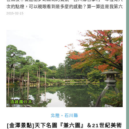
次的點燈，可以親眼看到是多麼的感動？算一算這是我第六
次造訪白川鄉，也是第三次親眼欣賞到點燈。一如往常的，
2015-02-15
在寒風中從五點半站到七點，就為了留下這美麗的景色。白
川鄉點燈的魅力，已經越來越為人知，整個山頭上等候點燈
的人潮中，也許講中文的還多於日本人。或許我該找尋下一
個祕境了。 這一趟旅程， […]…
北陸・石川縣
[金澤景點]天下名園『兼六園』＆21世紀美術