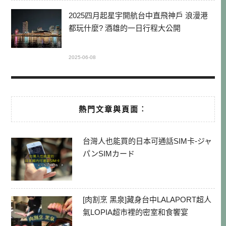
2025四月起星宇開航台中直飛神戶 浪漫港
都玩什麼? 酒雄的一日行程大公開
2025-06-08
熱門文章與頁面︰
台灣人也能買的日本可通話SIM卡-ジャ
パンSIMカード
[肉割烹 黑泉]藏身台中LALAPORT超人
氣LOPIA超市裡的密室和食饗宴