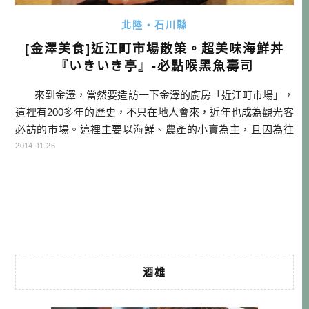
北陸・石川縣
[金澤美食]近江町市場散策。超美味海鮮丼
『いきいき亭』-必點喉黑魚壽司
來到金澤，當然要造訪一下金澤的廚房「近江町市場」，
這裡有200多年的歷史，不只在地人會來，近年也成為觀光客
必訪的市場。這裡主要以海鮮、農產的小賣為主，且因為往
來遊客眾多，所以也很多提供美味餐點的食堂。邊走邊逛，
2014-11-26
買海鮮小吃，或是找間店坐下來吃一頓，就是這邊的主流玩
法。 因為這次安排在這午餐，所以我們就沒吃碳烤海鮮，
而是直接找一間海鮮丼來享用。這次造訪是網路上很紅的
「いきい […]…
酒雄