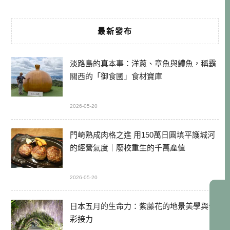
最新發布
淡路島的真本事：洋蔥、章魚與鱧魚，稱霸
關西的「御食國」食材寶庫
2026-05-20
門崎熟成肉格之進 用150萬日圓填平護城河
的經營氣度｜廢校重生的千萬產值
2026-05-20
日本五月的生命力：紫藤花的地景美學與色
彩接力