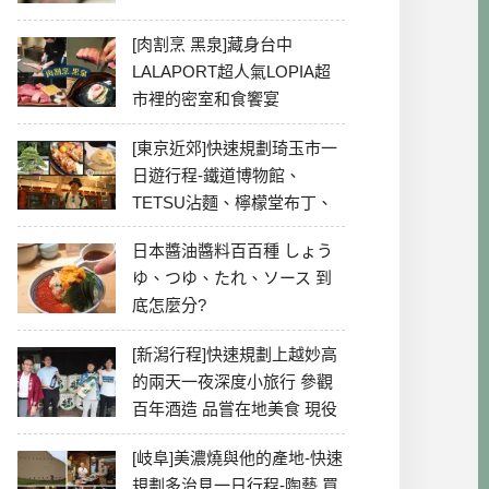
[肉割烹 黑泉]藏身台中
LALAPORT超人氣LOPIA超
市裡的密室和食饗宴
[東京近郊]快速規劃琦玉市一
日遊行程-鐵道博物館、
TETSU沾麵、檸檬堂布丁、
冰川神社、美食彙整
日本醬油醬料百百種 しょう
ゆ、つゆ、たれ、ソース 到
底怎麼分?
[新潟行程]快速規劃上越妙高
的兩天一夜深度小旅行 參觀
百年酒造 品嘗在地美食 現役
最老牌電影院
[岐阜]美濃燒與他的產地-快速
規劃多治見一日行程-陶藝 買