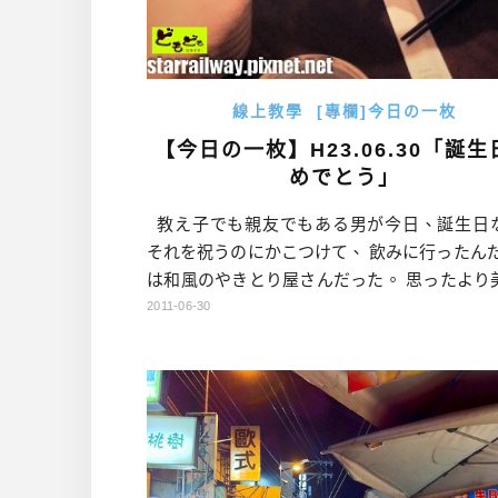
線上教學
[專欄]今日の一枚
【今日の一枚】H23.06.30「誕生
めでとう」
教え子でも親友でもある男が今日、誕生日
それを祝うのにかこつけて、 飲みに行ったんだ
は和風のやきとり屋さんだった。 思ったより
かったので、よかった！ 特につくねと鳥げん
2011-06-30
抜群。 今度また飲みに行こう！ 【今日の一
ーカイブはこちら 今天我學生也是好朋友生日
以就以慶祝生日的名義， 跑去喝酒了！ 是 […]