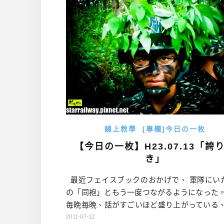
線上教學
[專欄]今日の一枚
【今日の一枚】H23.07.13「誇
き」
最近フェイスブックのおかげで、 軍隊にい
の「同袍」ともう一度つながるようになった。
毎晩毎晩、話がすごいほど盛り上がっている、
らしい夢を見たら目覚めたほど嫌だったのに
2011-07-12