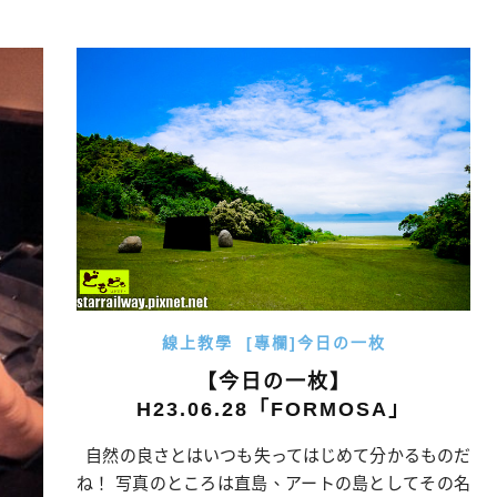
かけに、キャンプ場を経営していた親友にとって、
も退役
このゲストハウスは新たな一歩でもあり、 田舎から
若者と
都会を見る目でもある。 場所は人気絶大な逢甲夜市
かりし
の少し離れたこと […]…
た、と
線上教學
[專欄]今日の一枚
【今日の一枚】
H23.06.28「FORMOSA」
自然の良さとはいつも失ってはじめて分かるものだ
ね！ 写真のところは直島、アートの島としてその名