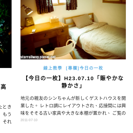
く、丈の長さもある秘密があったんだ。 […]…
線上教學
[專欄]今日の一枚
【今日の一枚】H23.07.10「賑やかな
静かさ」
り高
地元の親友のシンちゃんが新しくゲストハウスを開
業した。 レトロ調にレイアウトされ、応接間には興
たとき
味をそそる古い家具や大きな本棚が置かれ、 ご覧の
 もう
とおり、この部屋も昭和50年代の台湾都会での生き
2011-07-10
 それ
方を思い出させるよね。 今回のゲストハウスをきっ
もかか