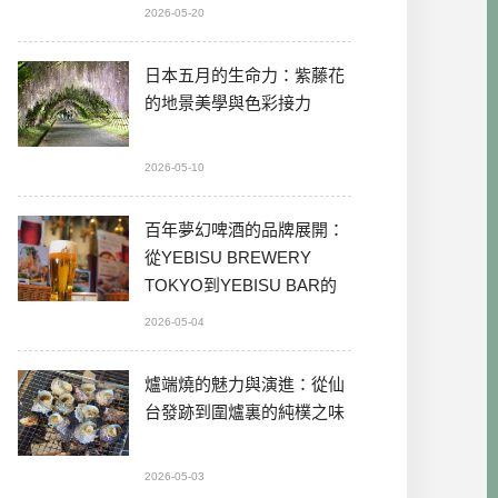
2026-05-20
日本五月的生命力：紫藤花
的地景美學與色彩接力
2026-05-10
百年夢幻啤酒的品牌展開：
從YEBISU BREWERY
TOKYO到YEBISU BAR的
本格體驗
2026-05-04
爐端燒的魅力與演進：從仙
台發跡到圍爐裏的純樸之味
2026-05-03