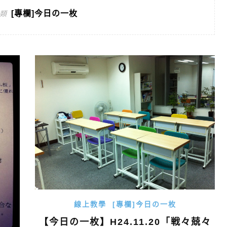
[專欄]今日の一枚
類
線上教學
[專欄]今日の一枚
【今日の一枚】H24.11.20「戦々兢々