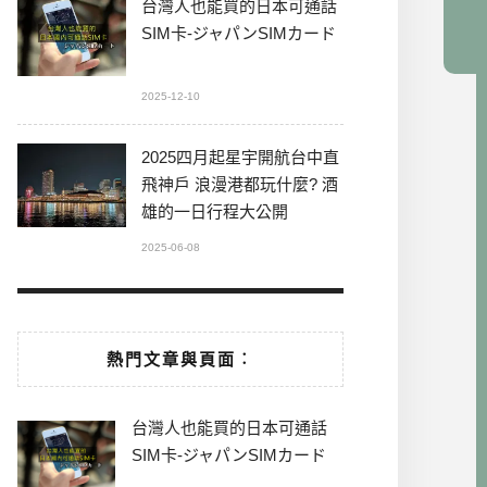
台灣人也能買的日本可通話
SIM卡-ジャパンSIMカード
2025-12-10
2025四月起星宇開航台中直
飛神戶 浪漫港都玩什麼? 酒
雄的一日行程大公開
2025-06-08
熱門文章與頁面︰
台灣人也能買的日本可通話
SIM卡-ジャパンSIMカード