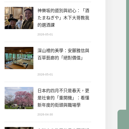
神樂坂的道別與初心：「酒
たまねぎや」木下大哥教我
的選酒課
2026-05-01
深山裡的美學：安藤雅信與
百草藝廊的「絕對價值」
2026-05-01
日本的四月不只是春天，更
是社會的「重開機」：看懂
新年度的街頭與職場學
2026-04-30