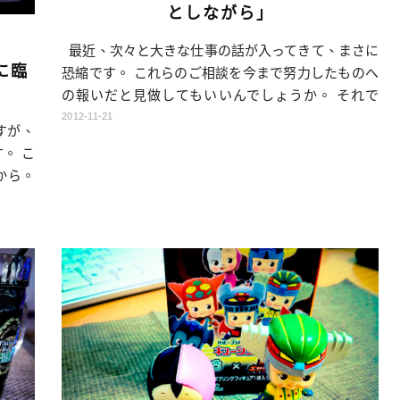
としながら」
最近、次々と大きな仕事の話が入ってきて、まさに
に臨
恐縮です。 これらのご相談を今まで努力したものへ
の報いだと見做してもいいんでしょうか。 それで
戦々兢々としているのですが。 誰かの期待に応
2012-11-21
すが、
え、そして自分の原則もちゃんと持つこと。 これこ
。 こ
そが「己の道を歩む」ということでしょう。 つい
から。
この間、日本通訳ガイド教育促進協会の村上先生か
いもの
ら また学習机と椅子をいただきま […]…
それで
みなが
なりま
よう。