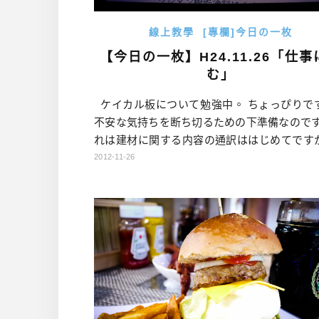
線上教學
[專欄]今日の一枚
【今日の一枚】H24.11.26「仕事
む」
ケイカル板について勉強中。 ちょっぴりで
不安な気持ちを断ち切るための下準備なのです
れは建材に関する内容の通訳ははじめてです
少し勉強して、ケイカル板は実に我々に身近
2012-11-26
だと知りました。 うちの教室の天井もたぶん
しょう。 成分、製造法、寸法などの資料を読
ら、 何となく材料 について勉強したい気分に
した。 このケースを終えてから、少し勉強し
[…]…