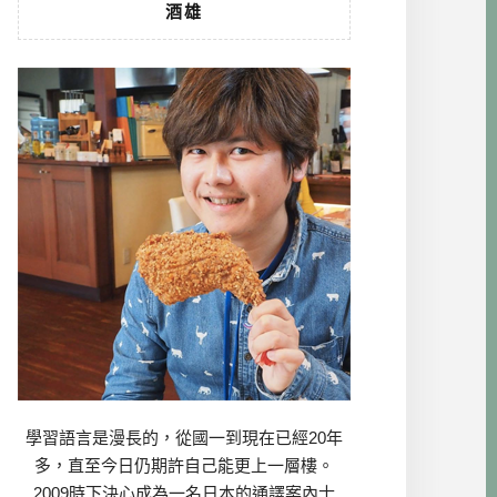
酒雄
學習語言是漫長的，從國一到現在已經20年
多，直至今日仍期許自己能更上一層樓。
2009時下決心成為一名日本的通譯案內士