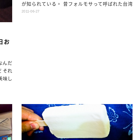
が知られている。 昔フォルモサって呼ばれた台湾
も、 このような立派な景色でいっぱいだったよね。
2011-06-27
はじめてフォルモサって呼んだのは、 台湾の美しさ
に見惚れてしまったあるポルトガル船のオランダ人
航海士だったそうだ それは、羨ましい限りだ、マジ
日お
で そんなにきれいな台湾、一度見てみたくてしょう
がな […]…
なんだ
 それ
美味し
こつが
枚】ア
， 所
…