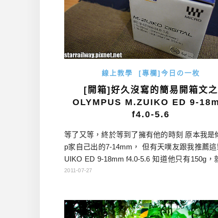
線上教學
[專欄]今日の一枚
[開箱]好久沒寫的簡易開箱文之
OLYMPUS M.ZUIKO ED 9-18
f4.0-5.6
等了又等，終於等到了擁有他的時刻 原本我是
p家自己出的7-14mm， 但有天噗友跟我推薦這
UIKO ED 9-18mm f4.0-5.6 知道他只有150
的心有了傾斜 畢竟14-140mm已經很重了～～
2011-07-27
是日本漂過來的，只不過產地還是CHINA 現
喔～他可愛的身影，真令人喜愛！ […]…