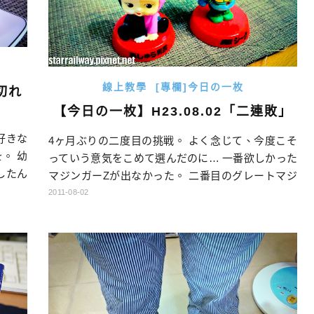
線上教學
[專欄]今日の一枚
切れ
【今日の一枚】H23.08.02「二連敗」
好きな
4ヶ月ぶりの二度目の挑戦。 よく念じて、今度こそ
。 幼
っていう意気をこめて選んだのに… 一番欲しかった
したん
マジンガーZが出なかった。 二番目のグレートマジ
中に出
ンガーも出なかった。 その次の三番目のゲッターロ
2011-08-02
抗力ゼ
ボも… 出たのは一番欲しくなかったベスト1のあし
校時代
ゅら男爵だ！ まさかの二連敗！ なんで残酷な… で
の影響
も、こんなんで終わると思ったら大間違いだぞ！ こ
…
の恨みを晴らす時は必ず来 […]…