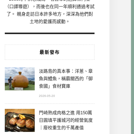
（口譯導遊），而後也在同一年順利通過考試
了。 親身走訪日本許多地方，深深為他們對
土地的愛護而感動。
最新發布
淡路島的真本事：洋蔥、章
魚與鱧魚，稱霸關西的「御
食國」食材寶庫
2026-05-20
門崎熟成肉格之進 用150萬
日圓填平護城河的經營氣度
｜廢校重生的千萬產值