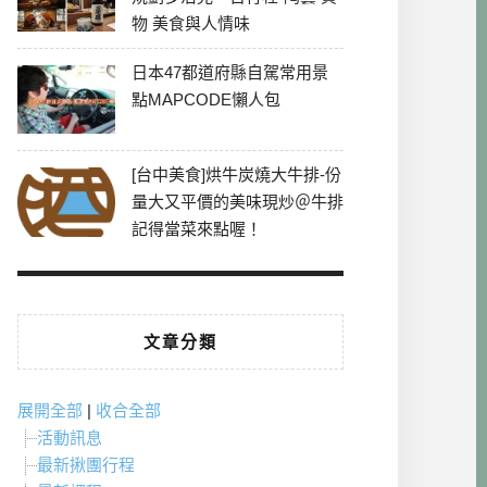
物 美食與人情味
日本47都道府縣自駕常用景
點MAPCODE懶人包
[台中美食]烘牛炭燒大牛排-份
量大又平價的美味現炒＠牛排
記得當菜來點喔！
文章分類
展開全部
|
收合全部
活動訊息
最新揪團行程