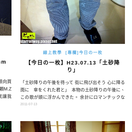
線上教學
[專欄]今日の一枚
mm
【今日の一枚】H23.07.13「土砂降
り」
傾向買
「土砂降りの午後を待って 街に飛び出そう 心に降る
顆M.Z
雨に 傘をくれた君と」 本物の土砂降りの午後に、
g，就讓我
この歌が頭に浮かんできた。 余計にロマンチックな
 真的
午後、だね おかげでズボンが半分以上濡れ濡れにな
2011-07-13
身了！
り、 家に帰ってすぐシャワーを浴び、着替える羽目
になってしまった。 追伸 台湾のバイクライダー用
レインコートの中、ピンクのヤツには 色だけでな