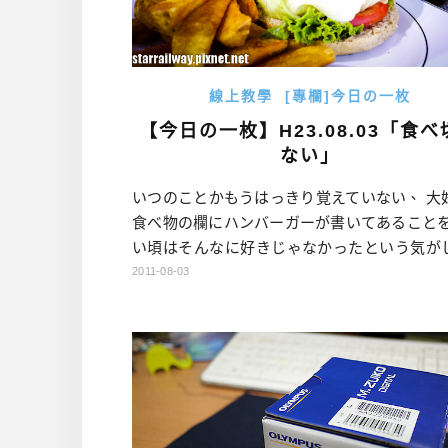
線上教學
[專欄]今日の一枚
【今日の一枚】H23.08.03「食べ
ない」
いつのことかもうはっきり覚えていない、 大
食べ物の欄にハンバーガーが書いてあることを
い頃はそんなに好きじゃなかったという気が
だけどね！ でも、噛んだらジュワーッと口の
2011-08-03
てきた肉汁がたまらないなあ～ こんなのが抵
ロだ！ そしてかけていたメガネの形から、高
ではハンバーグラーって呼ばれていた。 あれ
かな？ 【今日の一枚】アーカイブはこち […]