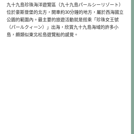
九十九島珍珠海洋遊覽區（九十九島パールシーリゾート）
位於豪斯登堡的北方，開車約30分鐘的地方，屬於西海國立
公園的範圍內。最主要的旅遊活動就是搭乘「珍珠女王號
（パールクィーン）」出海，欣賞九十九島海域的許多小
島，頗類似東北松島遊覽船的感覺。