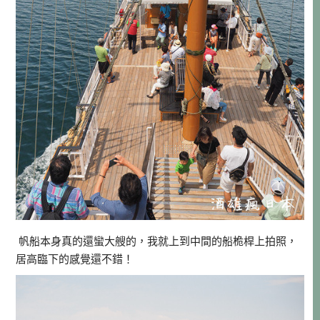
帆船本身真的還蠻大艘的，我就上到中間的船桅桿上拍照，
居高臨下的感覺還不錯！