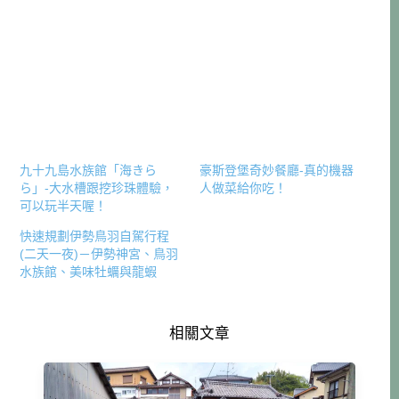
九十九島水族館「海きら
豪斯登堡奇妙餐廳-真的機器
ら」-大水槽跟挖珍珠體驗，
人做菜給你吃！
可以玩半天喔！
快速規劃伊勢鳥羽自駕行程
(二天一夜)－伊勢神宮、鳥羽
水族館、美味牡蠣與龍蝦
相關文章