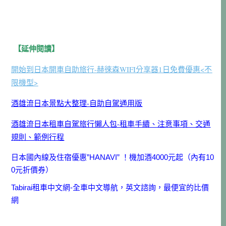
【延伸閱讀】
開始到日本開車自助旅行-赫徠森WIFI分享器1日免費優惠<不
限機型>
酒雄流日本景點大整理-自助自駕通用版
酒雄流日本租車自駕旅行懶人包-租車手續、注意事項、交通
規則、範例行程
日本國內線及住宿優惠”HANAVI” ！機加酒4000元起（內有10
0元折價券）
Tabirai租車中文網-全車中文導航，英文諮詢，最便宜的比價
網