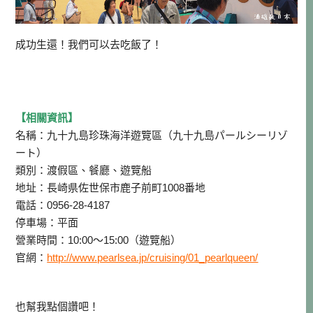
成功生還！我們可以去吃飯了！
【相關資訊】
名稱：
九十九島珍珠海洋遊覽區（九十九島パールシーリゾ
ート）
類別：渡假區、餐廳、遊覽船
地址：長崎県佐世保市鹿子前町1008番地
電話：0956-28-4187
停車場：平面
營業時間：10:00～15:00（遊覽船）
官網：
http://www.pearlsea.jp/cruising/01_pearlqueen/
也幫我點個讚吧！