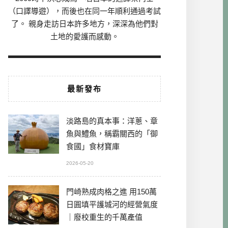
（口譯導遊），而後也在同一年順利通過考試
了。 親身走訪日本許多地方，深深為他們對
土地的愛護而感動。
最新發布
淡路島的真本事：洋蔥、章
魚與鱧魚，稱霸關西的「御
食國」食材寶庫
2026-05-20
門崎熟成肉格之進 用150萬
日圓填平護城河的經營氣度
｜廢校重生的千萬產值