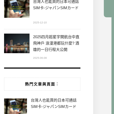
台灣人也能買的日本可通話
SIM卡-ジャパンSIMカード
2025-12-10
2025四月起星宇開航台中直
飛神戶 浪漫港都玩什麼? 酒
雄的一日行程大公開
2025-06-08
熱門文章與頁面︰
台灣人也能買的日本可通話
SIM卡-ジャパンSIMカード