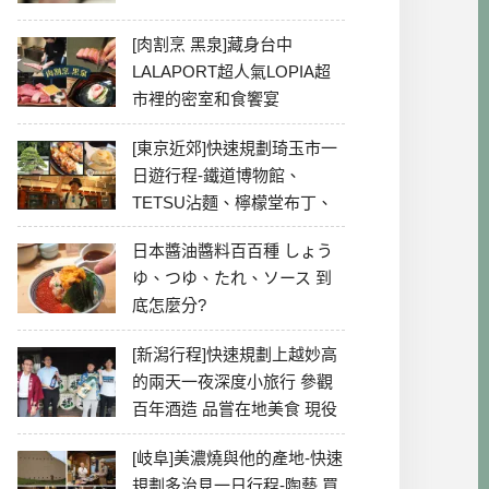
[肉割烹 黑泉]藏身台中
LALAPORT超人氣LOPIA超
市裡的密室和食饗宴
[東京近郊]快速規劃琦玉市一
日遊行程-鐵道博物館、
TETSU沾麵、檸檬堂布丁、
冰川神社、美食彙整
日本醬油醬料百百種 しょう
ゆ、つゆ、たれ、ソース 到
底怎麼分?
[新潟行程]快速規劃上越妙高
的兩天一夜深度小旅行 參觀
百年酒造 品嘗在地美食 現役
最老牌電影院
[岐阜]美濃燒與他的產地-快速
規劃多治見一日行程-陶藝 買