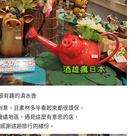
很有趣的澆水壺
創意，且素材多半看起來都很環保，
邊遠地區，遇見這麼有意思的店，
感謝這趟旅行的緣份。