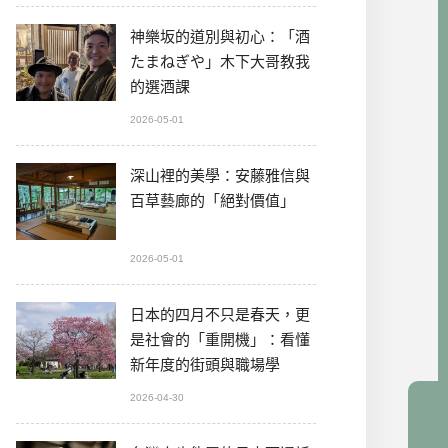
神樂坂的道別與初心：「酒
たまねぎや」木下大哥教我
的選酒課
2026-05-01
深山裡的美學：安藤雅信與
百草藝廊的「絕對價值」
2026-05-01
日本的四月不只是春天，更
是社會的「重開機」：看懂
新年度的街頭與職場學
2026-04-30