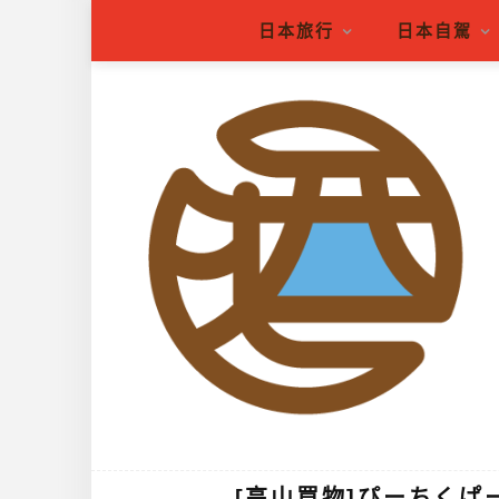
日本旅行
日本自駕
[高山買物]ぴーちくぱーく