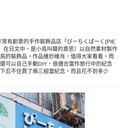
有創意的手作裝飾品店「ぴーちくぱーく(PIE
ーちく」在日文中，是小鳥叫聲的意思）以自然素材製作
鳥的裝飾品。作品維妙維肖，值得大家看看。而
還可以自己手動DIY，很適合當作旅行中的紀念
下忍不住買了兩三組當紀念，而且花不到多少