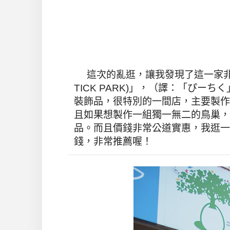
這次的亂逛，讓我發現了這一家非常
TICK PARK)」，（譯：「ぴ
裝飾品，很特別的一間店，主要製作
且如果想製作一組獨一無二的鳥巢，
品。而且價錢非常公道實惠，我逛一
錢，非常推薦喔！