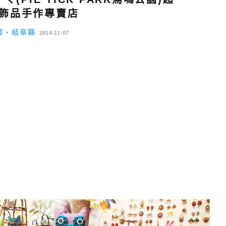
飾品手作專賣店
部・岐阜縣
2014-11-07