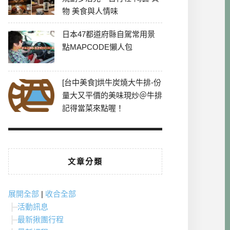
物 美食與人情味
日本47都道府縣自駕常用景
點MAPCODE懶人包
[台中美食]烘牛炭燒大牛排-份
量大又平價的美味現炒＠牛排
記得當菜來點喔！
文章分類
展開全部
|
收合全部
活動訊息
最新揪團行程