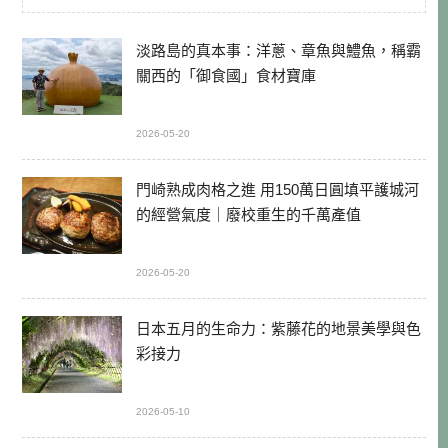
淡路島的真本事：洋蔥、章魚與鱧魚，稱霸
關西的「御食國」食材寶庫
2026-05-20
門崎熟成肉格之進 用150萬日圓填平護城河
的經營氣度｜廢校重生的千萬產值
2026-05-20
日本五月的生命力：紫藤花的地景美學與色
彩接力
2026-05-10