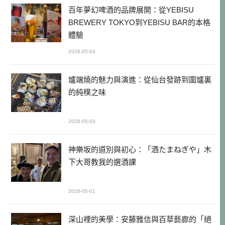
百年夢幻啤酒的品牌展開：從YEBISU
BREWERY TOKYO到YEBISU BAR的本格
體驗
2026-05-04
爐端燒的魅力與演進：從仙台發跡到圍爐裏
的純樸之味
2026-05-03
神樂坂的道別與初心：「酒たまねぎや」木
下大哥教我的選酒課
2026-05-01
深山裡的美學：安藤雅信與百草藝廊的「絕