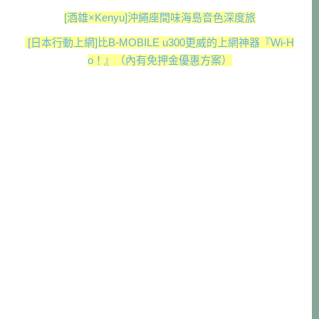
[酒雄×Kenyu]沖繩座間味海島音色深度旅
[日本行動上網]比B-MOBILE u300更威的上網神器『Wi-H
o！』（內有免押金優惠方案）