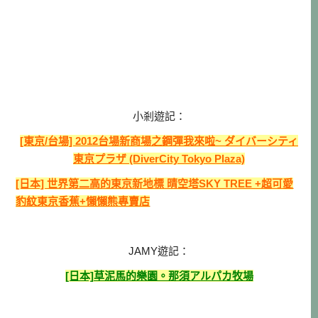
小剎遊記：
[東京/台場] 2012台場新商場之鋼彈我來啦~ ダイバーシティ
東京プラザ (DiverCity Tokyo Plaza)
[日本] 世界第二高的東京新地標 晴空塔SKY TREE +超可愛
豹紋東京香蕉+懶懶熊專賣店
JAMY遊記：
[日本]草泥馬的樂園。那須アルパカ牧場