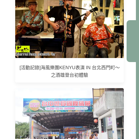
[活動記錄]海風樂團KENYU表演 IN 台北西門町～
之酒雄登台初體驗