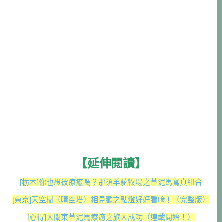
【延伸閱讀】
[栃木]你也想被療癒嗎？那須羊駝牧場之草泥馬寫真組合
[東京]天空樹（晴空塔）相見歡之點燈好好看唷！（完整版）
[心得]大關東草泥馬療癒之旅大成功（連載開始！）