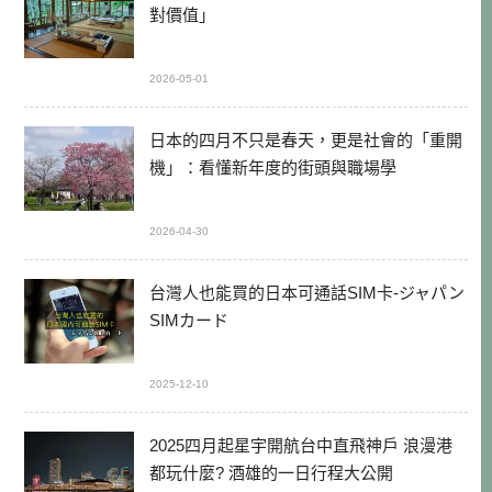
對價值」
2026-05-01
日本的四月不只是春天，更是社會的「重開
機」：看懂新年度的街頭與職場學
2026-04-30
台灣人也能買的日本可通話SIM卡-ジャパン
SIMカード
2025-12-10
2025四月起星宇開航台中直飛神戶 浪漫港
都玩什麼? 酒雄的一日行程大公開