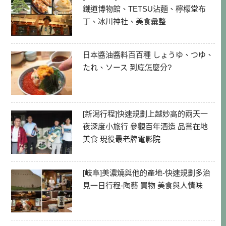
鐵道博物館、TETSU沾麵、檸檬堂布
丁、冰川神社、美食彙整
日本醬油醬料百百種 しょうゆ、つゆ、
たれ、ソース 到底怎麼分?
[新潟行程]快速規劃上越妙高的兩天一
夜深度小旅行 參觀百年酒造 品嘗在地
美食 現役最老牌電影院
[岐阜]美濃燒與他的產地-快速規劃多治
見一日行程-陶藝 買物 美食與人情味