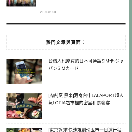
2025-06-08
熱門文章與頁面︰
台灣人也能買的日本可通話SIM卡-ジャ
パンSIMカード
[肉割烹 黑泉]藏身台中LALAPORT超人
氣LOPIA超市裡的密室和食饗宴
[東京近郊]快速規劃琦玉市一日遊行程-