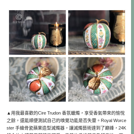
▲用我最喜歡的Cire Trudon 香氛蠟燭，享受香氣帶來的愉悅
之餘，還能順便測試自己的嗅覺功能是否失靈。Royal Worce
ster 手繪骨瓷蘋果造型滅燭器，讓滅燭藝術達到了巔峰，24K