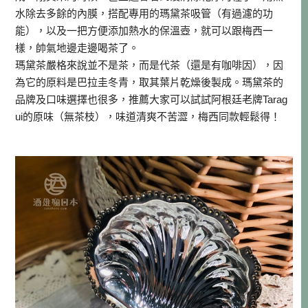
水除去多餘的內膜，搭配專用的瑪黛茶吸管（有過濾的功
能），以及一把方便添加熱水的保溫壺，就可以跟梅西一
樣，帥氣地邊走邊喝茶了。
瑪黛茶嚴格來說並不是茶，而是代茶（還是有咖啡因），因
為它的原料是巴拉圭冬青，取其葉片乾燥後製成。瑪黛茶的
品牌及口味選擇也很多，推薦大家可以試試阿根廷老牌Tarag
ui的原味（無茶枝），味道清爽不苦澀，梅西同款輕鬆得！