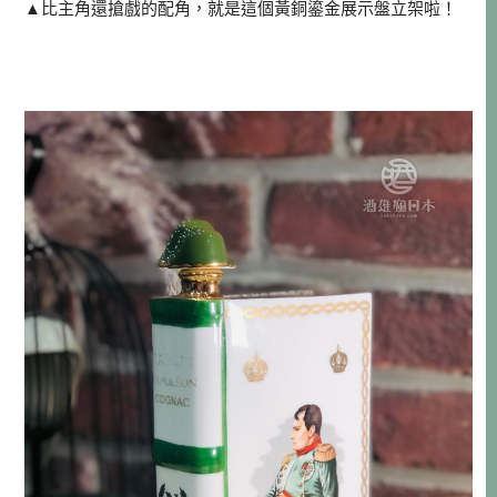
▲比主角還搶戲的配角，就是這個黃銅鎏金展示盤立架啦！