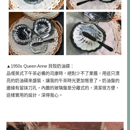
▲1950s Queen Anne 貝殼奶油碟：
品嚐英式下午茶必備的司康時，絕對少不了果醬，用這只漂
亮的奶油碟來盛裝，讓我的午茶時光更加愜意了
。奶油盤的
邊緣有留抹刀孔，內膽的玻璃盤是分離式的，清潔很方便，
這樣實用的設計，深得我心。