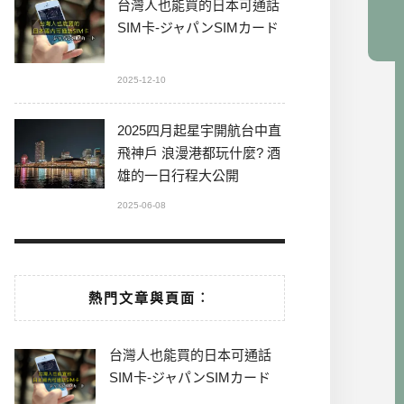
台灣人也能買的日本可通話
SIM卡-ジャパンSIMカード
2025-12-10
2025四月起星宇開航台中直
飛神戶 浪漫港都玩什麼? 酒
雄的一日行程大公開
2025-06-08
熱門文章與頁面︰
台灣人也能買的日本可通話
SIM卡-ジャパンSIMカード