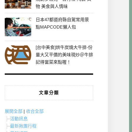
物 美食與人情味
日本47都道府縣自駕常用景
點MAPCODE懶人包
[台中美食]烘牛炭燒大牛排-份
量大又平價的美味現炒＠牛排
記得當菜來點喔！
文章分類
展開全部
|
收合全部
活動訊息
最新揪團行程