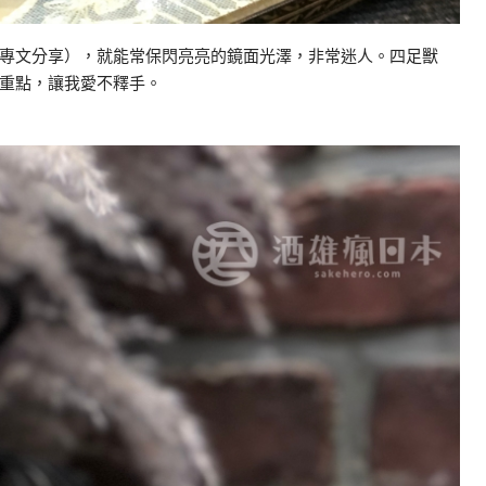
專文分享），就能常保閃亮亮的鏡面光澤，非常迷人。四足獸
重點，讓我愛不釋手。