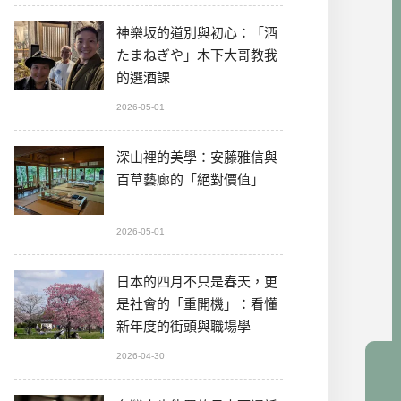
神樂坂的道別與初心：「酒
たまねぎや」木下大哥教我
的選酒課
2026-05-01
深山裡的美學：安藤雅信與
百草藝廊的「絕對價值」
2026-05-01
日本的四月不只是春天，更
是社會的「重開機」：看懂
新年度的街頭與職場學
2026-04-30