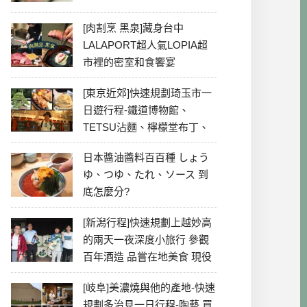
[肉割烹 黑泉]藏身台中
LALAPORT超人氣LOPIA超
市裡的密室和食饗宴
[東京近郊]快速規劃琦玉市一
日遊行程-鐵道博物館、
TETSU沾麵、檸檬堂布丁、
冰川神社、美食彙整
日本醬油醬料百百種 しょう
ゆ、つゆ、たれ、ソース 到
底怎麼分?
[新潟行程]快速規劃上越妙高
的兩天一夜深度小旅行 參觀
百年酒造 品嘗在地美食 現役
最老牌電影院
[岐阜]美濃燒與他的產地-快速
規劃多治見一日行程-陶藝 買