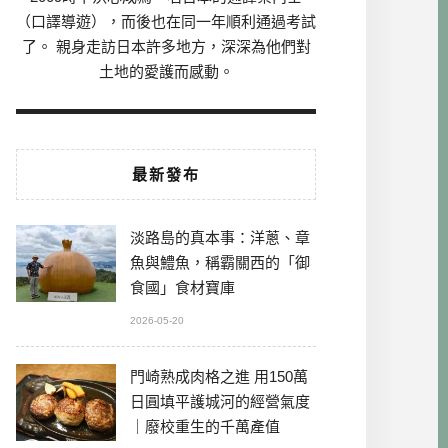
（口譯導遊），而後也在同一年順利通過考試
了。 親身走訪日本許多地方，深深為他們對
土地的愛護而感動。
最新發布
淡路島的真本事：洋蔥、章
魚與鱧魚，稱霸關西的「御
食國」食材寶庫
2026-05-20
門崎熟成肉格之進 用150萬
日圓填平護城河的經營氣度
｜廢校重生的千萬產值