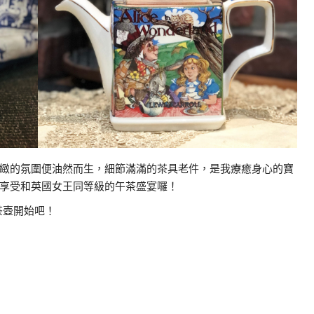
緻的氛圍便油然而生
，
細節滿滿的茶具老件，是我療癒身心的寶
享受和英國女王同等級的午茶盛宴囉！
茶壺開始吧！