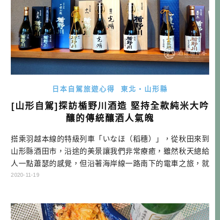
日本自駕旅遊心得
東北・山形縣
[山形自駕]探訪楯野川酒造 堅持全款純米大吟
釀的傳統釀酒人氣魄
搭乘羽越本線的特級列車「いなほ（稻穗）」，從秋田來到
山形縣酒田市，沿途的美景讓我們非常療癒，雖然秋天總給
人一點蕭瑟的感覺，但沿著海岸線一路南下的電車之旅，就
完全另當別論了！ 到了酒田，我想到的第一件事情，便是去
2020-11-19
眺海の森看夕陽，而途中正好可以經過楯野川酒造，就決定
去拜訪了！他們家的酒，我在台灣也偶爾會喝到，是一家全
部以純米大吟釀決勝負的酒造，因此所有產品清一色都是純