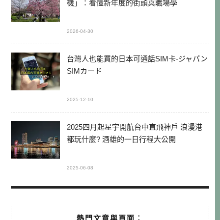
機」：看懂新年度的街頭與職場學
2026-04-30
台灣人也能買的日本可通話SIM卡-ジャパン
SIMカード
2025-12-10
2025四月起星宇開航台中直飛神戶 浪漫港
都玩什麼? 酒雄的一日行程大公開
2025-06-08
熱門文章與頁面︰