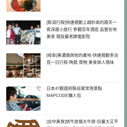
[新潟行程]快速規劃上越妙高的兩天一
夜深度小旅行 參觀百年酒造 品嘗在地
美食 現役最老牌電影院
[岐阜]美濃燒與他的產地-快速規劃多治
見一日行程-陶藝 買物 美食與人情味
日本47都道府縣自駕常用景點
MAPCODE懶人包
[台中美食]烘牛炭燒大牛排-份量大又平