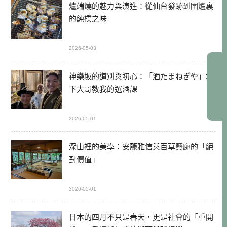
爐端燒的魅力與演進：從仙台發跡到圍爐裏
的純樸之味
2026-05-03
神樂坂的道別與初心：「酒たまねぎや」木
下大哥教我的選酒課
2026-05-01
深山裡的美學：安藤雅信與百草藝廊的「絕
對價值」
2026-05-01
日本的四月不只是春天，更是社會的「重開