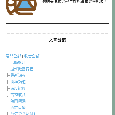
價的美味現炒＠牛排記得當菜來點喔！
文章分類
展開全部
|
收合全部
活動訊息
最新揪團行程
最新課程
酒雄頻道
深度微旅
古物收藏
熱門精選
酒雄直播
台湾で食い倒れ