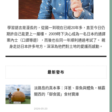
學習語言是漫長的，從國一到現在已經20年多，直至今日仍
期許自己能更上一層樓。 2009時下決心成為一名日本的通譯
案內士（口譯導遊），而後也在同一年順利通過考試了。 親
身走訪日本許多地方，深深為他們對土地的愛護而感動。
最新發布
淡路島的真本事：洋蔥、章魚與鱧魚，稱霸
關西的「御食國」食材寶庫
2026-05-20