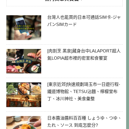
台灣人也能買的日本可通話SIM卡-ジャ
パンSIMカード
[肉割烹 黑泉]藏身台中LALAPORT超人
氣LOPIA超市裡的密室和食饗宴
[東京近郊]快速規劃琦玉市一日遊行程-
鐵道博物館、TETSU沾麵、檸檬堂布
丁、冰川神社、美食彙整
日本醬油醬料百百種 しょうゆ、つゆ、
たれ、ソース 到底怎麼分?