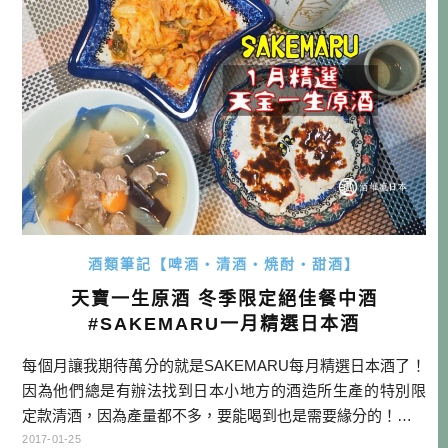
米大吟釀，是不是很衝呢？ 之前看 […]…
酒類筆記【啤酒・清酒・焼酎・甜酒】
天寶一生原酒 冬季限定絕佳餐中酒
#SAKEMARU一月精選日本酒
每個月讓我期待萬分的就是SAKEMARU每月精選日本酒了！
因為他們總是有辦法找到日本小地方的酒造所生產的特別限
定款清酒，因為產量都不多，要能喝到也是需要緣分的！…
2017-01-25