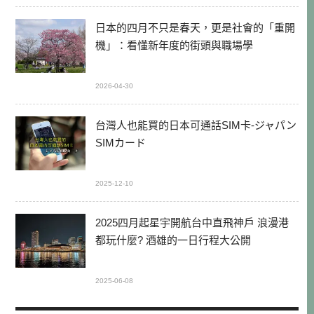
日本的四月不只是春天，更是社會的「重開
機」：看懂新年度的街頭與職場學
2026-04-30
台灣人也能買的日本可通話SIM卡-ジャパン
SIMカード
2025-12-10
2025四月起星宇開航台中直飛神戶 浪漫港
都玩什麼? 酒雄的一日行程大公開
2025-06-08