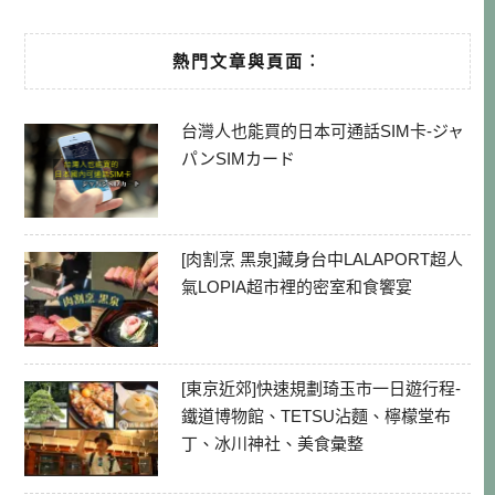
熱門文章與頁面︰
台灣人也能買的日本可通話SIM卡-ジャ
パンSIMカード
[肉割烹 黑泉]藏身台中LALAPORT超人
氣LOPIA超市裡的密室和食饗宴
[東京近郊]快速規劃琦玉市一日遊行程-
鐵道博物館、TETSU沾麵、檸檬堂布
丁、冰川神社、美食彙整