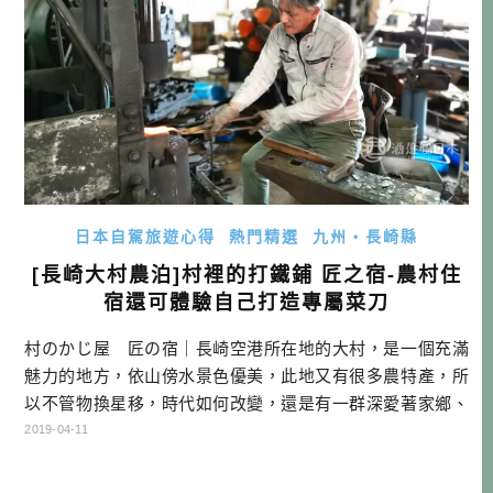
日本自駕旅遊心得
熱門精選
九州・長崎縣
[長崎大村農泊]村裡的打鐵鋪 匠之宿-農村住
宿還可體驗自己打造專屬菜刀
村のかじ屋 匠の宿｜長崎空港所在地的大村，是一個充滿
魅力的地方，依山傍水景色優美，此地又有很多農特產，所
以不管物換星移，時代如何改變，還是有一群深愛著家鄉、
非常有趣的人們住在這裡。如果想要跟他們更深入的交流，
2019-04-11
住在這裡就是最好的辦法。基於這個想法，今天就來打擾大
村市碩果僅存，傳續了500多年歷史的鍛造店「田中鎌工