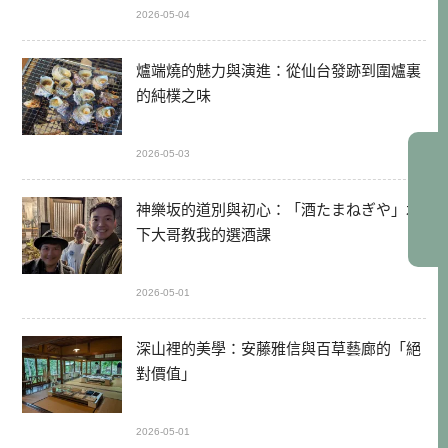
2026-05-04
爐端燒的魅力與演進：從仙台發跡到圍爐裏
的純樸之味
2026-05-03
神樂坂的道別與初心：「酒たまねぎや」木
下大哥教我的選酒課
2026-05-01
深山裡的美學：安藤雅信與百草藝廊的「絕
對價值」
2026-05-01