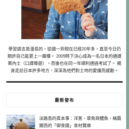
學習語言是漫長的，從國一到現在已經20年多，直至今日仍
期許自己能更上一層樓。 2009時下決心成為一名日本的通譯
案內士（口譯導遊），而後也在同一年順利通過考試了。 親
身走訪日本許多地方，深深為他們對土地的愛護而感動。
最新發布
淡路島的真本事：洋蔥、章魚與鱧魚，稱霸
關西的「御食國」食材寶庫