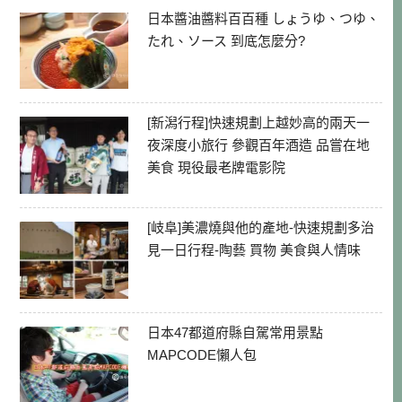
日本醬油醬料百百種 しょうゆ、つゆ、
たれ、ソース 到底怎麼分?
[新潟行程]快速規劃上越妙高的兩天一
夜深度小旅行 參觀百年酒造 品嘗在地
美食 現役最老牌電影院
[岐阜]美濃燒與他的產地-快速規劃多治
見一日行程-陶藝 買物 美食與人情味
日本47都道府縣自駕常用景點
MAPCODE懶人包