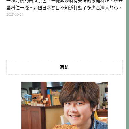
一棟高樓的田園景色，一覺起來就有美味的家庭料理，來去
農村住一晚。這個日本節目不知道打動了多少台灣人的心，
只要你到大分宇佐，就能體驗原本只出現在電視裡的場景
2017-10-04
哦！是不是很吸引人呢？ 來去鄉下住一晚 大分縣的宇佐安心
院地區，是日本農泊（農家住宿體驗）的試辦地區，所以開
始的非常早。我跟這裡的お母さん時枝女士聊天的時候，她
就說至今已經營22年，當時也 […]…
酒雄