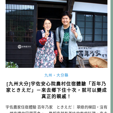
業」，同時他們也是農泊「村のかじ屋 匠の宿(村裡的打鐵
鋪 匠之宿)」。 大村去處可參考 […]…
九州・大分縣
[九州大分]宇佐安心院農村住宿體驗「百年乃
家ときえだ」－來去鄉下住十次，就可以變成
真正的親戚！
宇佐農家住宿體驗 百年乃家 ときえだ｜ 翠綠的梯田，沒有