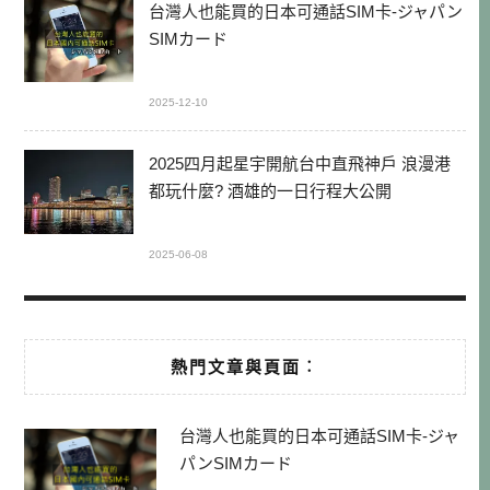
台灣人也能買的日本可通話SIM卡-ジャパン
SIMカード
2025-12-10
2025四月起星宇開航台中直飛神戶 浪漫港
都玩什麼? 酒雄的一日行程大公開
2025-06-08
熱門文章與頁面︰
台灣人也能買的日本可通話SIM卡-ジャ
パンSIMカード