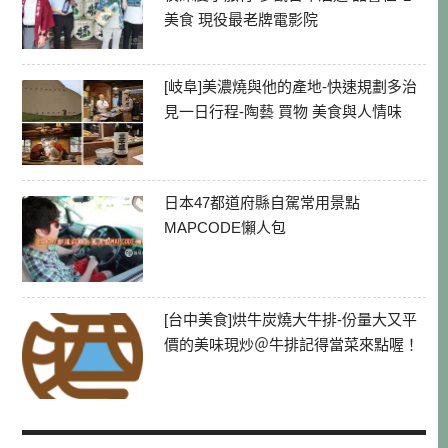
美食 現役最老牌電影院
[岐阜]美濃燒與他的產地-快速規劃多治
見一日行程-陶藝 買物 美食與人情味
日本47都道府縣自駕常用景點
MAPCODE懶人包
[台中美食]烘牛炭燒大牛排-份量大又平
價的美味現炒＠牛排記得當菜來點喔！