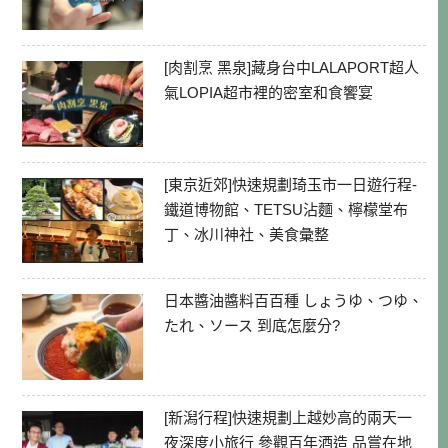
[肉割烹 黑泉]藏身台中LALAPORT超人
氣LOPIA超市裡的密室和食饗宴
[東京近郊]快速規劃琦玉市一日遊行程-
鐵道博物館、TETSU沾麵、檸檬堂布
丁、冰川神社、美食彙整
日本醬油醬料百百種 しょうゆ、つゆ、
たれ、ソース 到底怎麼分?
[新潟行程]快速規劃上越妙高的兩天一
夜深度小旅行 參觀百年酒造 品嘗在地