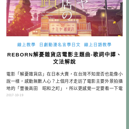
線上教學
日劇動漫名言學日文
線上日語教學
REBORN解憂雜貨店電影主題曲-歌詞中譯、
文法解說
電影「解憂雜貨店」在日本大賣，在台灣不知是否也能像小
說一樣，感動無數人心？上個月才走訪了電影主要外景拍攝
地的「豐後高田 昭和之町」，所以更感覺一定要看一下電
影才行，便火速去看了。本篇沒有要劇透的意思，只給個簡
2017-10-19
單結論，有在學語言的朋友，一定要去看啊！ 這部電影的台
詞，真的把語言做了很棒的註解，有時候話不說出來，就沒
有辦法傳遞心意，我們之所以為人，就是因為我們擁有語
言，不是嗎？有機會我再來好好寫個名 […]…