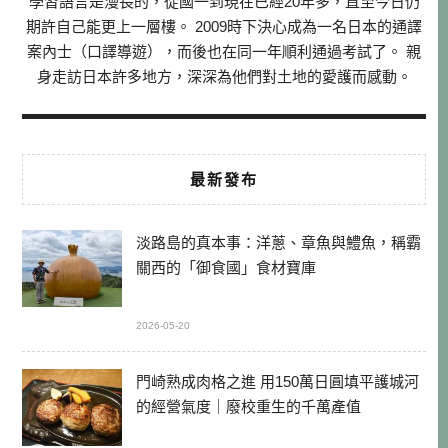
學習語言是漫長的，從國一到現在已經20年多，直至今日仍
期許自己能更上一層樓。 2009時下決心成為一名日本的通譯
案內士（口譯導遊），而後也在同一年順利通過考試了。 親
身走訪日本許多地方，深深為他們對土地的愛護而感動。
最新發布
淡路島的真本事：洋蔥、章魚與鱧魚，稱霸
關西的「御食國」食材寶庫
2026-05-20
門崎熟成肉格之進 用150萬日圓填平護城河
的經營氣度｜廢校重生的千萬產值