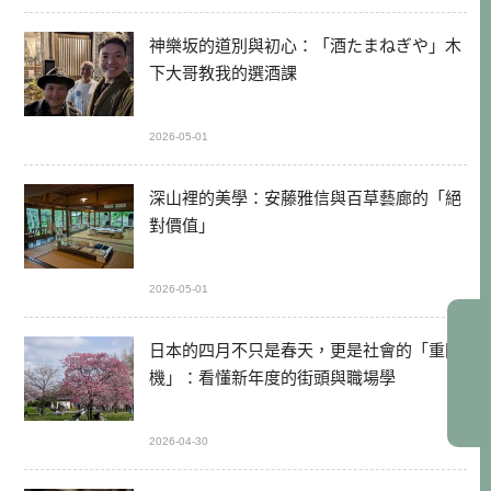
神樂坂的道別與初心：「酒たまねぎや」木
下大哥教我的選酒課
2026-05-01
深山裡的美學：安藤雅信與百草藝廊的「絕
對價值」
2026-05-01
日本的四月不只是春天，更是社會的「重開
機」：看懂新年度的街頭與職場學
2026-04-30