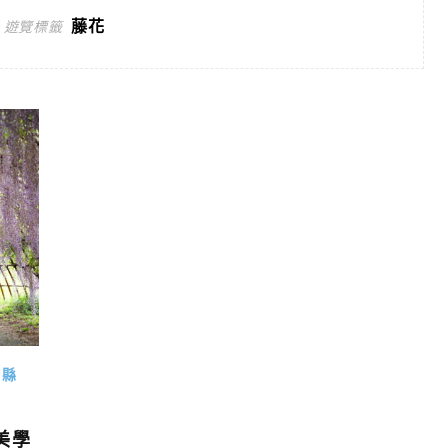
藤花
遊覽標籤
賀縣
美學