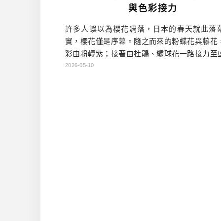
與色彩接力
許多人誤以為櫻花凋落，日本的春天就此落
實，櫻花僅是序幕。隨之而來的粉蝶花與藤花
彩由粉轉紫；接著由杜鵑、繡球花一路接力至
向日葵。日本的花季，此時才正要進入高潮。
2026-05-10
的藤花，正是這場視覺饗宴中，由春入夏最華
換點。 日本人看櫻花，看的是「散落」時的
漫；但看藤花，看的卻是「生命力」。當你站
下，看著頭頂上那片綿延數百甚至上千平方公
闊紫色，再順著盤根錯節的藤蔓找回 […]…