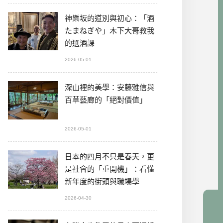
神樂坂的道別與初心：「酒
たまねぎや」木下大哥教我
的選酒課
2026-05-01
深山裡的美學：安藤雅信與
百草藝廊的「絕對價值」
2026-05-01
日本的四月不只是春天，更
是社會的「重開機」：看懂
新年度的街頭與職場學
2026-04-30