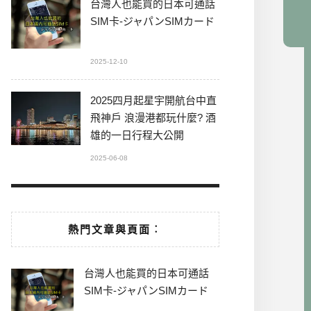
台灣人也能買的日本可通話
SIM卡-ジャパンSIMカード
2025-12-10
2025四月起星宇開航台中直
飛神戶 浪漫港都玩什麼? 酒
雄的一日行程大公開
2025-06-08
熱門文章與頁面︰
台灣人也能買的日本可通話
SIM卡-ジャパンSIMカード