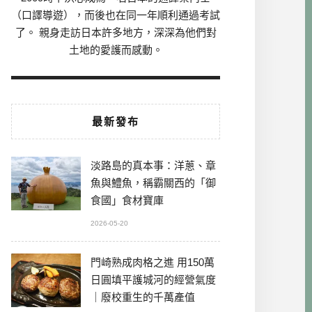
（口譯導遊），而後也在同一年順利通過考試
了。 親身走訪日本許多地方，深深為他們對
土地的愛護而感動。
最新發布
淡路島的真本事：洋蔥、章
魚與鱧魚，稱霸關西的「御
食國」食材寶庫
2026-05-20
門崎熟成肉格之進 用150萬
日圓填平護城河的經營氣度
｜廢校重生的千萬產值