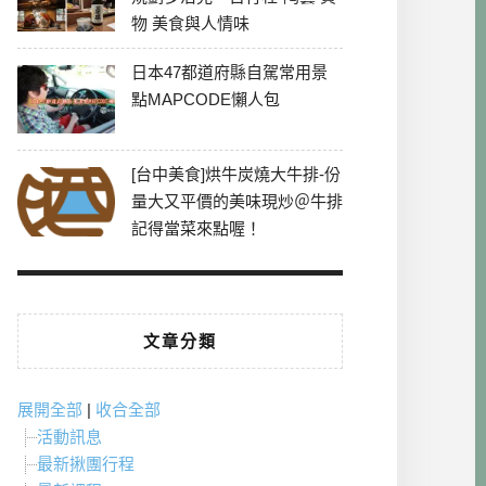
物 美食與人情味
日本47都道府縣自駕常用景
點MAPCODE懶人包
[台中美食]烘牛炭燒大牛排-份
量大又平價的美味現炒＠牛排
記得當菜來點喔！
文章分類
展開全部
|
收合全部
活動訊息
最新揪團行程