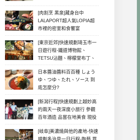
[肉割烹 黑泉]藏身台中
LALAPORT超人氣LOPIA超
市裡的密室和食饗宴
[東京近郊]快速規劃琦玉市一
日遊行程-鐵道博物館、
TETSU沾麵、檸檬堂布丁、
冰川神社、美食彙整
日本醬油醬料百百種 しょう
ゆ、つゆ、たれ、ソース 到
底怎麼分?
[新潟行程]快速規劃上越妙高
的兩天一夜深度小旅行 參觀
百年酒造 品嘗在地美食 現役
最老牌電影院
[岐阜]美濃燒與他的產地-快速
規劃多治見一日行程-陶藝 買