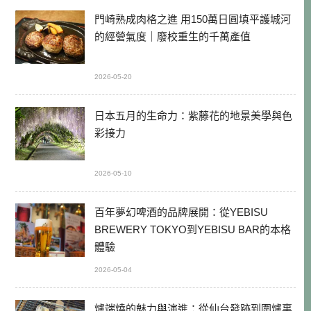
門崎熟成肉格之進 用150萬日圓填平護城河
的經營氣度｜廢校重生的千萬產值
2026-05-20
日本五月的生命力：紫藤花的地景美學與色
彩接力
2026-05-10
百年夢幻啤酒的品牌展開：從YEBISU
BREWERY TOKYO到YEBISU BAR的本格
體驗
2026-05-04
爐端燒的魅力與演進：從仙台發跡到圍爐裏