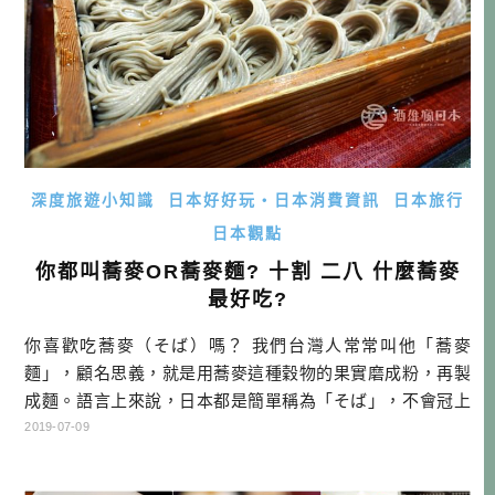
深度旅遊小知識
日本好好玩・日本消費資訊
日本旅行
日本觀點
你都叫蕎麥OR蕎麥麵? 十割 二八 什麼蕎麥
最好吃?
你喜歡吃蕎麥（そば）嗎？ 我們台灣人常常叫他「蕎麥
麵」，顧名思義，就是用蕎麥這種穀物的果實磨成粉，再製
成麵。語言上來說，日本都是簡單稱為「そば」，不會冠上
「麺」的稱呼。話雖如此，卻還有「中華そば」、「沖縄そ
2019-07-09
ば」，這種很容易讓人誤會的名稱，本文之中也會一一為大
家釋疑。 ※日語中若冠上「麺」的話，基本上都是指以小麥