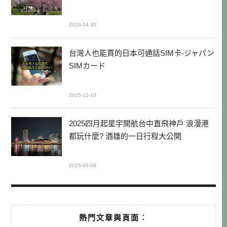
2026-04-30
台灣人也能買的日本可通話SIM卡-ジャパン
SIMカード
2025-12-10
2025四月起星宇開航台中直飛神戶 浪漫港
都玩什麼? 酒雄的一日行程大公開
2025-06-08
熱門文章與頁面︰