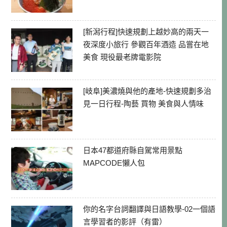
[新潟行程]快速規劃上越妙高的兩天一
夜深度小旅行 參觀百年酒造 品嘗在地
美食 現役最老牌電影院
[岐阜]美濃燒與他的產地-快速規劃多治
見一日行程-陶藝 買物 美食與人情味
日本47都道府縣自駕常用景點
MAPCODE懶人包
你的名字台詞翻譯與日語教學-02一個語
言學習者的影評（有雷）