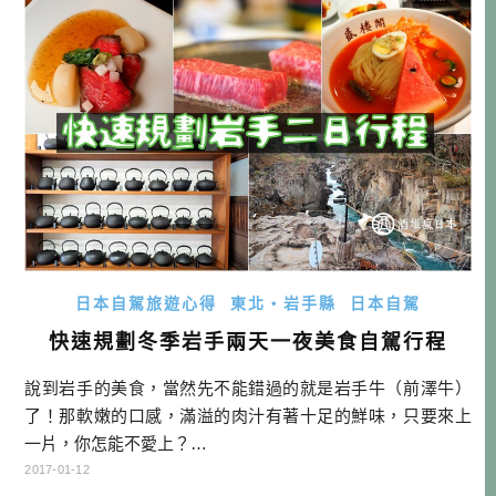
粉為主原料的麵類。 寫這篇文章之前，我有稍微問一下身邊
的朋友，其實有蠻多人表示，他們並 […]…
日本自駕旅遊心得
東北・岩手縣
日本自駕
快速規劃冬季岩手兩天一夜美食自駕行程
說到岩手的美食，當然先不能錯過的就是岩手牛（前澤牛）
了！那軟嫩的口感，滿溢的肉汁有著十足的鮮味，只要來上
一片，你怎能不愛上？…
2017-01-12