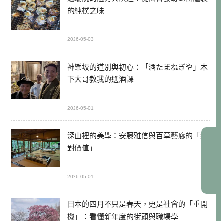
的純樸之味
2026-05-03
神樂坂的道別與初心：「酒たまねぎや」木
下大哥教我的選酒課
2026-05-01
深山裡的美學：安藤雅信與百草藝廊的「絕
對價值」
2026-05-01
日本的四月不只是春天，更是社會的「重開
機」：看懂新年度的街頭與職場學