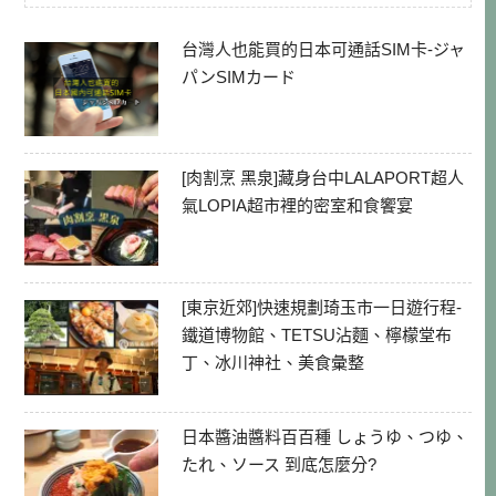
台灣人也能買的日本可通話SIM卡-ジャ
パンSIMカード
[肉割烹 黑泉]藏身台中LALAPORT超人
氣LOPIA超市裡的密室和食饗宴
[東京近郊]快速規劃琦玉市一日遊行程-
鐵道博物館、TETSU沾麵、檸檬堂布
丁、冰川神社、美食彙整
日本醬油醬料百百種 しょうゆ、つゆ、
たれ、ソース 到底怎麼分?