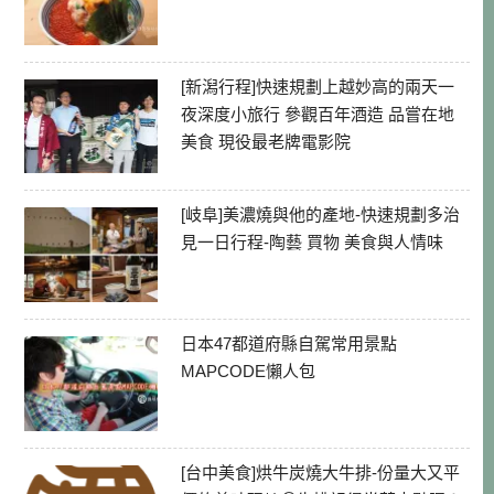
[新潟行程]快速規劃上越妙高的兩天一
夜深度小旅行 參觀百年酒造 品嘗在地
美食 現役最老牌電影院
[岐阜]美濃燒與他的產地-快速規劃多治
見一日行程-陶藝 買物 美食與人情味
日本47都道府縣自駕常用景點
MAPCODE懶人包
[台中美食]烘牛炭燒大牛排-份量大又平