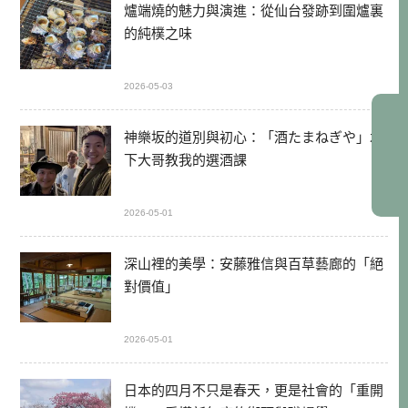
爐端燒的魅力與演進：從仙台發跡到圍爐裏
的純樸之味
2026-05-03
神樂坂的道別與初心：「酒たまねぎや」木
下大哥教我的選酒課
2026-05-01
深山裡的美學：安藤雅信與百草藝廊的「絕
對價值」
2026-05-01
日本的四月不只是春天，更是社會的「重開