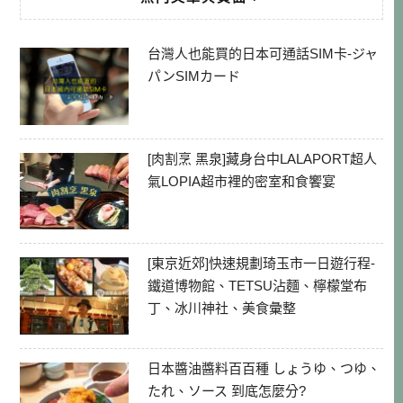
台灣人也能買的日本可通話SIM卡-ジャ
パンSIMカード
[肉割烹 黑泉]藏身台中LALAPORT超人
氣LOPIA超市裡的密室和食饗宴
[東京近郊]快速規劃琦玉市一日遊行程-
鐵道博物館、TETSU沾麵、檸檬堂布
丁、冰川神社、美食彙整
日本醬油醬料百百種 しょうゆ、つゆ、
たれ、ソース 到底怎麼分?