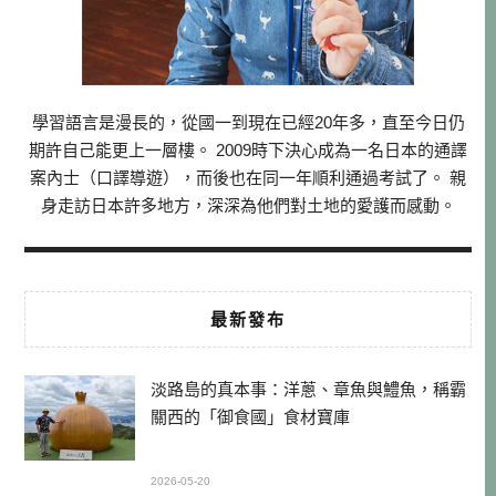
學習語言是漫長的，從國一到現在已經20年多，直至今日仍
期許自己能更上一層樓。 2009時下決心成為一名日本的通譯
案內士（口譯導遊），而後也在同一年順利通過考試了。 親
身走訪日本許多地方，深深為他們對土地的愛護而感動。
最新發布
淡路島的真本事：洋蔥、章魚與鱧魚，稱霸
關西的「御食國」食材寶庫
2026-05-20