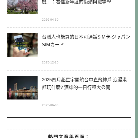
機」：看懂新年度的街頭與職場學
2026-04-30
台灣人也能買的日本可通話SIM卡-ジャパン
SIMカード
2025-12-10
2025四月起星宇開航台中直飛神戶 浪漫港
都玩什麼? 酒雄的一日行程大公開
2025-06-08
熱門文章與頁面︰