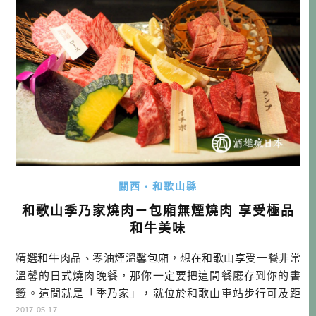
關西・和歌山縣
和歌山季乃家燒肉－包廂無煙燒肉 享受極品
和牛美味
精選和牛肉品、零油煙溫馨包廂，想在和歌山享受一餐非常
溫馨的日式燒肉晚餐，那你一定要把這間餐廳存到你的書
籤。這間就是「季乃家」，就位於和歌山車站步行可及距
離，如果有機會在和歌山住宿一晚，或許這會是很棒的選擇
2017-05-17