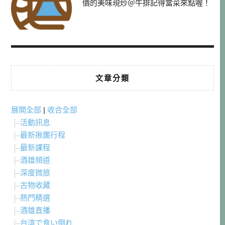
價的美味現炒＠牛排記得當菜來點喔！
文章分類
展開全部
|
收合全部
活動訊息
最新揪團行程
最新課程
酒雄頻道
深度微旅
古物收藏
熱門精選
酒雄直播
台湾で食い倒れ