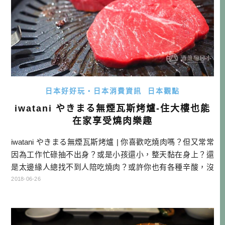
日本好好玩・日本消費資訊
日本觀點
iwatani やきまる無煙瓦斯烤爐-住大樓也能
在家享受燒肉樂趣
iwatani やきまる無煙瓦斯烤爐 | 你喜歡吃燒肉嗎？但又常常
因為工作忙碌抽不出身？或是小孩還小，整天黏在身上？還
是太邊緣人總找不到人陪吃燒肉？或許你也有各種辛酸，沒
有辦法到燒肉店大快朵頤，現在你可以不用煩惱了！因為日
2018-06-26
本岩谷公司（iwatani）推出了無煙燒肉瓦斯烤爐，讓你在家
也可以DIY燒肉，根據我自己測試結果，大樓室內有煙霧偵測
器也不怕哦！ 點這快速購買: 瓦斯烤爐 | 追加烤盤 | […]…