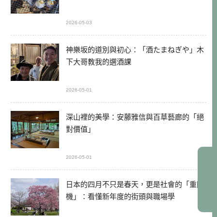
2026-05-03
神樂坂的道別與初心：「酒たまねぎや」木
下大哥教我的選酒課
2026-05-01
深山裡的美學：安藤雅信與百草藝廊的「絕
對價值」
2026-05-01
日本的四月不只是春天，更是社會的「重開
機」：看懂新年度的街頭與職場學