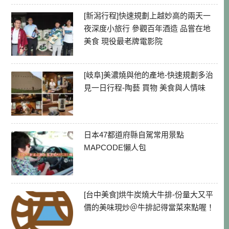
[新潟行程]快速規劃上越妙高的兩天一
夜深度小旅行 參觀百年酒造 品嘗在地
美食 現役最老牌電影院
[岐阜]美濃燒與他的產地-快速規劃多治
見一日行程-陶藝 買物 美食與人情味
日本47都道府縣自駕常用景點
MAPCODE懶人包
[台中美食]烘牛炭燒大牛排-份量大又平
價的美味現炒＠牛排記得當菜來點喔！