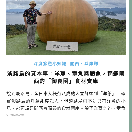
深度旅遊小知識
關西・兵庫縣
淡路島的真本事：洋蔥、章魚與鱧魚，稱霸關
西的「御食國」食材寶庫
說到淡路島，全日本大概有八成的人立刻想到「洋蔥」。確
實淡路島的洋蔥甜度驚人，但淡路島可不是只有洋蔥的小
島，它可說是關西最頂級的食材寶庫。除了洋蔥之外，章魚
與鱧魚（ハモ），都擁有讓京都高級料亭主廚們趨之若鶩的
2026-05-20
真本事。 山海循環的完美生態系：為什麼淡路島能成為食材
寶庫？ 遠在千年前的飛鳥時代，淡路島就被當時的大和朝廷