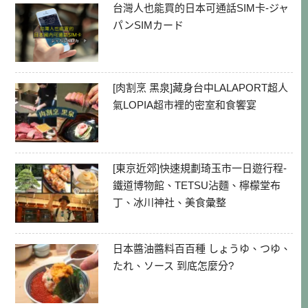
台灣人也能買的日本可通話SIM卡-ジャ
パンSIMカード
[肉割烹 黑泉]藏身台中LALAPORT超人
氣LOPIA超市裡的密室和食饗宴
[東京近郊]快速規劃琦玉市一日遊行程-
鐵道博物館、TETSU沾麵、檸檬堂布
丁、冰川神社、美食彙整
日本醬油醬料百百種 しょうゆ、つゆ、
たれ、ソース 到底怎麼分?