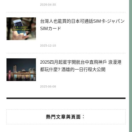
2026-04-30
台灣人也能買的日本可通話SIM卡-ジャパン
SIMカード
2025-12-10
2025四月起星宇開航台中直飛神戶 浪漫港
都玩什麼? 酒雄的一日行程大公開
2025-06-08
熱門文章與頁面︰