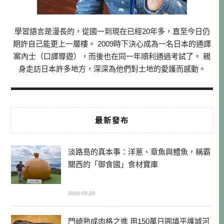
學習語言是漫長的，從國一到現在已經20年多，直至今日仍
期許自己能更上一層樓。 2009時下決心成為一名日本的通譯
案內士（口譯導遊），而後也在同一年順利通過考試了。 親
身走訪日本許多地方，深深為他們對土地的愛護而感動。
最新發布
淡路島的真本事：洋蔥、章魚與鱧魚，稱霸
關西的「御食國」食材寶庫
2026-05-20
門崎熟成肉格之進 用150萬日圓填平護城河