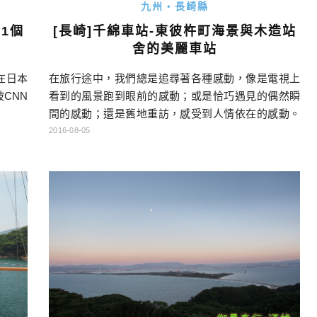
九州・長崎縣
[長崎]千綿車站-東彼杵町海景與木造站
1個
舍的美麗車站
在旅行途中，我們總是追尋著各種感動，像是電視上
在日本
看到的風景跑到眼前的感動；或是恰巧遇見的偶然瞬
CNN
間的感動；還是舊地重訪，感受到人情依在的感動。
千綿車站這個海邊小車站所帶給我的感動，實在是難
2016-08-05
以言喻的。因為我會知道這個地方，還是出於一個偶
然。 在來到此地的前一天，我再訪了佐賀縣一個我很
喜歡的文創再生基地，叫做「波佐見西の原」，本來
是一個製陶的工廠，停業之後一直閒置，現在獲得重
生，聚集著陶藝品、文具店、咖 […]…