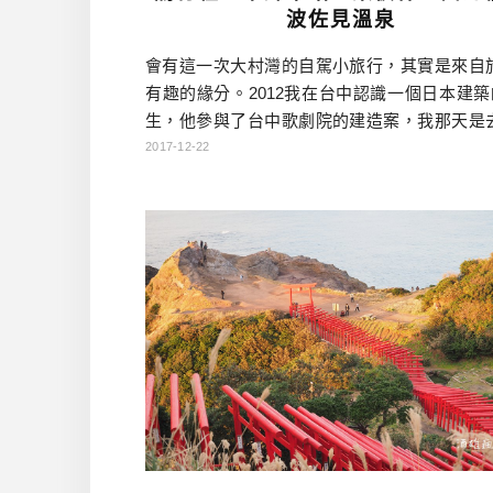
波佐見溫泉
會有這一次大村灣的自駕小旅行，其實是來自
有趣的緣分。2012我在台中認識一個日本建築
生，他參與了台中歌劇院的建造案，我那天是
場我高中同學的LIVE表演，而S先生也正巧去
2017-12-22
場只有一個日本人，所以我也自然而然跟他聊
後來他的工作結束離開台灣，回到日本自己開
過時不時有在台灣活動。今年初他介紹給我想
村灣整體行銷的N先生，他很熱情的邀請我到
看看，並想跟我聊聊有 […]…