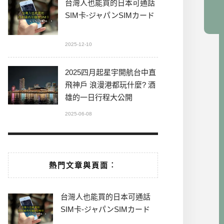
台灣人也能買的日本可通話
SIM卡-ジャパンSIMカード
2025-12-10
2025四月起星宇開航台中直
飛神戶 浪漫港都玩什麼? 酒
雄的一日行程大公開
2025-06-08
熱門文章與頁面︰
台灣人也能買的日本可通話
SIM卡-ジャパンSIMカード