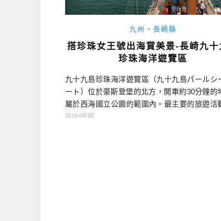
九州・長崎縣
搭珍珠女王號出海賞美景-長崎九十
珍珠海洋遊覽區
九十九島珍珠海洋遊覽區（九十九島パールシ
ート）位於豪斯登堡的北方，開車約30分鐘的
屬於西海國立公園的範圍內。最主要的旅遊活
搭乘「珍珠女王號（パールクィーン）」出海
2016-08-02
九十九島海域的許多小島，頗類似東北松島遊
感覺。 除了可以搭船之外九十九島珍珠海洋
中還有一個水族館，除了介紹西海國立公園海
態之外，還有一個特殊的體驗，就是可以挖珍
為這附近也是著 […]…