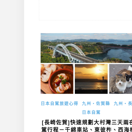
日本自駕旅遊心得
九州・佐賀縣
九州・
日本自駕
[長崎佐賀]快速規劃大村灣三天兩
駕行程－千綿車站、東彼杵、西海