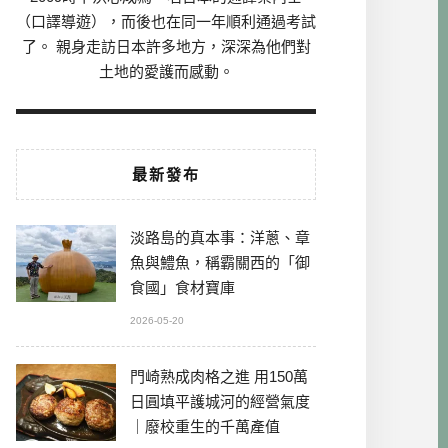
（口譯導遊），而後也在同一年順利通過考試
了。 親身走訪日本許多地方，深深為他們對
土地的愛護而感動。
最新發布
淡路島的真本事：洋蔥、章
魚與鱧魚，稱霸關西的「御
食國」食材寶庫
2026-05-20
門崎熟成肉格之進 用150萬
日圓填平護城河的經營氣度
｜廢校重生的千萬產值