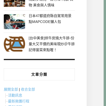
物 美食與人情味
日本47都道府縣自駕常用景
點MAPCODE懶人包
[台中美食]烘牛炭燒大牛排-份
量大又平價的美味現炒＠牛排
記得當菜來點喔！
文章分類
展開全部
|
收合全部
活動訊息
最新揪團行程