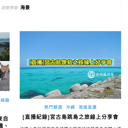
海景
遊覽標籤
長崎縣
熱門精選
沖繩
酒雄直播
[直播紀錄]宮古島跳島之旅線上分享會
夜自
橋、