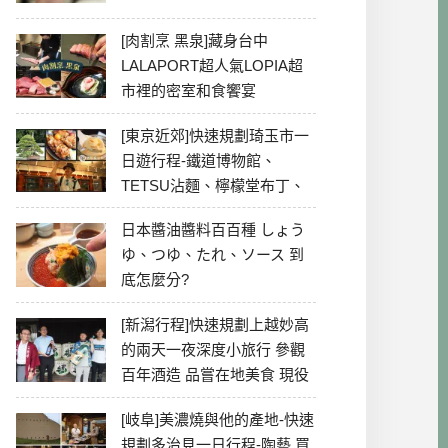
[肉割烹 黑泉]藏身台中
LALAPORT超人氣LOPIA超
市裡的密室和食饗宴
[東京近郊]快速規劃琦玉市一
日遊行程-鐵道博物館、
TETSU沾麵、檸檬堂布丁、
冰川神社、美食彙整
日本醬油醬料百百種 しょう
ゆ、つゆ、たれ、ソース 到
底怎麼分?
[新潟行程]快速規劃上越妙高
的兩天一夜深度小旅行 參觀
百年酒造 品嘗在地美食 現役
最老牌電影院
[岐阜]美濃燒與他的產地-快速
規劃多治見一日行程-陶藝 買