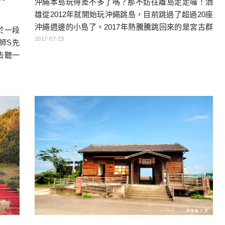
沖繩本島玩得差不多了嗎？那不妨往離島走走囉！酒
雄從2012年就開始玩沖繩跳島，目前跳過了超過20座
沖繩週邊的小島了。2017年熱騰騰跳回來的是宮古群
於一段
島，是以宮古島、下地島、池間島、來間島為主，全
2017-07-23
師S先
部都有大橋連接起來，可說是最方便跳的群島了！宮
去聽一
古島的海水顏色非常特別，自古以來就有「宮古藍」
看，全
的美稱！下次就選擇宮古島作為旅行目的地吧！ 歡迎
起來。
參考行程文章：2017沖繩宮古島熱血跳島自駕遊記-行
業，不
程總覽、必吃 […]…
推動大
大村灣