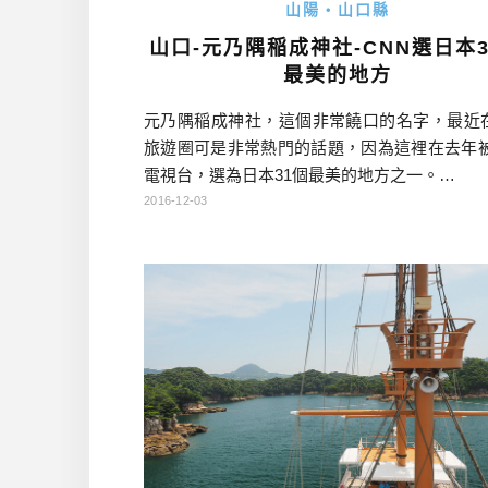
山陽・山口縣
山口-元乃隅稲成神社-CNN選日本3
最美的地方
元乃隅稲成神社，這個非常饒口的名字，最近
旅遊圈可是非常熱門的話題，因為這裡在去年被
電視台，選為日本31個最美的地方之一。…
2016-12-03