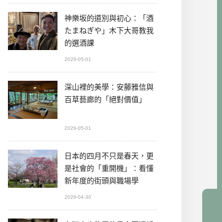
神樂坂的道別與初心：「酒
たまねぎや」木下大哥教我
的選酒課
2026-05-01
深山裡的美學：安藤雅信與
百草藝廊的「絕對價值」
2026-05-01
日本的四月不只是春天，更
是社會的「重開機」：看懂
新年度的街頭與職場學
2026-04-30