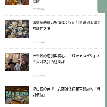
體驗
2026-05-04
爐端燒的魅力與演進：從仙台發跡到圍爐裏
的純樸之味
2026-05-03
神樂坂的道別與初心：「酒たまねぎや」木
下大哥教我的選酒課
2026-05-01
深山裡的美學：安藤雅信與百草藝廊的「絕
對價值」