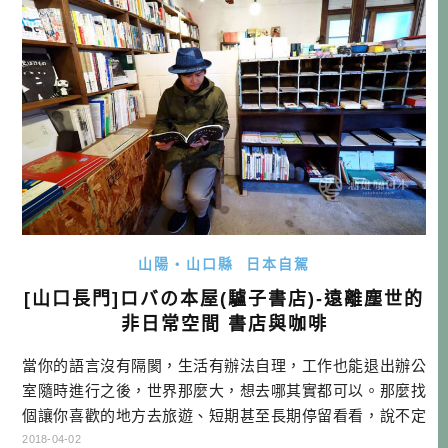
「福岡天狼院」 資訊 電話: […]…
山陽・山口縣
日本自駕
[山口長門]ロバの本屋(驢子書店)-遠離塵世的
非日常空間 書店與咖啡
當你的語言沒有隔閡，生活有辦法自理，工作也能退出辦公
室隨時進行之後，世界那麼大，想去哪其實都可以。那麼找
個讓你喜歡的地方去旅遊、短期甚至長期停留看看，說不定
也能找到人生的第二故鄉。 移居正夯，你想搬去哪生活？ 最
2018-04-02