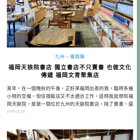
九州・福岡縣
福岡天狼院書店 獨立書店不只賣書 也做文化
傳遞 福岡文青聚集店
某年，在一個晚秋的午後，正好來福岡出差的我，臨時多幾
小時的空檔，但住宿飯店又不太適合工作，這時我就想到福
岡天狼院，是第一間位於九州的天狼院書店，除了賣書，還
有開設社團活動，跟大家印象中的書店很不一樣，記得有時
2020-11-20
間，就讓我去探探路吧。 從這個看起來古色古香的建築物走
上二樓，推開門就是福岡天狼院。位於今泉，距離警固公園
不是很遠，推薦大家可以坐公車，或散步過來。 天狼院書店