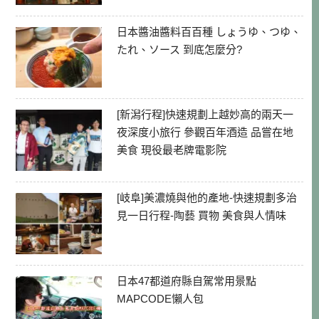
日本醬油醬料百百種 しょうゆ、つゆ、
たれ、ソース 到底怎麼分?
[新潟行程]快速規劃上越妙高的兩天一
夜深度小旅行 參觀百年酒造 品嘗在地
美食 現役最老牌電影院
[岐阜]美濃燒與他的產地-快速規劃多治
見一日行程-陶藝 買物 美食與人情味
日本47都道府縣自駕常用景點
MAPCODE懶人包