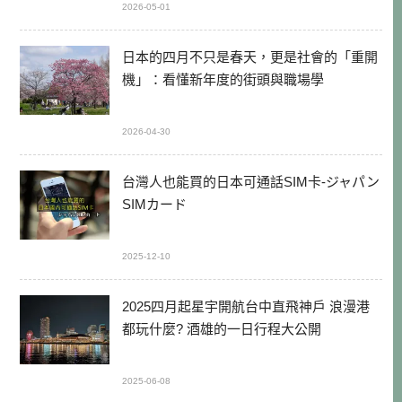
2026-05-01
日本的四月不只是春天，更是社會的「重開
機」：看懂新年度的街頭與職場學
2026-04-30
台灣人也能買的日本可通話SIM卡-ジャパン
SIMカード
2025-12-10
2025四月起星宇開航台中直飛神戶 浪漫港
都玩什麼? 酒雄的一日行程大公開
2025-06-08