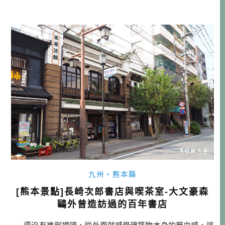
近日本正流行「移居」，不過他們倒沒有一窩蜂跨國移居，
反倒是從都會搬到鄉下的情況變多了。我去旅行的時候，最
喜歡去找些深山林內的餐館、咖啡館，發現這些經營者常常
都不是在地長大的，他們幾乎都是 […]…
九州・熊本縣
[熊本景點]長崎次郎書店與喫茶室-大文豪森
鷗外曾造訪過的百年書店