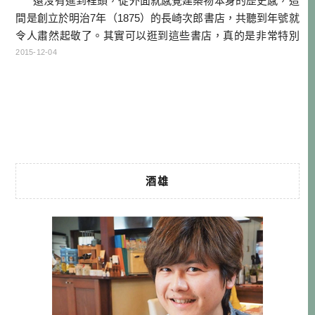
還沒有進到裡頭，從外面就感覺建築物本身的歷史感，這
間是創立於明治7年（1875）的長崎次郎書店，共聽到年號就
令人肅然起敬了。其實可以逛到這些書店，真的是非常特別
的事情。因為這間百年書店，在其活躍年代時，可是文人們
2015-12-04
聚集的地方，就連大文豪森鷗外，都曾在『小倉日記』中寫
到他曾拜訪長崎次郎書店的主人。 &nb […]…
酒雄