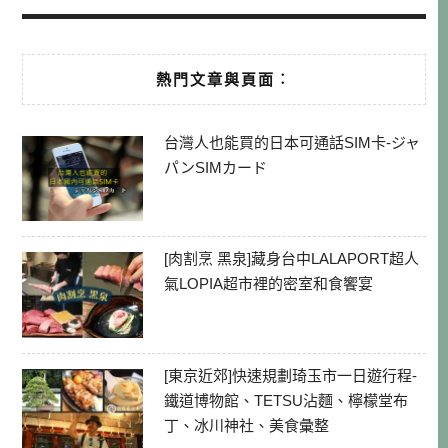
熱門文章與頁面︰
台灣人也能買的日本可通話SIM卡-ジャ
パンSIMカード
[肉割烹 黑泉]藏身台中LALAPORT超人
氣LOPIA超市裡的密室和食饗宴
[東京近郊]快速規劃琦玉市一日遊行程-
鐵道博物館、TETSU沾麵、檸檬堂布
丁、冰川神社、美食彙整