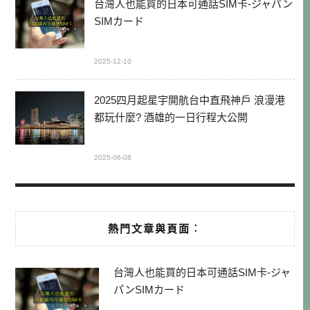
台灣人也能買的日本可通話SIM卡-ジャパン
SIMカード
2025-12-10
2025四月起星宇開航台中直飛神戶 浪漫港
都玩什麼? 酒雄的一日行程大公開
2025-06-08
熱門文章與頁面︰
台灣人也能買的日本可通話SIM卡-ジャ
パンSIMカード