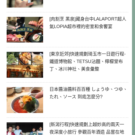
[肉割烹 黑泉]藏身台中LALAPORT超人
氣LOPIA超市裡的密室和食饗宴
[東京近郊]快速規劃琦玉市一日遊行程-
鐵道博物館、TETSU沾麵、檸檬堂布
丁、冰川神社、美食彙整
日本醬油醬料百百種 しょうゆ、つゆ、
たれ、ソース 到底怎麼分?
[新潟行程]快速規劃上越妙高的兩天一
夜深度小旅行 參觀百年酒造 品嘗在地