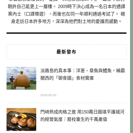
期許自己能更上一層樓。 2009時下決心成為一名日本的通譯
案內士（口譯導遊），而後也在同一年順利通過考試了。 親
身走訪日本許多地方，深深為他們對土地的愛護而感動。
最新發布
淡路島的真本事：洋蔥、章魚與鱧魚，稱霸
關西的「御食國」食材寶庫
2026-05-20
門崎熟成肉格之進 用150萬日圓填平護城河
的經營氣度｜廢校重生的千萬產值