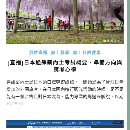
酒雄直播
線上教學
線上日語教學
[直播]日本通譯案內士考試概要、準備方向與
應考心得
通譯案內士是日本的口譯導遊證照，一開始是為了管理日漸
增加的外國旅客，在日本國內進行觀光活動的時候，是不是
能有一個合格且對日本友善、能力專業的導遊來解說，以期
能拿到正確知識的傳遞，才能期待將來的重複來訪，因而舉
2017-04-27
辦的考試認證制度。 但為什麼到現在還是有那麼多沒有執照
的導遊在日本帶團呢？就是因為這考試太難了，特別是中文
通譯案內士，每年僅100多人的速度在成長，可是相關的需求