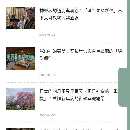
神樂坂的道別與初心：「酒たまねぎや」木
下大哥教我的選酒課
2026-05-01
深山裡的美學：安藤雅信與百草藝廊的「絕
對價值」
2026-05-01
日本的四月不只是春天，更是社會的「重開
機」：看懂新年度的街頭與職場學
2026-04-30