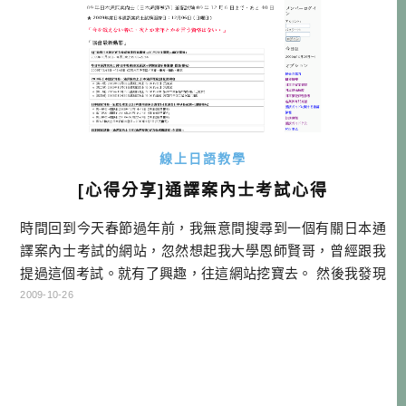
可不只啊！供需不平衡的情況持 […]…
線上日語教學
[心得分享]通譯案內士考試心得
時間回到今天春節過年前，我無意間搜尋到一個有關日本通
譯案內士考試的網站，忽然想起我大學恩師賢哥，曾經跟我
提過這個考試。就有了興趣，往這網站挖寶去。 然後我發現
此協會竟然有這個考試的育成課程，還可以試聽！當下我就
2009-10-26
決定要前往現場了解看看～然後我就MAIL過去跟老師預約了
時間。 聽完了整段課程的說明，以及試聽課程以後，我就有
了一種想法。好像來考張執照也不錯，反正我一直都教日
語，也教了五年多，又那麼愛日 […]…