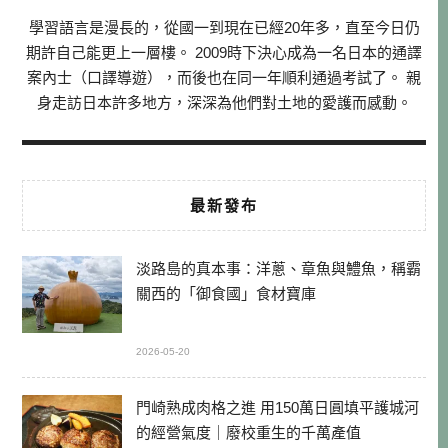
學習語言是漫長的，從國一到現在已經20年多，直至今日仍
期許自己能更上一層樓。 2009時下決心成為一名日本的通譯
案內士（口譯導遊），而後也在同一年順利通過考試了。 親
身走訪日本許多地方，深深為他們對土地的愛護而感動。
最新發布
淡路島的真本事：洋蔥、章魚與鱧魚，稱霸
關西的「御食國」食材寶庫
2026-05-20
門崎熟成肉格之進 用150萬日圓填平護城河
的經營氣度｜廢校重生的千萬產值