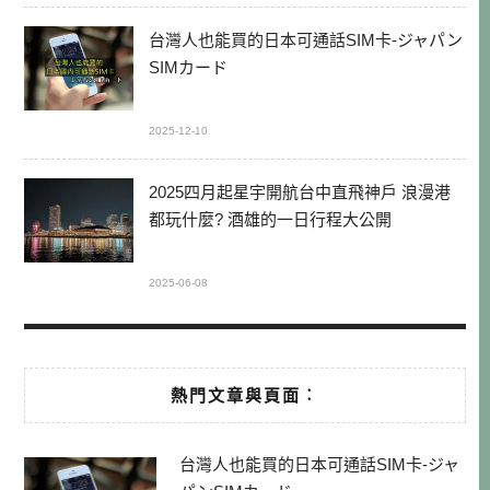
台灣人也能買的日本可通話SIM卡-ジャパン
SIMカード
2025-12-10
2025四月起星宇開航台中直飛神戶 浪漫港
都玩什麼? 酒雄的一日行程大公開
2025-06-08
熱門文章與頁面︰
台灣人也能買的日本可通話SIM卡-ジャ