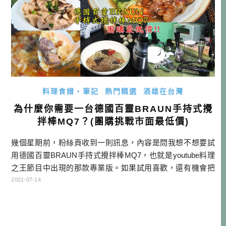
料理食譜・筆記
熱門精選
酒雄在台灣
為什麼你需要一台德國百靈BRAUN手持式攪
拌棒MQ7？(團購挑戰市面最低價)
幾個星期前，粉絲頁收到一則訊息，內容是問我想不想要試
用德國百靈BRAUN手持式攪拌棒MQ7，也就是youtube料理
之王節目中出現的那款專業版。如果試用喜歡，還有機會把
機器留在身邊。想說繼鈴木太太之後，我又接到料理相關的
2021-07-14
邀約，難掩心中興奮之情。經過一段時間的試用，今天終於
可以來跟大家分享德國百靈BRAUN手持式攪拌棒MQ7與研磨
罐，同時也要跟大家分享優惠團購訊息！ 廠商說只要我揪到2