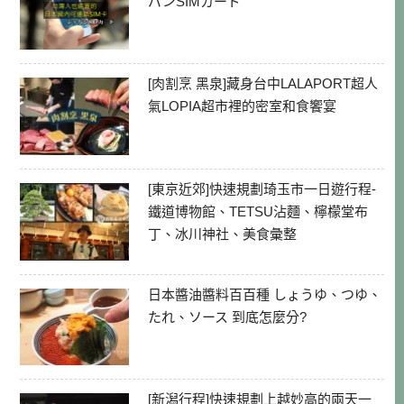
パンSIMカード
[肉割烹 黑泉]藏身台中LALAPORT超人
氣LOPIA超市裡的密室和食饗宴
[東京近郊]快速規劃琦玉市一日遊行程-
鐵道博物館、TETSU沾麵、檸檬堂布
丁、冰川神社、美食彙整
日本醬油醬料百百種 しょうゆ、つゆ、
たれ、ソース 到底怎麼分?
[新潟行程]快速規劃上越妙高的兩天一