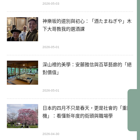
2026-05-03
神樂坂的道別與初心：「酒たまねぎや」木
下大哥教我的選酒課
2026-05-01
深山裡的美學：安藤雅信與百草藝廊的「絕
對價值」
2026-05-01
日本的四月不只是春天，更是社會的「重開
機」：看懂新年度的街頭與職場學
2026-04-30