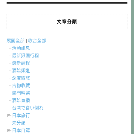
文章分類
展開全部
|
收合全部
活動訊息
最新揪團行程
最新課程
酒雄頻道
深度微旅
古物收藏
熱門精選
酒雄直播
台湾で食い倒れ
日本旅行
未分類
日本自駕