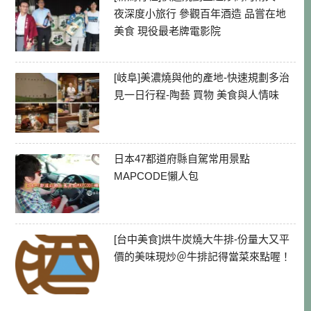
夜深度小旅行 參觀百年酒造 品嘗在地
美食 現役最老牌電影院
[岐阜]美濃燒與他的產地-快速規劃多治
見一日行程-陶藝 買物 美食與人情味
日本47都道府縣自駕常用景點
MAPCODE懶人包
[台中美食]烘牛炭燒大牛排-份量大又平
價的美味現炒＠牛排記得當菜來點喔！