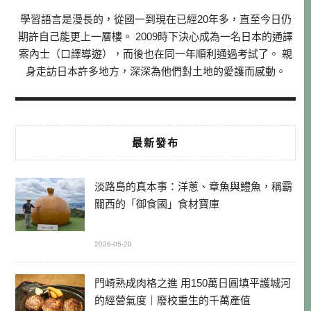
學習語言是漫長的，從國一到現在已經20年多，直至今日仍
期許自己能更上一層樓。 2009時下決心成為一名日本的通譯
案內士（口譯導遊），而後也在同一年順利通過考試了。 親
身走訪日本許多地方，深深為他們對土地的愛護而感動。
最新發布
淡路島的真本事：洋蔥、章魚與鱧魚，稱霸
關西的「御食國」食材寶庫
2026-05-20
門崎熟成肉格之進 用150萬日圓填平護城河
的經營氣度｜廢校重生的千萬產值