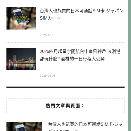
台灣人也能買的日本可通話SIM卡-ジャパン
SIMカード
2025-12-10
2025四月起星宇開航台中直飛神戶 浪漫港
都玩什麼? 酒雄的一日行程大公開
2025-06-08
熱門文章與頁面︰
台灣人也能買的日本可通話SIM卡-ジャ