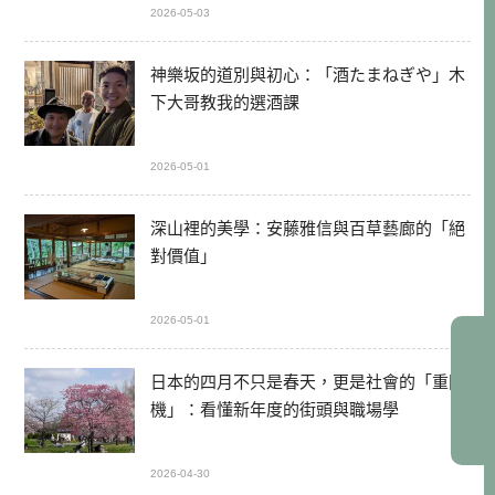
2026-05-03
神樂坂的道別與初心：「酒たまねぎや」木
下大哥教我的選酒課
2026-05-01
深山裡的美學：安藤雅信與百草藝廊的「絕
對價值」
2026-05-01
日本的四月不只是春天，更是社會的「重開
機」：看懂新年度的街頭與職場學
2026-04-30