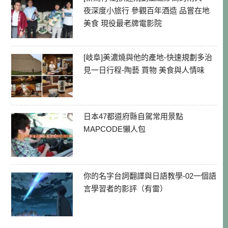
夜深度小旅行 參觀百年酒造 品嘗在地
美食 現役最老牌電影院
[岐阜]美濃燒與他的產地-快速規劃多治
見一日行程-陶藝 買物 美食與人情味
日本47都道府縣自駕常用景點
MAPCODE懶人包
你的名字台詞翻譯與日語教學-02一個語
言學習者的影評（有雷）