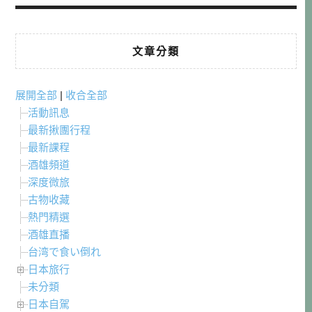
文章分類
展開全部
|
收合全部
活動訊息
最新揪團行程
最新課程
酒雄頻道
深度微旅
古物收藏
熱門精選
酒雄直播
台湾で食い倒れ
日本旅行
未分類
日本自駕