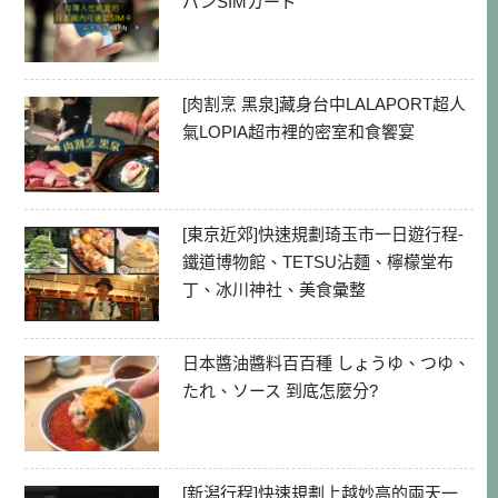
パンSIMカード
[肉割烹 黑泉]藏身台中LALAPORT超人
氣LOPIA超市裡的密室和食饗宴
[東京近郊]快速規劃琦玉市一日遊行程-
鐵道博物館、TETSU沾麵、檸檬堂布
丁、冰川神社、美食彙整
日本醬油醬料百百種 しょうゆ、つゆ、
たれ、ソース 到底怎麼分?
[新潟行程]快速規劃上越妙高的兩天一