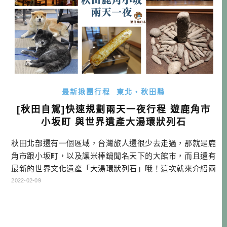
最新揪團行程
東北・秋田縣
[秋田自駕]快速規劃兩天一夜行程 遊鹿角市
小坂町 與世界遺產大湯環狀列石
秋田北部還有一個區域，台灣旅人還很少去走過，那就是鹿
角市跟小坂町，以及讓米棒鍋聞名天下的大館市，而且還有
最新的世界文化遺產「大湯環狀列石」哦！這次就來介紹兩
天一夜的自駕行程，直接幫大家規劃起來！如果沒什麼想
2022-02-09
法，直接照著玩就OK了！就看我的文章分享吧！ 鹿角小坂大
館推薦行程 D1 (旅程可從八幡平延伸) → 鹿角道之驛 ANTLE
R（道の駅かづの あんとらあ） → 燒肉幸樂 花輪本店 (ホル