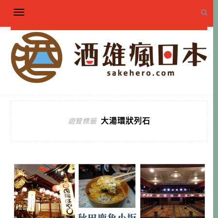
大湯環狀列石
遊覽標籤