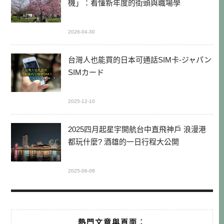
機」：看懂新年度的街頭與職場學
2026-04-30
台灣人也能買的日本可通話SIM卡-ジャパン
SIMカード
2025-12-10
2025四月起星宇開航台中直飛神戶 浪漫港
都玩什麼? 酒雄的一日行程大公開
2025-06-08
熱門文章與頁面︰