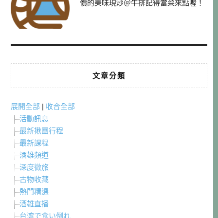
價的美味現炒＠牛排記得當菜來點喔！
文章分類
展開全部
|
收合全部
活動訊息
最新揪團行程
最新課程
酒雄頻道
深度微旅
古物收藏
熱門精選
酒雄直播
台湾で食い倒れ