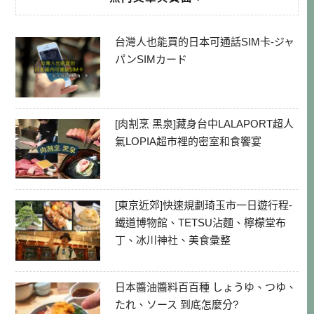
台灣人也能買的日本可通話SIM卡-ジャ
パンSIMカード
[肉割烹 黑泉]藏身台中LALAPORT超人
氣LOPIA超市裡的密室和食饗宴
[東京近郊]快速規劃琦玉市一日遊行程-
鐵道博物館、TETSU沾麵、檸檬堂布
丁、冰川神社、美食彙整
日本醬油醬料百百種 しょうゆ、つゆ、
たれ、ソース 到底怎麼分?