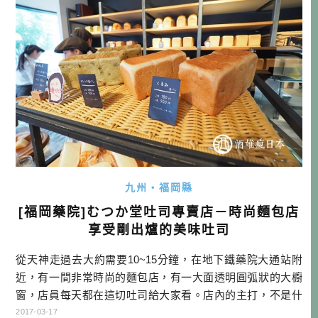
堂 アミュプラザ博多店 […]…
九州・福岡縣
[福岡藥院]むつか堂吐司專賣店－時尚麵包店
享受剛出爐的美味吐司
從天神走過去大約需要10~15分鐘，在地下鐵藥院大通站附
近，有一間非常時尚的麵包店，有一大面透明圓弧狀的大櫥
窗，店員每天都在這切吐司給大家看。店內的主打，不是什
麼新奇絢麗的麵包，而是最簡單的白吐司！…
2017-03-17