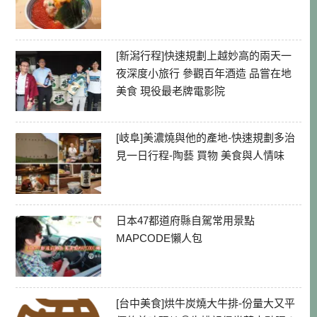
[新潟行程]快速規劃上越妙高的兩天一
夜深度小旅行 參觀百年酒造 品嘗在地
美食 現役最老牌電影院
[岐阜]美濃燒與他的產地-快速規劃多治
見一日行程-陶藝 買物 美食與人情味
日本47都道府縣自駕常用景點
MAPCODE懶人包
[台中美食]烘牛炭燒大牛排-份量大又平