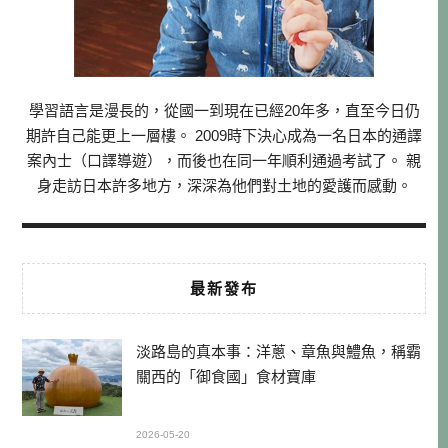
學習語言是漫長的，從國一到現在已經20年多，直至今日仍
期許自己能更上一層樓。 2009時下決心成為一名日本的通譯
案內士（口譯導遊），而後也在同一年順利通過考試了。 親
身走訪日本許多地方，深深為他們對土地的愛護而感動。
最新發布
淡路島的真本事：洋蔥、章魚與鱧魚，稱霸
關西的「御食國」食材寶庫
2026-05-20