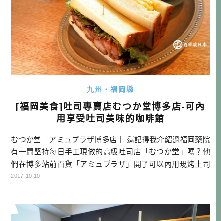
九州・福岡縣
[福岡美食]吐司專賣店むつか堂博多店-可內
用享受吐司美味的咖啡館
むつか堂 アミュプラザ博多店｜ 還記得我介紹過福岡藥院
有一間堅持每日手工現做的高級吐司店「むつか堂」嗎？他
們在博多站前百貨「アミュプラザ」開了可以內用現烤土司
的咖啡店，如果你是麵包控，旅行途中有經過博多車站的
2017-10-10
話，不妨來吃個早餐或下午茶哦！ 位於博多站前百貨アミュ
プラザ的五樓，アミュプラザ就是有東急hands百貨的那間，
是靠近博多口這邊的。 むつか堂博多站店資訊 店名：むつか