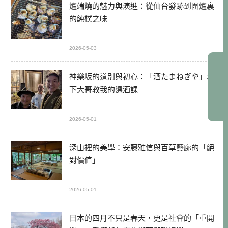
爐端燒的魅力與演進：從仙台發跡到圍爐裏
的純樸之味
2026-05-03
神樂坂的道別與初心：「酒たまねぎや」木
下大哥教我的選酒課
2026-05-01
深山裡的美學：安藤雅信與百草藝廊的「絕
對價值」
2026-05-01
日本的四月不只是春天，更是社會的「重開