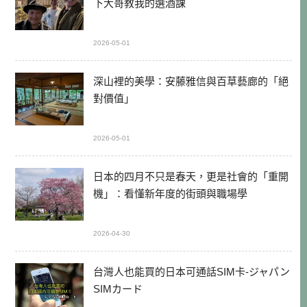
下大哥教我的選酒課
2026-05-01
深山裡的美學：安藤雅信與百草藝廊的「絕
對價值」
2026-05-01
日本的四月不只是春天，更是社會的「重開
機」：看懂新年度的街頭與職場學
2026-04-30
台灣人也能買的日本可通話SIM卡-ジャパン
SIMカード