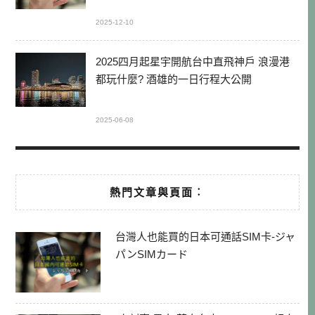
2025-12-10
2025四月起星宇開航台中直飛神戶 浪漫港
都玩什麼? 酒雄的一日行程大公開
2025-06-08
熱門文章與頁面︰
台灣人也能買的日本可通話SIM卡-ジャ
パンSIMカード