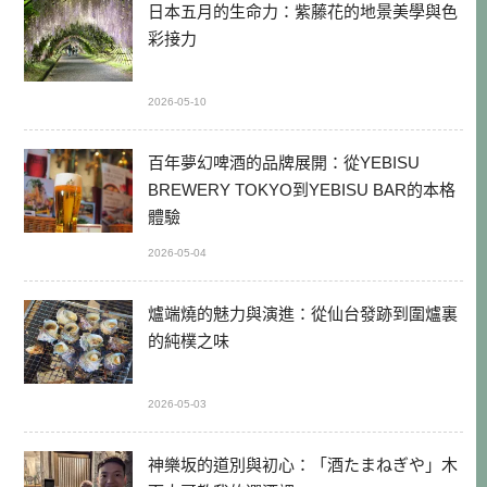
日本五月的生命力：紫藤花的地景美學與色
彩接力
2026-05-10
百年夢幻啤酒的品牌展開：從YEBISU
BREWERY TOKYO到YEBISU BAR的本格
體驗
2026-05-04
爐端燒的魅力與演進：從仙台發跡到圍爐裏
的純樸之味
2026-05-03
神樂坂的道別與初心：「酒たまねぎや」木