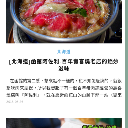
北海道
[北海道]函館阿佐利-百年壽喜燒老店的絕妙
滋味
在函館的第二餐，想來點不一樣的，也不知怎麼搞的，就很
想吃肉來慶祝，所以我想起了有一個百年老肉鋪經營的壽喜
燒店叫『阿佐利』，就在靠近函館山的山腳下那一站（寶來
町），馬上打電話過去問問看，雖沒預約還是順利進店了。
2013-08-26
會記得這一間，是因為以前在旅遊書上有看到過，白天這
間百年老店，有賣牛肉炸可樂餅，因為是肉鋪自己經營，以
用料實在而聞名。今 […]…