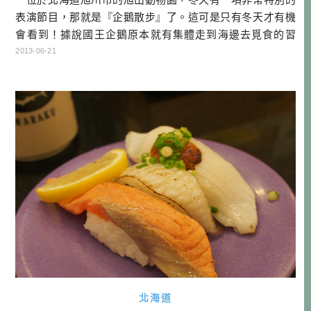
表演節目，那就是『企鵝散步』了。這可是只有冬天才有機
會看到！據說國王企鵝原本就有集體走到海邊去覓食的習
性，園方就想到活用這一點，讓他們在冬天的時候出來走
2013-06-21
路，順便減少企鵝們冬天沒什麼運動所囤積的脂肪，簡單講
就是減肥啦！ 雖然我自己原本沒有多熱愛企鵝，不過看
到他們緩緩的往前進，那種有點滑稽，又很 […]…
北海道