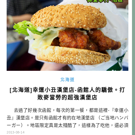
北海道
[北海道]幸運小丑漢堡店-函館人的驕傲。打
敗麥當勞的超強漢堡店
去過了好幾次函館，每次的第一餐，都是這裡-『幸運小
丑』漢堡店。是只有函館才有的在地漢堡店 （ご当地ハンバ
ーガー）。地區限定真是太殘酷了，這樣為了吃他，還必須
特地飛到函館才行耶～！ 還記得第一次吃到幸運小丑的時
2013-08-14