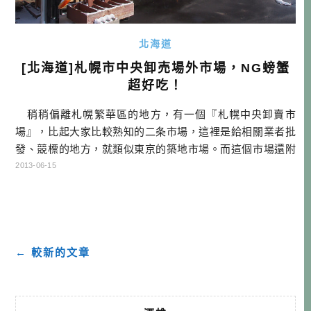
北海道
[北海道]札幌市中央卸売場外市場，NG螃蟹
超好吃！
稍稍偏離札幌繁華區的地方，有一個『札幌中央卸賣市
場』，比起大家比較熟知的二条市場，這裡是給相關業者批
發、競標的地方，就類似東京的築地市場。而這個市場還附
設一個『場外市場』，聚集有60個店家，以販售卸賣市場標
2013-06-15
到漁獲的飲食店、零售店為主。 點我查詢日本札幌訂房優惠
在這裡可以購買到便宜的當日漁獲，不管是各種活螃蟹、
海膽、干貝，都能買到很不錯的商品，不過價錢部分能不能
算便宜，就要看各位的日文交涉能 […]…
← 較新的文章