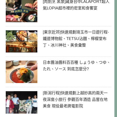
[肉割烹 黑泉]藏身台中LALAPORT超人
氣LOPIA超市裡的密室和食饗宴
[東京近郊]快速規劃琦玉市一日遊行程-
鐵道博物館、TETSU沾麵、檸檬堂布
丁、冰川神社、美食彙整
日本醬油醬料百百種 しょうゆ、つゆ、
たれ、ソース 到底怎麼分?
[新潟行程]快速規劃上越妙高的兩天一
夜深度小旅行 參觀百年酒造 品嘗在地
美食 現役最老牌電影院