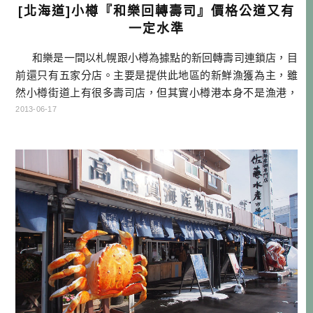
[北海道]小樽『和樂回轉壽司』價格公道又有
一定水準
和樂是一間以札幌跟小樽為據點的新回轉壽司連鎖店，目
前還只有五家分店。主要是提供此地區的新鮮漁獲為主，雖
然小樽街道上有很多壽司店，但其實小樽港本身不是漁港，
漁獲都是要從小樽市的其他漁港運送過來。因此小樽的壽司
2013-06-17
跟漁港直接販售相比，通常是比較貴的。 而和樂提供了中
等以上的漁獲，以及中間合理的價格，寬廣明亮的店面，對
於外來客來說還蠻有吸引力的，我們去的不是正餐時間，所
以回 […]…