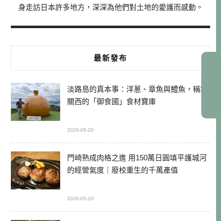
身走訪日本許多地方，深深為他們對土地的愛護而感動。
最新發布
淡路島的真本事：洋蔥、章魚與鱧魚，稱霸
關西的「御食國」食材寶庫
2026-05-20
門崎熟成肉格之進 用150萬日圓填平護城河
的經營氣度｜廢校重生的千萬產值
2026-05-20