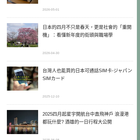
2026-05-01
日本的四月不只是春天，更是社會的「重開
機」：看懂新年度的街頭與職場學
2026-04-30
台灣人也能買的日本可通話SIM卡-ジャパン
SIMカード
2025-12-10
2025四月起星宇開航台中直飛神戶 浪漫港
都玩什麼? 酒雄的一日行程大公開
2025-06-08