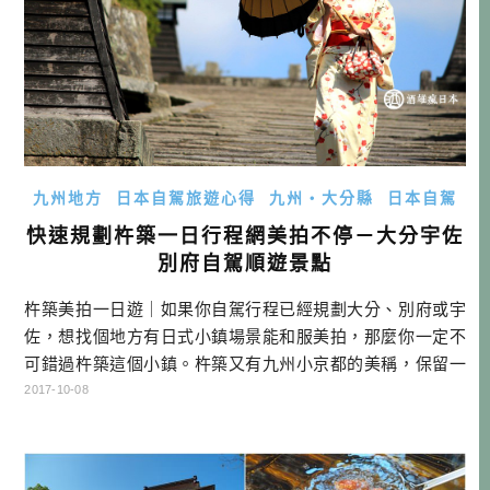
九州地方
日本自駕旅遊心得
九州・大分縣
日本自駕
快速規劃杵築一日行程網美拍不停－大分宇佐
別府自駕順遊景點
杵築美拍一日遊｜如果你自駕行程已經規劃大分、別府或宇
佐，想找個地方有日式小鎮場景能和服美拍，那麼你一定不
可錯過杵築這個小鎮。杵築又有九州小京都的美稱，保留一
區很美的日式木造房子，然後拍得差不多了，就來吃吃當地
2017-10-08
海灣的碳烤海鮮。是不是很棒的行程呢？ 參考行程 和楽庵 和
服出租→城下町散策→酢屋の坂→大原邸→魚市魚座→前往
下個行程 杵築城下町有唯一一間和服店，可以換穿和服，然