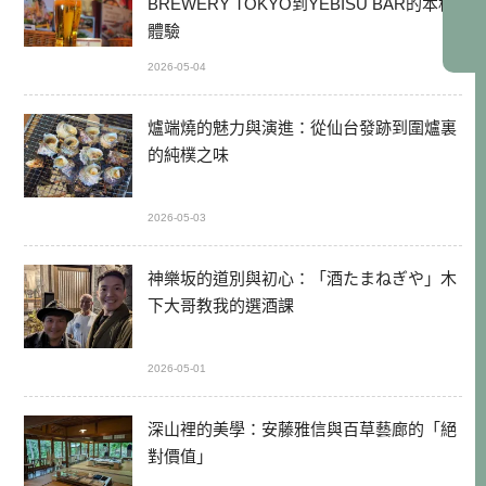
BREWERY TOKYO到YEBISU BAR的本格
體驗
2026-05-04
爐端燒的魅力與演進：從仙台發跡到圍爐裏
的純樸之味
2026-05-03
神樂坂的道別與初心：「酒たまねぎや」木
下大哥教我的選酒課
2026-05-01
深山裡的美學：安藤雅信與百草藝廊的「絕
對價值」