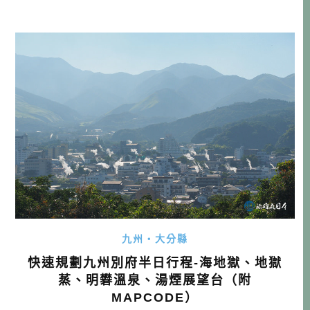
宇佐吧！ 宇佐一日行程 宇佐車站→租車→宇佐神宮→唐揚太
閤→鳥居橋→安心院葡萄酒工房(午餐)→地獄極樂→アフリカ
ンサファリ→仙人田茶屋(晚餐)→十文字原展望台→往別府繼
續旅程 宇佐一日行程 […]…
九州・大分縣
快速規劃九州別府半日行程-海地獄、地獄
蒸、明礬溫泉、湯煙展望台（附
MAPCODE）