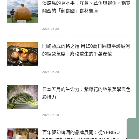
淡路島的真本事：洋蔥、章魚與鱧魚，稱霸
關西的「御食國」食材寶庫
2026-05-20
門崎熟成肉格之進 用150萬日圓填平護城河
的經營氣度｜廢校重生的千萬產值
2026-05-20
日本五月的生命力：紫藤花的地景美學與色
彩接力
2026-05-10
百年夢幻啤酒的品牌展開：從YEBISU