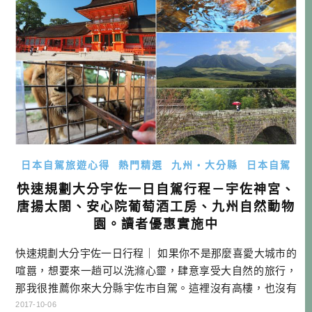
後在老街上閒晃拍照，目前可 […]…
日本自駕旅遊心得
熱門精選
九州・大分縣
日本自駕
快速規劃大分宇佐一日自駕行程－宇佐神宮、
唐揚太閤、安心院葡萄酒工房、九州自然動物
園。讀者優惠實施中
快速規劃大分宇佐一日行程｜ 如果你不是那麼喜愛大城市的
喧囂，想要來一趟可以洗滌心靈，肆意享受大自然的旅行，
那我很推薦你來大分縣宇佐市自駕。這裡沒有高樓，也沒有
便利的捷運，有的是滿滿田園閑靜。就跟著我的腳步一起玩
2017-10-06