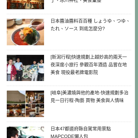
丁、冰川神社、美食彙整
日本醬油醬料百百種 しょうゆ、つゆ、
たれ、ソース 到底怎麼分?
[新潟行程]快速規劃上越妙高的兩天一
夜深度小旅行 參觀百年酒造 品嘗在地
美食 現役最老牌電影院
[岐阜]美濃燒與他的產地-快速規劃多治
見一日行程-陶藝 買物 美食與人情味
日本47都道府縣自駕常用景點
MAPCODE懶人包