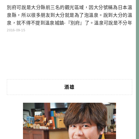
別府可說是大分縣前三名的觀光區域，因大分號稱為日本溫
泉縣，所以很多朋友到大分就是為了泡溫泉。說到大分的溫
泉，就不得不提到溫泉城鎮-『別府』了。溫泉可說是不分年
齡層的觀光資源，不只是長輩愛泡溫泉，年輕朋友也很多人
2016-09-15
能感受到溫泉的魅力，別府溫泉的湧出量每分鐘達83000公
升，真的是想泡都泡不完！ 本文提供半天時間在別府的行程
範例，早上你可能在湯布院或大分市，中午來到別府地區的
情況！ 點我查詢日本別府訂 […]…
酒雄