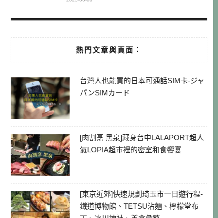
熱門文章與頁面︰
台灣人也能買的日本可通話SIM卡-ジャ
パンSIMカード
[肉割烹 黑泉]藏身台中LALAPORT超人
氣LOPIA超市裡的密室和食饗宴
[東京近郊]快速規劃琦玉市一日遊行程-
鐵道博物館、TETSU沾麵、檸檬堂布