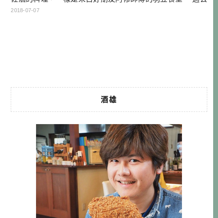
活動紀錄： [活動紀錄]酒雄清酒趴第一回 in 羽笠食堂 -認識日
2018-07-07
本酒爽薰熟醇四大類別 自從考取了唎酒師執照之後，酒雄每
個月都會舉辦一次清酒趴，目的有二，一個是想培養自己長
期品飲的能力，可以養成習慣，一喝就知道可以搭配什麼料
理。二是為了培養 […]…
酒雄