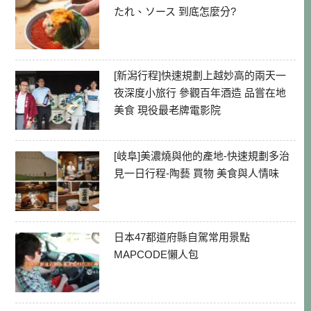
たれ、ソース 到底怎麼分?
[新潟行程]快速規劃上越妙高的兩天一
夜深度小旅行 參觀百年酒造 品嘗在地
美食 現役最老牌電影院
[岐阜]美濃燒與他的產地-快速規劃多治
見一日行程-陶藝 買物 美食與人情味
日本47都道府縣自駕常用景點
MAPCODE懶人包