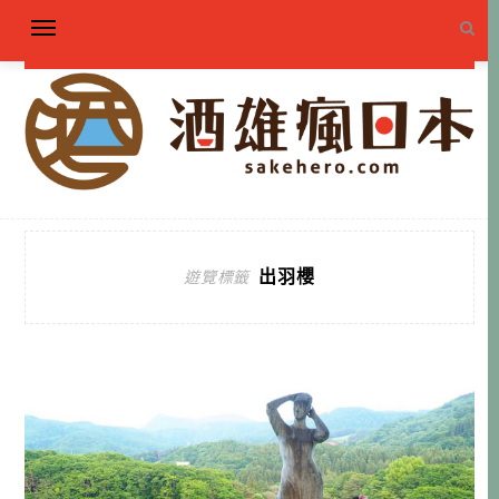
出羽櫻
遊覽標籤