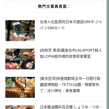
熱門文章與頁面︰
台灣人也能買的日本可通話SIM卡-ジャ
パンSIMカード
[肉割烹 黑泉]藏身台中LALAPORT超人
氣LOPIA超市裡的密室和食饗宴
[東京近郊]快速規劃琦玉市一日遊行程-
鐵道博物館、TETSU沾麵、檸檬堂布
丁、冰川神社、美食彙整
日本醬油醬料百百種 しょうゆ、つゆ、