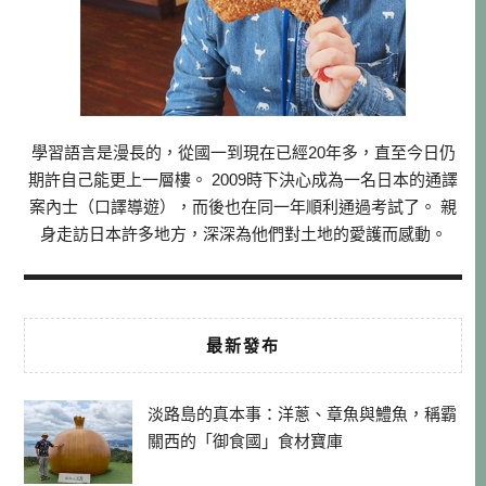
學習語言是漫長的，從國一到現在已經20年多，直至今日仍
期許自己能更上一層樓。 2009時下決心成為一名日本的通譯
案內士（口譯導遊），而後也在同一年順利通過考試了。 親
身走訪日本許多地方，深深為他們對土地的愛護而感動。
最新發布
淡路島的真本事：洋蔥、章魚與鱧魚，稱霸
關西的「御食國」食材寶庫