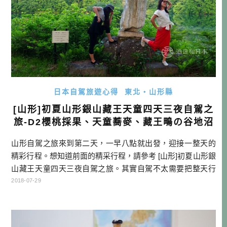
日本自駕旅遊心得
東北・山形縣
[山形]初夏山形銀山藏王天童四天三夜自駕之
旅-D2櫻桃採果、天童蕎麥、藏王鴫の谷地沼
山形自駕之旅來到第二天，一早八點就出發，迎接一整天的
精彩行程。想知道前面的精采行程，請參考 [山形]初夏山形銀
山藏王天童四天三夜自駕之旅。其實自駕不太需要把整天行
程塞滿滿，因為旅行中的緣分，自然就會引導我們去最美的
2018-07-29
地方！ 仙台班機資訊 這次行程使用長榮班機 ，長榮目前每週
飛四天，飛行時間可能變動，請參閱官網時刻表 去程: BR11
8 台北→仙台 10:05~14:35 (每週三、六) BR1 […]…