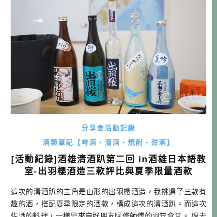
分享會活動記錄
酒類筆記【啤酒・清酒・焼酎・甜酒】
[活動紀錄]酒雄清酒趴第二回 in酒雄日本語教
室-出羽櫻酒造三款評比與夏季限量酒款
這次的清酒趴的主角是山形的出羽櫻酒造，我挑選了三款有
趣的酒，搭配夏季限定的酒款，構成這次的清酒趴。而這次
佐酒的料理，一樣是來自好朋友阿修師傅的羽笠食堂。 過去