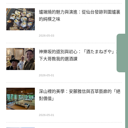
爐端燒的魅力與演進：從仙台發跡到圍爐裏
的純樸之味
2026-05-03
神樂坂的道別與初心：「酒たまねぎや」木
下大哥教我的選酒課
2026-05-01
深山裡的美學：安藤雅信與百草藝廊的「絕
對價值」
2026-05-01