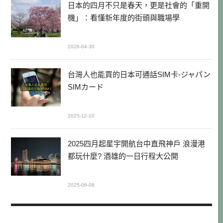
日本的四月不只是春天，更是社會的「重開
機」：看懂新年度的街頭與職場學
2026-04-30
台灣人也能買的日本可通話SIM卡-ジャパン
SIMカード
2025-12-10
2025四月起星宇開航台中直飛神戶 浪漫港
都玩什麼? 酒雄的一日行程大公開
2025-06-08