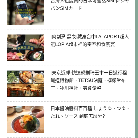
台灣人也能買的日本可通話SIM卡-ジャ
パンSIMカード
[肉割烹 黑泉]藏身台中LALAPORT超人
氣LOPIA超市裡的密室和食饗宴
[東京近郊]快速規劃琦玉市一日遊行程-
鐵道博物館、TETSU沾麵、檸檬堂布
丁、冰川神社、美食彙整
日本醬油醬料百百種 しょうゆ、つゆ、
たれ、ソース 到底怎麼分?