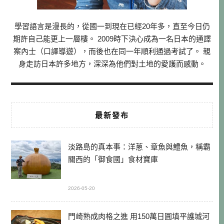
學習語言是漫長的，從國一到現在已經20年多，直至今日仍
期許自己能更上一層樓。 2009時下決心成為一名日本的通譯
案內士（口譯導遊），而後也在同一年順利通過考試了。 親
身走訪日本許多地方，深深為他們對土地的愛護而感動。
最新發布
淡路島的真本事：洋蔥、章魚與鱧魚，稱霸
關西的「御食國」食材寶庫
2026-05-20
門崎熟成肉格之進 用150萬日圓填平護城河