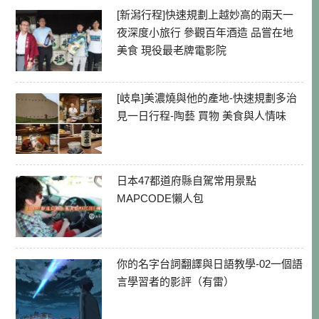
[新潟行程]快速規劃上越妙高的兩天一
夜深度小旅行 參觀百年酒造 品嘗在地
美食 現役最老牌電影院
[岐阜]美濃燒與他的產地-快速規劃多治
見一日行程-陶藝 買物 美食與人情味
日本47都道府縣自駕常用景點
MAPCODE懶人包
你的名字台詞翻譯與日語教學-02一個語
言學習者的影評（有雷）