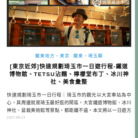
關東地方・東京
關東・埼玉縣
[東京近郊]快速規劃琦玉市一日遊行程-鐵道
博物館、TETSU沾麵、檸檬堂布丁、冰川神
社、美食彙整
快速規劃琦玉市一日行程｜琦玉市的觀光以大宮車站為中
心，其周邊就是琦玉最好逛的鬧區，大宮鐵道博物館、冰川
神社、盆栽美術館等景點，都距離不遠。本文將以一日遊方
式，介紹琦玉市的景點及美食，請務必看看哦！ 琦玉市是琦
2017-09-13
玉縣的縣政府所在地，距離東京都心部約在20~35km之間，
是東京都會圈其中一個臥城（衛星城市），每天早上都有很