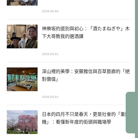
2026-05-03
神樂坂的道別與初心：「酒たまねぎや」木
下大哥教我的選酒課
2026-05-01
深山裡的美學：安藤雅信與百草藝廊的「絕
對價值」
2026-05-01
日本的四月不只是春天，更是社會的「重開
機」：看懂新年度的街頭與職場學