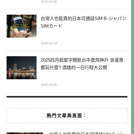
2026-04-30
台灣人也能買的日本可通話SIM卡-ジャパン
SIMカード
2025-12-10
2025四月起星宇開航台中直飛神戶 浪漫港
都玩什麼? 酒雄的一日行程大公開
2025-06-08
熱門文章與頁面︰