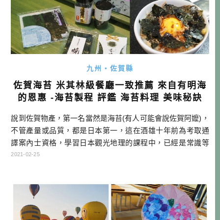
九州・佐賀縣
佐賀海苔 米其林級餐廳一致推薦 來自有明海
的恩惠 -海苔製程 評鑑 海苔料理 美味秘訣
說到佐賀物產，第一名當然是海苔(有人可能會說佐賀阿嬤)，
不管產量或品質，都是日本第一，這在酒雄十年前為考取通
譯案內士資格，學習日本觀光地理的課程中，已經是常識等
級。不過鮮少擔任主角的海苔，大家應該比較沒機會比較品
2021-02-25
質、產地的差異，因此這次佐賀市與酒雄合作，使用線上採
訪方式，將帶大家剖析佐賀海苔美味秘密。 透過本文大家可
以好好認識海苔，未來在台灣吃日料或壽司時，能跟師傅多
聊上幾句。等到疫情過去，國境 […]…