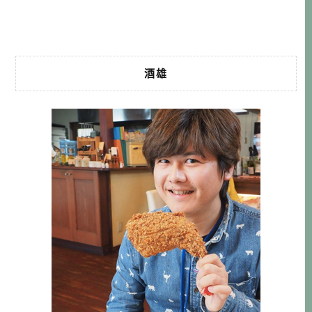
いちげん 台灣虎 […]…
酒雄