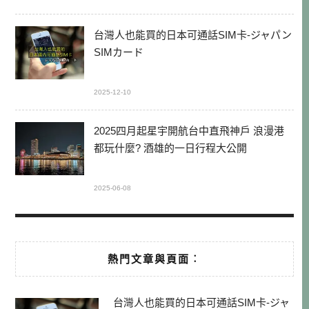
台灣人也能買的日本可通話SIM卡-ジャパン
SIMカード
2025-12-10
2025四月起星宇開航台中直飛神戶 浪漫港
都玩什麼? 酒雄的一日行程大公開
2025-06-08
熱門文章與頁面︰
台灣人也能買的日本可通話SIM卡-ジャ