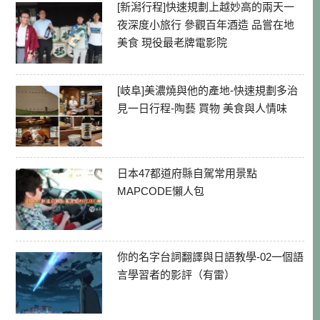
[新潟行程]快速規劃上越妙高的兩天一
夜深度小旅行 參觀百年酒造 品嘗在地
美食 現役最老牌電影院
[岐阜]美濃燒與他的產地-快速規劃多治
見一日行程-陶藝 買物 美食與人情味
日本47都道府縣自駕常用景點
MAPCODE懶人包
你的名字台詞翻譯與日語教學-02一個語
言學習者的影評（有雷）