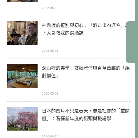
2026-05-03
神樂坂的道別與初心：「酒たまねぎや」木
下大哥教我的選酒課
2026-05-01
深山裡的美學：安藤雅信與百草藝廊的「絕
對價值」
2026-05-01
日本的四月不只是春天，更是社會的「重開
機」：看懂新年度的街頭與職場學
2026-04-30