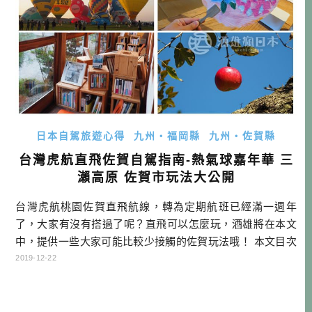
日本自駕旅遊心得
九州・福岡縣
九州・佐賀縣
台灣虎航直飛佐賀自駕指南-熱氣球嘉年華 三
瀨高原 佐賀市玩法大公開
台灣虎航桃園佐賀直飛航線，轉為定期航班已經滿一週年
了，大家有沒有搭過了呢？直飛可以怎麼玩，酒雄將在本文
中，提供一些大家可能比較少接觸的佐賀玩法哦！ 本文目次
台灣虎航佐賀直飛 熱氣球嘉年華 一年一度的國際盛會 佐賀
2019-12-22
市就是熱氣球城市 住宿在圖書館－後花園古湯溫泉 三瀨高原
－騎單車親近大自然 名尾和紙－超越傳統的職人手藝 佐賀必
吃－有明海孕育的美味 佐賀機場週邊玩什麼？ 佐賀第一拉麵