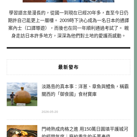
學習語言是漫長的，從國一到現在已經20年多，直至今日仍
期許自己能更上一層樓。 2009時下決心成為一名日本的通譯
案內士（口譯導遊），而後也在同一年順利通過考試了。 親
身走訪日本許多地方，深深為他們對土地的愛護而感動。
最新發布
淡路島的真本事：洋蔥、章魚與鱧魚，稱霸
關西的「御食國」食材寶庫
2026-05-20
門崎熟成肉格之進 用150萬日圓填平護城河
的經營氣度｜廢校重生的千萬產值