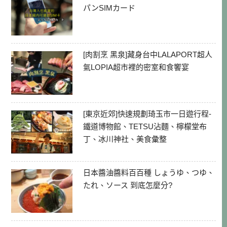
パンSIMカード
[肉割烹 黑泉]藏身台中LALAPORT超人
氣LOPIA超市裡的密室和食饗宴
[東京近郊]快速規劃琦玉市一日遊行程-
鐵道博物館、TETSU沾麵、檸檬堂布
丁、冰川神社、美食彙整
日本醬油醬料百百種 しょうゆ、つゆ、
たれ、ソース 到底怎麼分?