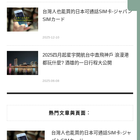
台灣人也能買的日本可通話SIM卡-ジャパン
SIMカード
2025-12-10
2025四月起星宇開航台中直飛神戶 浪漫港
都玩什麼? 酒雄的一日行程大公開
2025-06-08
熱門文章與頁面︰
台灣人也能買的日本可通話SIM卡-ジャ