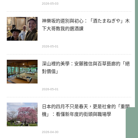
2026-05-03
神樂坂的道別與初心：「酒たまねぎや」木
下大哥教我的選酒課
2026-05-01
深山裡的美學：安藤雅信與百草藝廊的「絕
對價值」
2026-05-01
日本的四月不只是春天，更是社會的「重開
機」：看懂新年度的街頭與職場學
2026-04-30