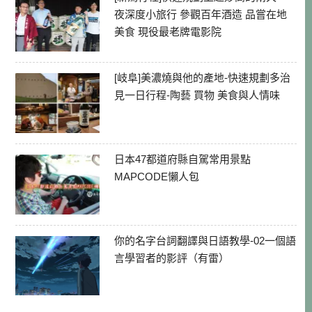
夜深度小旅行 參觀百年酒造 品嘗在地
美食 現役最老牌電影院
[岐阜]美濃燒與他的產地-快速規劃多治
見一日行程-陶藝 買物 美食與人情味
日本47都道府縣自駕常用景點
MAPCODE懶人包
你的名字台詞翻譯與日語教學-02一個語
言學習者的影評（有雷）