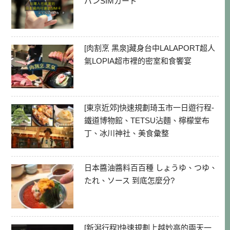
パンSIMカード
[肉割烹 黑泉]藏身台中LALAPORT超人
氣LOPIA超市裡的密室和食饗宴
[東京近郊]快速規劃琦玉市一日遊行程-
鐵道博物館、TETSU沾麵、檸檬堂布
丁、冰川神社、美食彙整
日本醬油醬料百百種 しょうゆ、つゆ、
たれ、ソース 到底怎麼分?
[新潟行程]快速規劃上越妙高的兩天一