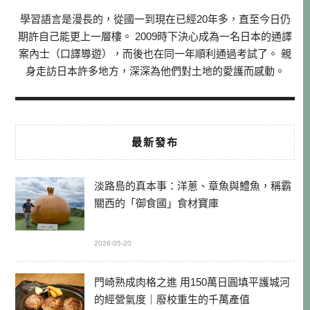
學習語言是漫長的，從國一到現在已經20年多，直至今日仍
期許自己能更上一層樓。 2009時下決心成為一名日本的通譯
案內士（口譯導遊），而後也在同一年順利通過考試了。 親
身走訪日本許多地方，深深為他們對土地的愛護而感動。
最新發布
淡路島的真本事：洋蔥、章魚與鱧魚，稱霸
關西的「御食國」食材寶庫
2026-05-20
門崎熟成肉格之進 用150萬日圓填平護城河
的經營氣度｜廢校重生的千萬產值