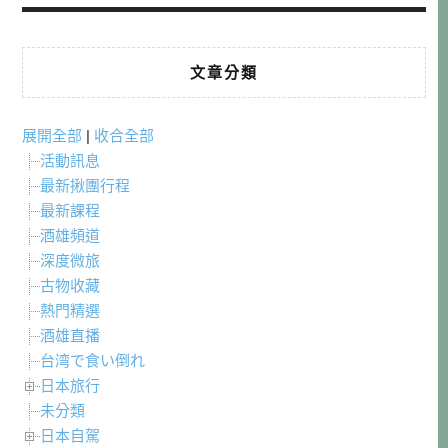
文章分類
展開全部
|
收合全部
活動訊息
最新揪團行程
最新課程
酒雄頻道
深度微旅
古物收藏
熱門精選
酒雄直播
台湾で食い倒れ
日本旅行
未分類
日本自駕