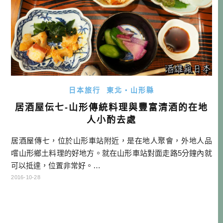
日本旅行
東北・山形縣
居酒屋伝七-山形傳統料理與豐富清酒的在地
人小酌去處
居酒屋傳七，位於山形車站附近，是在地人聚會，外地人品
嚐山形鄉土料理的好地方。就在山形車站對面走路5分鐘內就
可以抵達，位置非常好。…
2016-10-28