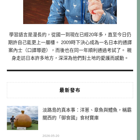
學習語言是漫長的，從國一到現在已經20年多，直至今日仍
期許自己能更上一層樓。 2009時下決心成為一名日本的通譯
案內士（口譯導遊），而後也在同一年順利通過考試了。 親
身走訪日本許多地方，深深為他們對土地的愛護而感動。
最新發布
淡路島的真本事：洋蔥、章魚與鱧魚，稱霸
關西的「御食國」食材寶庫
2026-05-20