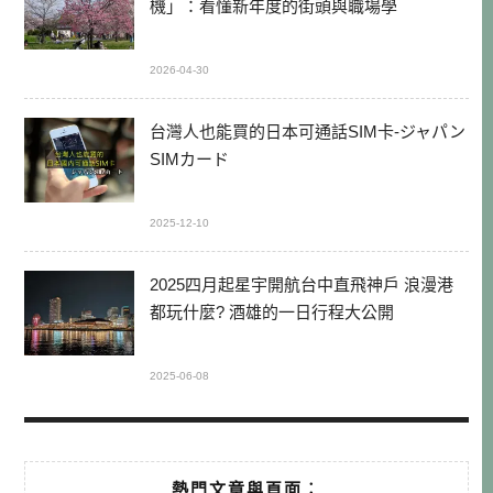
機」：看懂新年度的街頭與職場學
2026-04-30
台灣人也能買的日本可通話SIM卡-ジャパン
SIMカード
2025-12-10
2025四月起星宇開航台中直飛神戶 浪漫港
都玩什麼? 酒雄的一日行程大公開
2025-06-08
熱門文章與頁面︰