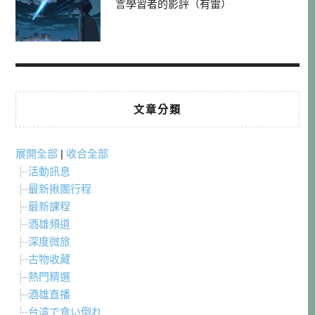
言學習者的影評（有雷）
文章分類
展開全部
|
收合全部
活動訊息
最新揪團行程
最新課程
酒雄頻道
深度微旅
古物收藏
熱門精選
酒雄直播
台湾で食い倒れ