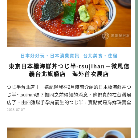
日本好好玩・日本消費資訊
台北美食・住宿
東京日本橋海鮮丼つじ半-tsujihan－微風信
義台北旗艦店 海外首次展店
つじ半台北店｜ 還記得我在2月時曾介紹的日本橋海鮮丼つ
じ半~tsujihan嗎？如同之前得知的消息，他們真的在台灣展
店了。由四強聯手孕育而生的つじ半，賣點就是海鮮珠寶盒
般的海鮮丼，加上多元的吃法，不只是一碗丼飯，可說是一
2018-07-07
套完整的料理呢！ 有關東京本店的食記，請參考下文： つじ
半 TSUJIHAN 特上海鮮丼－東京日本橋排隊美食 建議十點就
去等開門 得知つじ半要在台灣開幕的消息，令我感到非常有