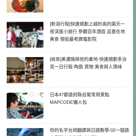
[新潟行程]快速規劃上越妙高的兩天一
夜深度小旅行 參觀百年酒造 品嘗在地
美食 現役最老牌電影院
[岐阜]美濃燒與他的產地-快速規劃多治
見一日行程-陶藝 買物 美食與人情味
日本47都道府縣自駕常用景點
MAPCODE懶人包
你的名字台詞翻譯與日語教學-02一個語