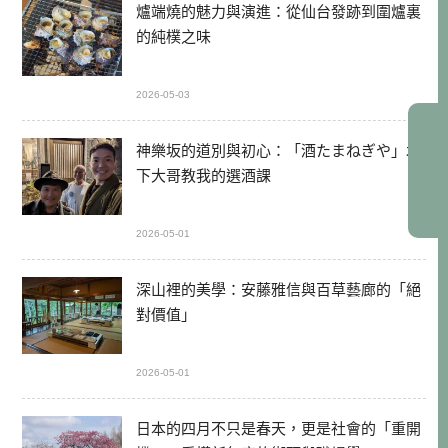
爐端燒的魅力與演進：從仙台發跡到圍爐裏
的純樸之味
2026-05-03
神樂坂的道別與初心：「酒たまねぎや」木
下大哥教我的選酒課
2026-05-01
深山裡的美學：安藤雅信與百草藝廊的「絕
對價值」
2026-05-01
日本的四月不只是春天，更是社會的「重開