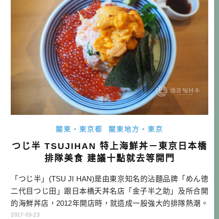
興趣 […]…
關東・東京都
關東地方・東京
つじ半 TSUJIHAN 特上海鮮丼－東京日本橋
排隊美食 建議十點就去等開門
「つじ半」(TSU JI HAN)是由東京知名的沾麵品牌「めん徳
二代目つじ田」跟日本橋天丼名店「金子半之助」及所合開
的海鮮丼店，2012年開店時，就造成一股強大的排隊熱潮。
其實會超有人氣也是有原因的，因為「つじ半」(TSU JI HA
2017-03-23