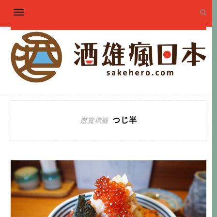
つじ半
遊覽標籤