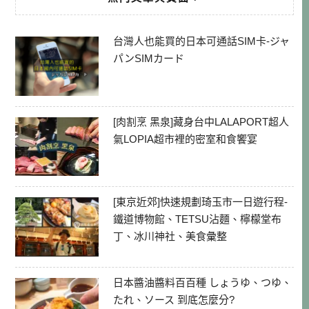
台灣人也能買的日本可通話SIM卡-ジャ
パンSIMカード
[肉割烹 黑泉]藏身台中LALAPORT超人
氣LOPIA超市裡的密室和食饗宴
[東京近郊]快速規劃琦玉市一日遊行程-
鐵道博物館、TETSU沾麵、檸檬堂布
丁、冰川神社、美食彙整
日本醬油醬料百百種 しょうゆ、つゆ、
たれ、ソース 到底怎麼分?