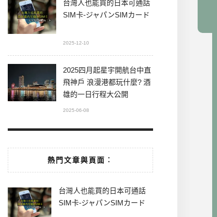
台灣人也能買的日本可通話
SIM卡-ジャパンSIMカード
2025-12-10
2025四月起星宇開航台中直
飛神戶 浪漫港都玩什麼? 酒
雄的一日行程大公開
2025-06-08
熱門文章與頁面︰
台灣人也能買的日本可通話
SIM卡-ジャパンSIMカード