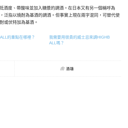
帶低酒度、帶酸味並加入糖漿的調酒。在日本又有另一個稱呼為
，泛指以燒酎為基酒的調酒。但事實上現在兩字混同，可替代使
酎或伏特加為基酒。
BALL的重點在哪裡？
我需要用很貴的威士忌來調HIGHB
ALL嗎？
由
酒雄