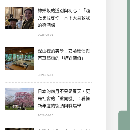
神樂坂的道別與初心：「酒
たまねぎや」木下大哥教我
的選酒課
2026-05-01
深山裡的美學：安藤雅信與
百草藝廊的「絕對價值」
2026-05-01
日本的四月不只是春天，更
是社會的「重開機」：看懂
新年度的街頭與職場學
2026-04-30