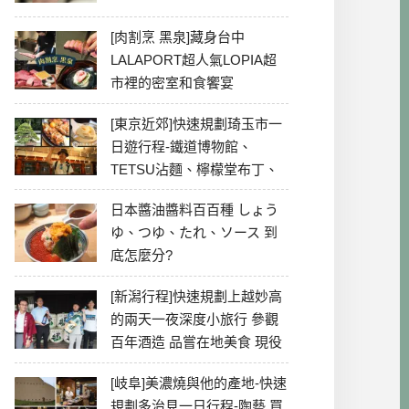
[肉割烹 黑泉]藏身台中
LALAPORT超人氣LOPIA超
市裡的密室和食饗宴
[東京近郊]快速規劃琦玉市一
日遊行程-鐵道博物館、
TETSU沾麵、檸檬堂布丁、
冰川神社、美食彙整
日本醬油醬料百百種 しょう
ゆ、つゆ、たれ、ソース 到
底怎麼分?
[新潟行程]快速規劃上越妙高
的兩天一夜深度小旅行 參觀
百年酒造 品嘗在地美食 現役
最老牌電影院
[岐阜]美濃燒與他的產地-快速
規劃多治見一日行程-陶藝 買