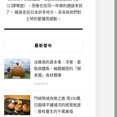
（口譯導遊），而後也在同一年順利通過考試
了。 親身走訪日本許多地方，深深為他們對
土地的愛護而感動。
最新發布
淡路島的真本事：洋蔥、章
魚與鱧魚，稱霸關西的「御
食國」食材寶庫
2026-05-20
門崎熟成肉格之進 用150萬
日圓填平護城河的經營氣度
｜廢校重生的千萬產值