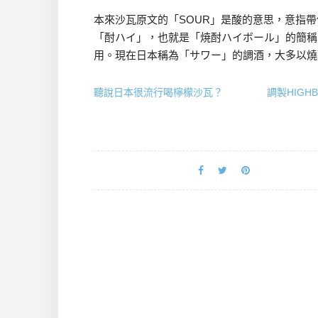
本來沙瓦原文的「SOUR」是酸的意思，意指
「酎ハイ」，也就是「焼酎ハイボール」的簡稱
用。現在日本稱為「サワー」的調酒，大多以燒
聽說日本很流行喝檸檬沙瓦？
調製HIGH