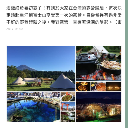
酒雄終於要初露了！有別於大家在台灣的露營體驗，這次決
定遠赴重洋到富士山享受第一次的露營。自從當兵有過非常
不好的野營體驗之後，我對露營一直有著深深的陰影。【東
京深呼吸】是我東吳日文學姐經營的公司，主要在推動一些
2017-05-08
台日交流的活動，而露營體驗也是他們的企劃之一，跟著日
本露營達人去露營！ 俗話說的好，找專業的來就對了！跟露
營達人去露營，等於你什麼都不用會，生火、搭帳篷、煮
飯、收拾等等，都有專業的老師跟著你 […]…