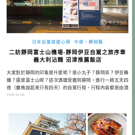
日本自駕旅遊心得
中部・靜岡縣
二訪靜岡富士山機場-靜岡伊豆自駕之旅序章
義大利沾麵 沼津推薦飯店
大家對於靜岡的印象是什麼呢？是小丸子？靜岡茶？伊豆舞
孃？還是富士山呢？這次酒雄受邀到靜岡，進行一趟五天四
夜（嚴格說起來只有四天）的自駕行程，行程內容都是由酒
雄自己安排、規劃，也是酒雄自己開車到訪，幫大家探探，
2019-01-06
靜岡伊豆有什麼好吃好玩的新鮮體驗，一連幾篇內容，跟我
一起感受一下靜岡魅力吧！ 靜岡機場直航航班 桃園→靜岡
華航 CI168 14:50~18:30 (每週二、五) 靜岡→桃園 […]…