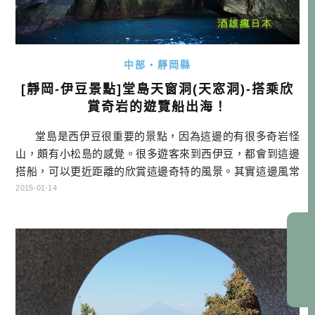
中部・靜岡縣
[靜岡-伊豆景點]堂島天窗洞(天窓洞)-搭乘欣
賞奇岩的遊覽船出海！
堂島是西伊豆很重要的景點，因為這邊的有很多奇岩怪
山，頗有小松島的感覺。很多遊客來到西伊豆，都會到這邊
搭船，可以更近距離的欣賞這邊奇特的風景。其實這邊風常
常很大，海相常常不是很好，所以開船的船長，一定要經過
2015-01-14
十足的訓練，才能安全的把遊客載完全程。我們搭船的這一
天，就是風很大，三個運航路線，只有天窗洞這個路線，因
為比較在近海行駛，所以才沒有停駛。但船才開出去， […]…