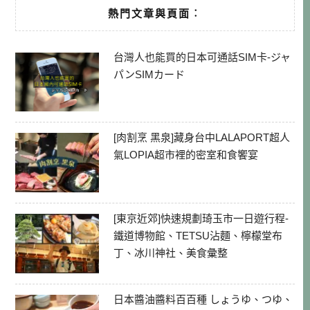
熱門文章與頁面︰
台灣人也能買的日本可通話SIM卡-ジャ
パンSIMカード
[肉割烹 黑泉]藏身台中LALAPORT超人
氣LOPIA超市裡的密室和食饗宴
[東京近郊]快速規劃琦玉市一日遊行程-
鐵道博物館、TETSU沾麵、檸檬堂布
丁、冰川神社、美食彙整
日本醬油醬料百百種 しょうゆ、つゆ、