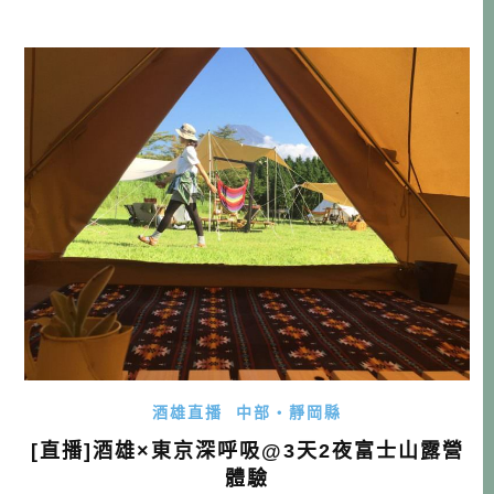
造此美味料理的創始店「阿多尼斯(アドニス)」 ▲阿多尼斯
正門口 阿多尼斯就位於富士市吉原本町商店街上，距離JR車
站吉原本町站是步行可及距離。這裡也是登山者如果打算挑
戰從平地爬富士山的起點 […]…
酒雄直播
中部・靜岡縣
[直播]酒雄×東京深呼吸@3天2夜富士山露營
體驗