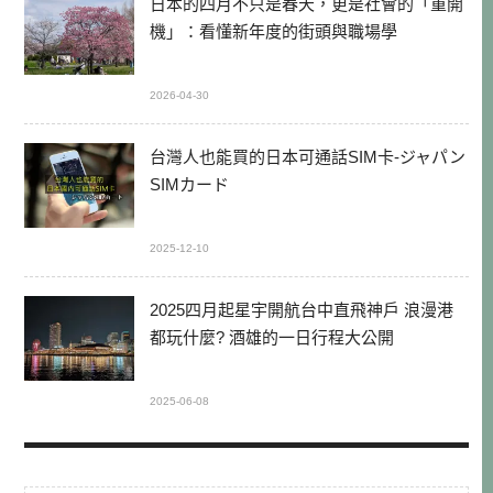
日本的四月不只是春天，更是社會的「重開
機」：看懂新年度的街頭與職場學
2026-04-30
台灣人也能買的日本可通話SIM卡-ジャパン
SIMカード
2025-12-10
2025四月起星宇開航台中直飛神戶 浪漫港
都玩什麼? 酒雄的一日行程大公開
2025-06-08