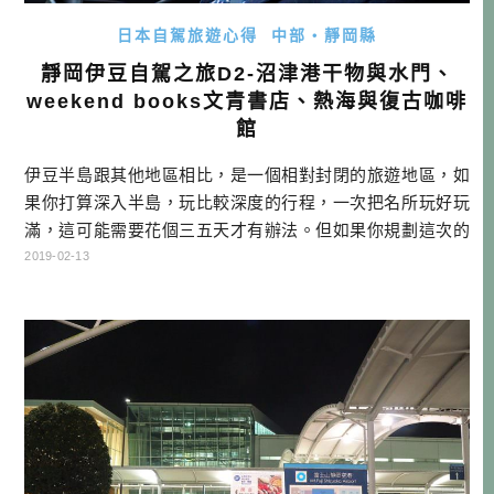
日本自駕旅遊心得
中部・靜岡縣
靜岡伊豆自駕之旅D2-沼津港干物與水門、
weekend books文青書店、熱海與復古咖啡
館
伊豆半島跟其他地區相比，是一個相對封閉的旅遊地區，如
果你打算深入半島，玩比較深度的行程，一次把名所玩好玩
滿，這可能需要花個三五天才有辦法。但如果你規劃這次的
伊豆行程，只想蜻蜓點水，還是有辦法選定幾個點，在一天
2019-02-13
之內去到幾個地方，然後住在你喜歡的溫泉旅館。 我這次的
自駕行程，實際上大約在伊豆時間約是三天半，以中伊豆跟
西伊豆為主，加上一點點的東伊豆熱海市，以及位於沼津市
北邊的長泉町跟御殿場市。 靜岡自 […]…