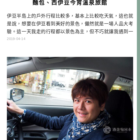
麵包、西伊豆今宵溫泉旅館
伊豆半島上的戶外行程比較多，基本上比較吃天氣，這也就
是說，想要在伊豆看到美好的景色，儼然就是一場人品大考
驗。這一天我走的行程都以景色為主，但不巧就讓我遇到一
個大陰天，不時還滴幾滴雨下來，只能說伊豆人品考試不合
2019-04-14
格，下次補考囉！但說不定你的人品贏過我，換你試試看！
靜岡自駕行程 DAY1桃園機場→富士山靜岡機場→EXPASA富
士川(休息站)→ダイワロイネットホテルぬまづ→住宿 DAY
2 →NISS […]…