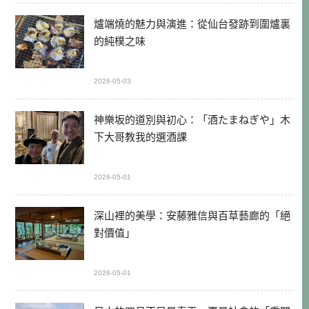
爐端燒的魅力與演進：從仙台發跡到圍爐裏
的純樸之味
2026-05-03
神樂坂的道別與初心：「酒たまねぎや」木
下大哥教我的選酒課
2026-05-01
深山裡的美學：安藤雅信與百草藝廊的「絕
對價值」
2026-05-01