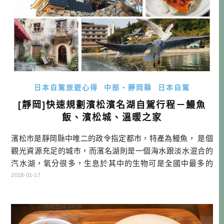
日本自駕旅遊心得
中部・靜岡縣
日本自駕
[靜岡]快速規劃濱松濱名湖自駕行程－鰻魚
飯、濱松城、溫暖之家
濱松市是靜岡縣中唯二的政令指定都市，特產為鰻魚， 是個
觀光資源充足的城市，而濱名湖則是一個海水跟淡水混合的
汽水湖，氧分很多，生息於其中的生物可是全國中最多的
湖。一般人對於此區域還不太熟悉，就讓酒雄帶你玩一次
2018-01-17
囉！ 濱松距離名古屋或靜岡機場都有一段距離，如果想延伸
腳步，不想再玩跟別人一樣的行程，那不妨就安排一趟濱松
市與濱名湖的旅行吧！ 濱松濱名湖兩天一夜建議行程 DAY