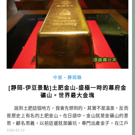
中部・靜岡縣
[靜岡-伊豆景點]土肥金山-盛極一時的幕府金
礦山。世界最大金塊
說到土肥這個地方，我會先想到的，其實不是溫泉，反而
是歷史上有名的土肥金山。在日語中，金山就是金礦山的意
思。顧名思義，以前這邊就是礦坑，專門出產金子。在江戶
時代，只要出產金子的地方，就是天領（幕府直接管理的地
2015-01-13