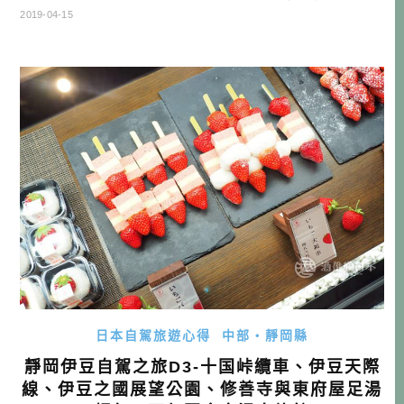
灣，建議可以直接住在御殿場，或者回沼津住宿，會離機場
2019-04-15
比較近一些。 靜岡自駕行程 DAY1 桃園機場→富士山靜岡機
場→EXPASA富士川(休息站)→ダイワロイネットホテルぬま
づ→住宿 DAY2 →NISSAN租車→ひもの和助→びゅうお→
魚河 […]…
日本自駕旅遊心得
中部・靜岡縣
靜岡伊豆自駕之旅D3-十国峠纜車、伊豆天際
線、伊豆之國展望公園、修善寺與東府屋足湯