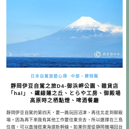
租車→ […]…
日本自駕旅遊心得
中部・靜岡縣
靜岡伊豆自駕之旅D4-御浜岬公園、雜貨店
「hal」、鐵線蓮之丘、とらや工房、御殿場
高原時之栖點燈、啤酒餐廳
靜岡伊豆自駕的第四天，要一路玩回沼津，再往北走到御殿
場。因為再下來我有其他工作要往東京去，所以選擇在三島
住宿，可以直接搭東海道新幹線。如果你是從靜岡機場回台