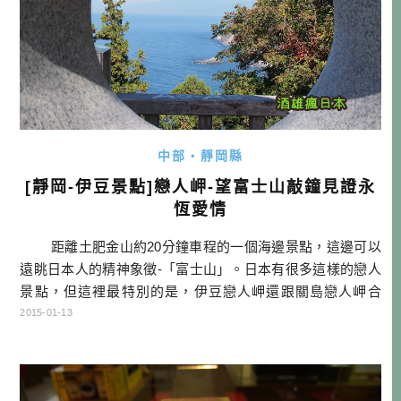
中部・靜岡縣
[靜岡-伊豆景點]戀人岬-望富士山敲鐘見證永
恆愛情
距離土肥金山約20分鐘車程的一個海邊景點，這邊可以
遠眺日本人的精神象徵-「富士山」。日本有很多這樣的戀人
景點，但這裡最特別的是，伊豆戀人岬還跟關島戀人岬合
作，成為姊妹岬，因此才特別設一個幸福鐘在這邊。同樣的
2015-01-13
鐘在關島也有。看來戀人若能兩個地方都去敲鐘，想必一定
可以獲得永恆的愛情吧？ 這是入口處 往幸福鐘的路上有很
多戀人專用的繪馬 […]…