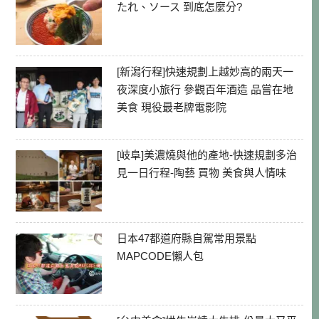
たれ、ソース 到底怎麼分?
[新潟行程]快速規劃上越妙高的兩天一
夜深度小旅行 參觀百年酒造 品嘗在地
美食 現役最老牌電影院
[岐阜]美濃燒與他的產地-快速規劃多治
見一日行程-陶藝 買物 美食與人情味
日本47都道府縣自駕常用景點
MAPCODE懶人包