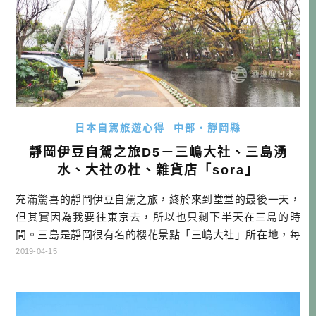
日本自駕旅遊心得
中部・靜岡縣
靜岡伊豆自駕之旅D5－三嶋大社、三島湧
水、大社の杜、雜貨店「sora」
充滿驚喜的靜岡伊豆自駕之旅，終於來到堂堂的最後一天，
但其實因為我要往東京去，所以也只剩下半天在三島的時
間。三島是靜岡很有名的櫻花景點「三嶋大社」所在地，每
年春天都是非常熱鬧，不過因為是冬天前來，所以顯得較寧
2019-04-15
靜一些，看看在三島的時光可以玩些什麼吧！ 靜岡自駕行程
DAY1 桃園機場→富士山靜岡機場→EXPASA富士川(休息站)
→ダイワロイネットホテルぬまづ→住宿 DAY2 →NISSAN