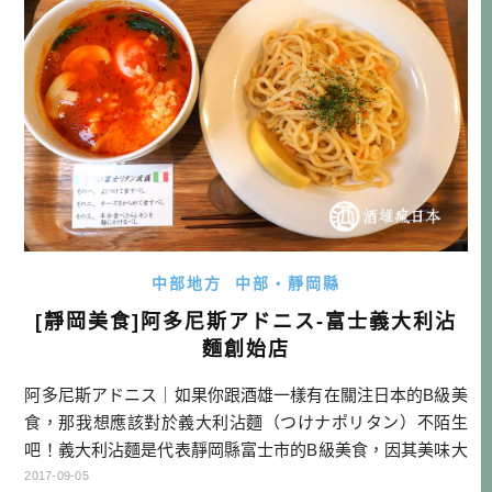
1：名古屋中部國際機場→(租車 […]…
中部地方
中部・靜岡縣
[靜岡美食]阿多尼斯アドニス-富士義大利沾
麵創始店
阿多尼斯アドニス｜如果你跟酒雄一樣有在關注日本的B級美
食，那我想應該對於義大利沾麵（つけナポリタン）不陌生
吧！義大利沾麵是代表靜岡縣富士市的B級美食，因其美味大
獲認同，甚至到東京台場還開了專門店，今天到訪的則是創
2017-09-05