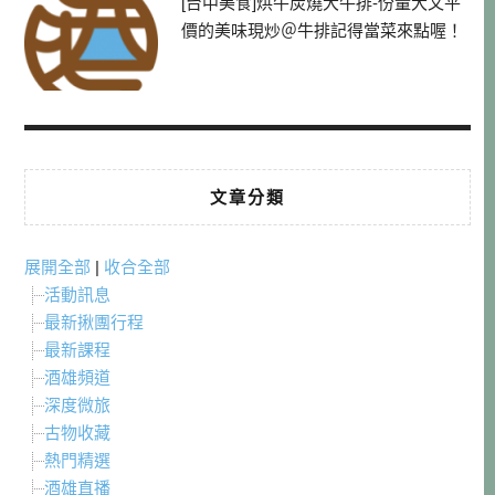
[台中美食]烘牛炭燒大牛排-份量大又平
價的美味現炒＠牛排記得當菜來點喔！
文章分類
展開全部
|
收合全部
活動訊息
最新揪團行程
最新課程
酒雄頻道
深度微旅
古物收藏
熱門精選
酒雄直播