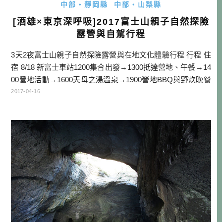
中部・靜岡縣
中部・山梨縣
[酒雄×東京深呼吸]2017富士山親子自然探險
露營與自駕行程
3天2夜富士山親子自然探險露營與在地文化體驗行程 行程 住
宿 8/18 新富士車站1200集合出發→1300抵達營地、午餐→14
00營地活動→1600天母之湯溫泉→1900營地BBQ與野炊晚餐
(富士和牛”愛鷹牛”，優格豬)→2030營火時間→2130就寢 營地
2017-04-16
8/19 →0500日出→0830起床→0900早餐(三明治+海鮮濃湯)→
1000園內體驗行程(另需自費)→16 […]…