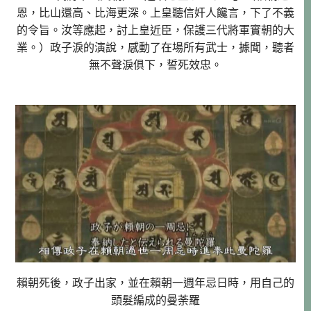
恩，比山還高、比海更深。上皇聽信奸人饞言，下了不義
的令旨。汝等應起，討上皇近臣，保護三代將軍實朝的大
業。）政子淚的演說，感動了在場所有武士，據聞，聽者
無不聲淚俱下，誓死效忠。
賴朝死後，政子出家，並在賴朝一週年忌日時，用自己的
頭髮編成的曼荼羅