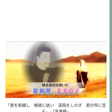
「君を和順し 暗夜に迷い 深雨をしのぎ 君の所に至
る」-「吾妻鏡」