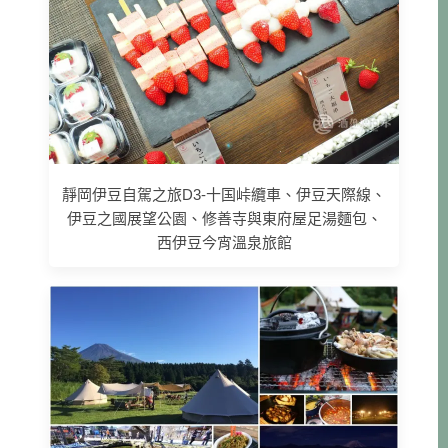
靜岡伊豆自駕之旅D3-十国峠纜車、伊豆天際線、
伊豆之國展望公園、修善寺與東府屋足湯麵包、
西伊豆今宵溫泉旅館