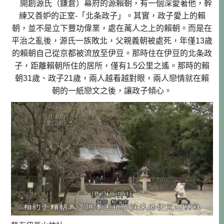
開創源氏（鎌倉）幕府的源賴朝，有一個深愛著他，幹
練又善妒的正室-「北条政子」。其實，政子愛上的賴
朝，並不是立下豐功偉業，處在萬人之上的賴朝。而是在
平治之亂後，源氏一族敗北，父親義朝被處死，年僅13歲
的賴朝自己從京都被流放至伊豆。那時住在伊豆的北条政
子，距離賴朝所住的居所，僅有1.5公里之遙。那時的賴
朝31歲、政子21歲，兩人越看越對眼，兩人戀情就在賴
朝的一紙戀文之後，讓政子傾心。