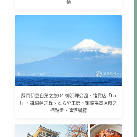
情
靜岡伊豆自駕之旅D4-御浜岬公園、雜貨店「ha
l」、鐵線蓮之丘、とらや工房、御殿場高原時之
栖點燈、啤酒餐廳