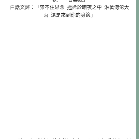
白話文譯：「禁不住思念 迷途於暗夜之中 淋著滂沱大
雨 還是來到你的身邊」