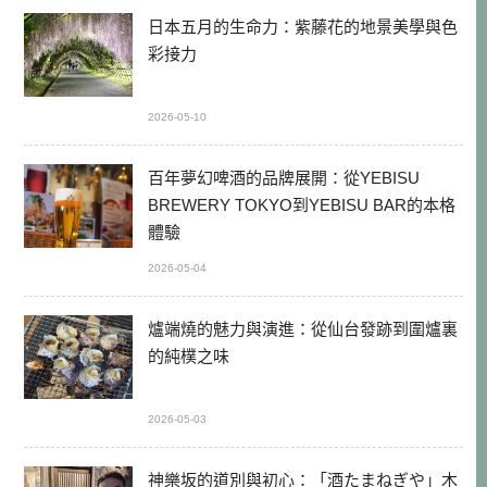
日本五月的生命力：紫藤花的地景美學與色
彩接力
2026-05-10
百年夢幻啤酒的品牌展開：從YEBISU
BREWERY TOKYO到YEBISU BAR的本格
體驗
2026-05-04
爐端燒的魅力與演進：從仙台發跡到圍爐裏
的純樸之味
2026-05-03
神樂坂的道別與初心：「酒たまねぎや」木