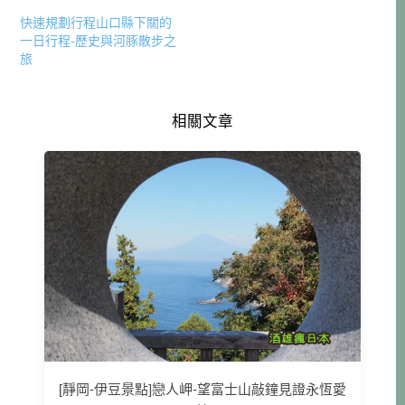
快速規劃行程山口縣下關的
一日行程-歷史與河豚散步之
旅
相關文章
[靜岡-伊豆景點]戀人岬-望富士山敲鐘見證永恆愛