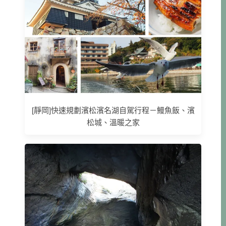
[靜岡]快速規劃濱松濱名湖自駕行程－鰻魚飯、濱
松城、溫暖之家