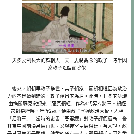
一夫多妻制長大的賴朝與一夫一妻制觀念的政子，時常因
為政子吃醋而吵架
後來，賴朝早政子辭世，其子賴家、實朝相繼因為政治
力的不足遭到暗殺，政子便出家為尼。此時，北条家決議
由攝關藤原家迎來「藤原賴經」作為4代幕府將軍。賴經
來到幕府時，年僅2歲，便由政子掌握政治大權，人稱
「尼將軍」。當時的史書「吾妻鏡」對政子評價極高，譽
其為中國前漢呂后再世、又與神宮皇后相比。有人說，政
子其實並不是愛權，他愛的僅有一人，即是賴朝。因為愛