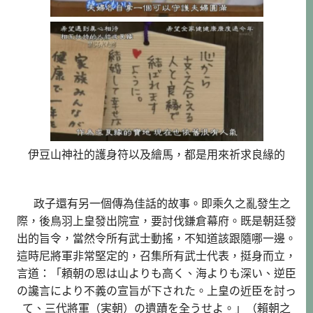
伊豆山神社的護身符以及繪馬，都是用來祈求良緣的
政子還有另一個傳為佳話的故事。即乘久之亂發生之
際，後鳥羽上皇發出院宣，要討伐鎌倉幕府。既是朝廷發
出的旨令，當然令所有武士動搖，不知道該跟隨哪一邊。
這時尼將軍非常堅定的，召集所有武士代表，挺身而立，
言道：「頼朝の恩は山よりも高く、海よりも深い、逆臣
の讒言により不義の宣旨が下された。上皇の近臣を討っ
て、三代將軍（実朝）の遺蹟を全うせよ。」（賴朝之