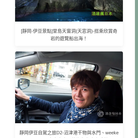
[靜岡-伊豆景點]堂島天窗洞(天窓洞)-搭乘欣賞奇
岩的遊覽船出海！
靜岡伊豆自駕之旅D2-沼津港干物與水門、weeke