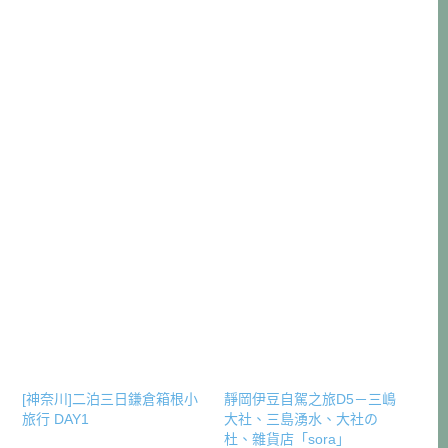
[神奈川]二泊三日鎌倉箱根小
靜岡伊豆自駕之旅D5－三嶋
旅行 DAY1
大社、三島湧水、大社の
杜、雜貨店「sora」