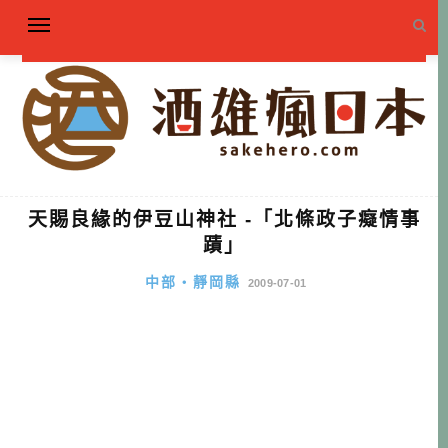
天賜良緣的伊豆山神社 -「北條政子癡情事
蹟」
中部・靜岡縣
2009-07-01