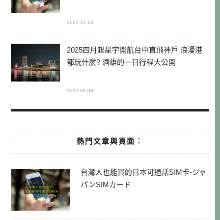
2025-12-10
2025四月起星宇開航台中直飛神戶 浪漫港
都玩什麼? 酒雄的一日行程大公開
2025-06-08
熱門文章與頁面︰
台灣人也能買的日本可通話SIM卡-ジャ
パンSIMカード