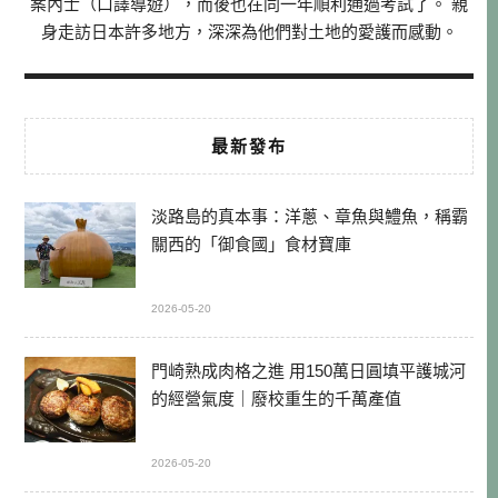
案內士（口譯導遊），而後也在同一年順利通過考試了。 親
身走訪日本許多地方，深深為他們對土地的愛護而感動。
最新發布
淡路島的真本事：洋蔥、章魚與鱧魚，稱霸
關西的「御食國」食材寶庫
2026-05-20
門崎熟成肉格之進 用150萬日圓填平護城河
的經營氣度｜廢校重生的千萬產值
2026-05-20