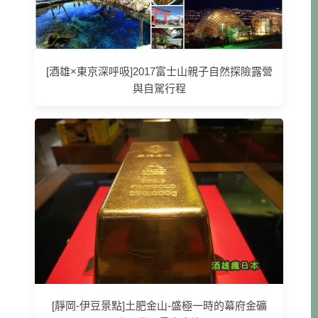
[酒雄×東京深呼吸]2017富士山親子自然探險露營
與自駕行程
[靜岡-伊豆景點]土肥金山-盛極一時的幕府金礦