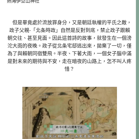
熱海伊豆山神社
但是畢竟處於流放罪身分，又是朝廷執權的平氏之敵，
政子父親-「北条時政」自然是反對到底，禁止政子跟賴
朝交往、甚至見面。因此這首詩的故事，就發生在一個滂
沱大雨的夜晚。政子從北条宅邸逃出來，拋棄了一切，僅
為了與賴朝同宿雙飛。半夜、下著大雨，一個女子腦中滿
是對未來的期待與不安，走在暗夜的山路上，怎不叫人疼
惜？