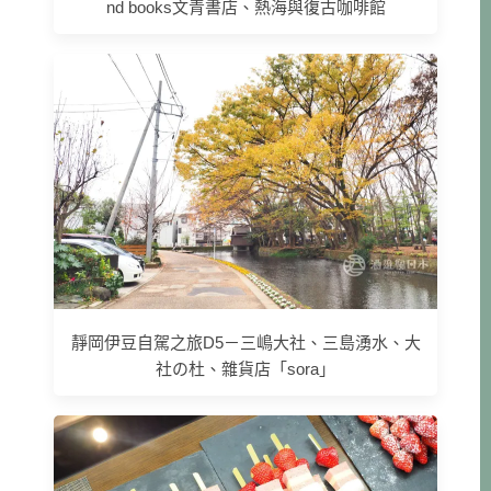
nd books文青書店、熱海與復古咖啡館
靜岡伊豆自駕之旅D5－三嶋大社、三島湧水、大
社の杜、雜貨店「sora」