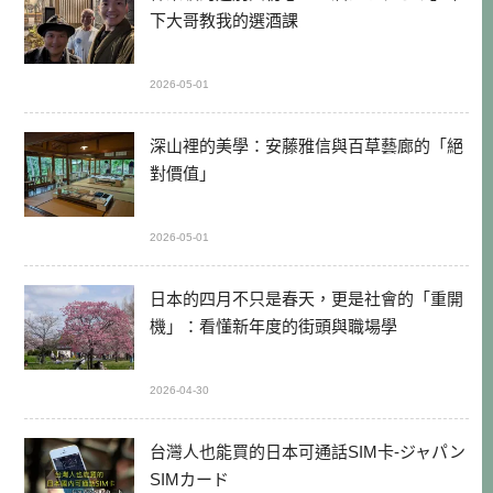
下大哥教我的選酒課
2026-05-01
深山裡的美學：安藤雅信與百草藝廊的「絕
對價值」
2026-05-01
日本的四月不只是春天，更是社會的「重開
機」：看懂新年度的街頭與職場學
2026-04-30
台灣人也能買的日本可通話SIM卡-ジャパン
SIMカード