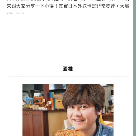
來跟大家分享一下心得！其實日本外送也是非常發達，大城
市基本上都已經是外送橫行了，除非是去住什麼溫泉鄉，不
2022-12-31
然基本上都有送哦！ UBER EATS外送範圍 全日本超過500個
城市有UBER EATS外送，其實日本也有別家外送業者，不過
還是國際化的APP比較方便使用，不用多下載。 日本UBER
EA […]…
酒雄