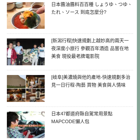
日本醬油醬料百百種 しょうゆ、つゆ、
たれ、ソース 到底怎麼分?
[新潟行程]快速規劃上越妙高的兩天一
夜深度小旅行 參觀百年酒造 品嘗在地
美食 現役最老牌電影院
[岐阜]美濃燒與他的產地-快速規劃多治
見一日行程-陶藝 買物 美食與人情味
日本47都道府縣自駕常用景點
MAPCODE懶人包