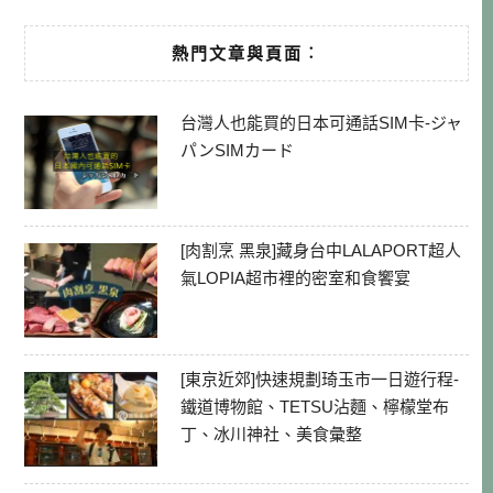
熱門文章與頁面︰
台灣人也能買的日本可通話SIM卡-ジャ
パンSIMカード
[肉割烹 黑泉]藏身台中LALAPORT超人
氣LOPIA超市裡的密室和食饗宴
[東京近郊]快速規劃琦玉市一日遊行程-
鐵道博物館、TETSU沾麵、檸檬堂布
丁、冰川神社、美食彙整