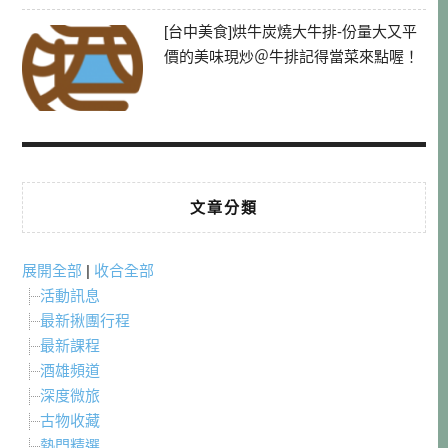
[台中美食]烘牛炭燒大牛排-份量大又平
價的美味現炒＠牛排記得當菜來點喔！
文章分類
展開全部
|
收合全部
活動訊息
最新揪團行程
最新課程
酒雄頻道
深度微旅
古物收藏
熱門精選