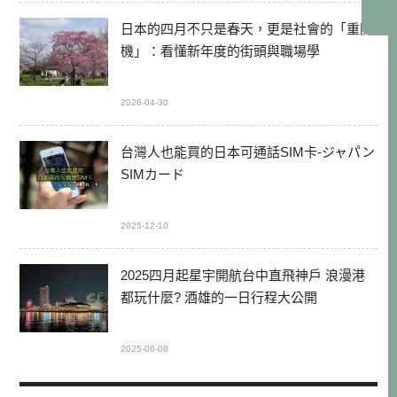
日本的四月不只是春天，更是社會的「重開
機」：看懂新年度的街頭與職場學
2026-04-30
台灣人也能買的日本可通話SIM卡-ジャパン
SIMカード
2025-12-10
2025四月起星宇開航台中直飛神戶 浪漫港
都玩什麼? 酒雄的一日行程大公開
2025-06-08