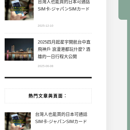
台灣人也能買的日本可通話
SIM卡-ジャパンSIMカード
2025-12-10
2025四月起星宇開航台中直
飛神戶 浪漫港都玩什麼? 酒
雄的一日行程大公開
2025-06-08
熱門文章與頁面︰
台灣人也能買的日本可通話
SIM卡-ジャパンSIMカード