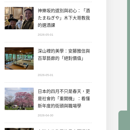
神樂坂的道別與初心：「酒
たまねぎや」木下大哥教我
的選酒課
2026-05-01
深山裡的美學：安藤雅信與
百草藝廊的「絕對價值」
2026-05-01
日本的四月不只是春天，更
是社會的「重開機」：看懂
新年度的街頭與職場學
2026-04-30