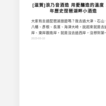
[滋賀]浪乃音酒造 用愛釀造的溫度 
年歷史琵琶湖畔小酒造
大家有去過琵琶湖旅遊嗎？我去過大津、石山
八幡、彥根、長濱、海津大崎，說起來就是去
岸、東岸跟南岸，就是沒去過西岸，沒想到第
機會去，竟然不是旅遊，而是去拜訪浪乃音酒
2023-05-10
的是非常新鮮的體驗啊！ 浪乃音酒造，位於近
「堅田の落雁」所描繪的浮御堂附近。可說是
琶湖的湖水聲，釀造美酒的一家很有歷史的酒
為因緣際會，我與他們結緣，才有機會了解他
溫度的故事，就聽我娓娓道來吧 […]…