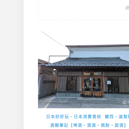
日本好好玩・日本消費資訊
關西・滋賀
酒類筆記【啤酒・清酒・焼酎・甜酒】