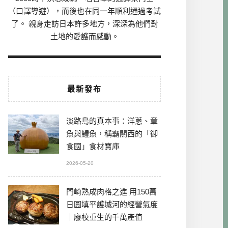
（口譯導遊），而後也在同一年順利通過考試
了。 親身走訪日本許多地方，深深為他們對
土地的愛護而感動。
最新發布
淡路島的真本事：洋蔥、章
魚與鱧魚，稱霸關西的「御
食國」食材寶庫
2026-05-20
門崎熟成肉格之進 用150萬
日圓填平護城河的經營氣度
｜廢校重生的千萬產值