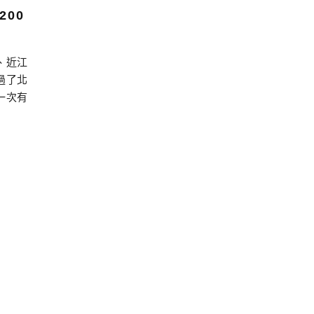
200
、近江
過了北
一次有
造，真
江八景
聽著琵
造。因
們最有