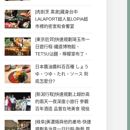
[肉割烹 黑泉]藏身台中
LALAPORT超人氣LOPIA超
市裡的密室和食饗宴
[東京近郊]快速規劃琦玉市一
日遊行程-鐵道博物館、
TETSU沾麵、檸檬堂布丁、
冰川神社、美食彙整
日本醬油醬料百百種 しょう
ゆ、つゆ、たれ、ソース 到
底怎麼分?
[新潟行程]快速規劃上越妙高
的兩天一夜深度小旅行 參觀
百年酒造 品嘗在地美食 現役
最老牌電影院
[岐阜]美濃燒與他的產地-快速
規劃多治見一日行程-陶藝 買