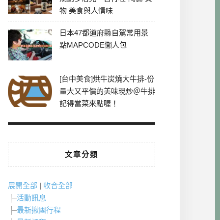
物 美食與人情味
日本47都道府縣自駕常用景
點MAPCODE懶人包
[台中美食]烘牛炭燒大牛排-份
量大又平價的美味現炒＠牛排
記得當菜來點喔！
文章分類
展開全部
|
收合全部
活動訊息
最新揪團行程