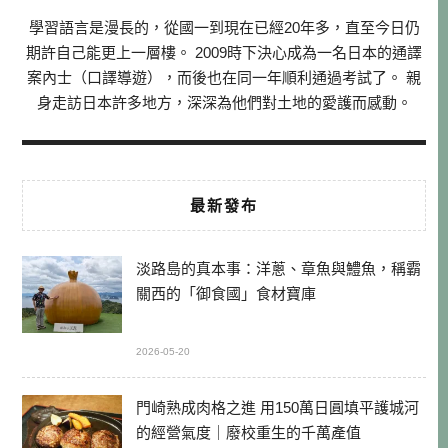
學習語言是漫長的，從國一到現在已經20年多，直至今日仍
期許自己能更上一層樓。 2009時下決心成為一名日本的通譯
案內士（口譯導遊），而後也在同一年順利通過考試了。 親
身走訪日本許多地方，深深為他們對土地的愛護而感動。
最新發布
淡路島的真本事：洋蔥、章魚與鱧魚，稱霸
關西的「御食國」食材寶庫
2026-05-20
門崎熟成肉格之進 用150萬日圓填平護城河
的經營氣度｜廢校重生的千萬產值