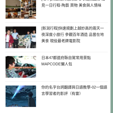
見一日行程-陶藝 買物 美食與人情味
[新潟行程]快速規劃上越妙高的兩天一
夜深度小旅行 參觀百年酒造 品嘗在地
美食 現役最老牌電影院
日本47都道府縣自駕常用景點
MAPCODE懶人包
你的名字台詞翻譯與日語教學-02一個語
言學習者的影評（有雷）