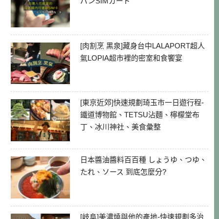
パンSIMカード
[肉割烹 黑泉]藏身台中LALAPORT超人
氣LOPIA超市裡的密室和食饗宴
[東京近郊]快速規劃琦玉市一日遊行程-
鐵道博物館、TETSU沾麵、檸檬堂布
丁、冰川神社、美食彙整
日本醬油醬料百百種 しょうゆ、つゆ、
たれ、ソース 到底怎麼分?
[岐阜]美濃燒與他的產地-快速規劃多治