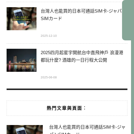
台灣人也能買的日本可通話SIM卡-ジャパン
SIMカード
2025-12-10
2025四月起星宇開航台中直飛神戶 浪漫港
都玩什麼? 酒雄的一日行程大公開
2025-06-08
熱門文章與頁面︰
台灣人也能買的日本可通話SIM卡-ジャ