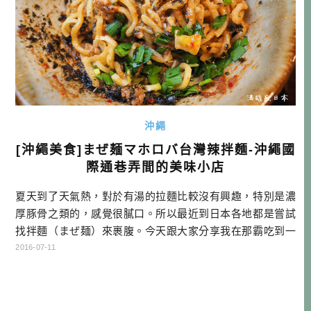
沖繩
[沖繩美食]まぜ麺マホロバ台灣辣拌麵-沖繩國
際通巷弄間的美味小店
夏天到了天氣熱，對於有湯的拉麵比較沒有興趣，特別是濃
厚豚骨之類的，感覺很膩口。所以最近到日本各地都是嘗試
找拌麵（まぜ麺）來裹腹。今天跟大家分享我在那霸吃到一
家很好吃的「台灣拌麵（台湾まぜ麺）」。店名叫做「mahor
2016-07-11
oba mazemen（マホロバまぜ麺）」，位於跟國際通垂直的
小巷弄，比較靠近國際通起點的方向。 說到台灣拌麵這個稱
呼，當然他跟我們台灣的淵源不是很深，畢竟我們在台灣也