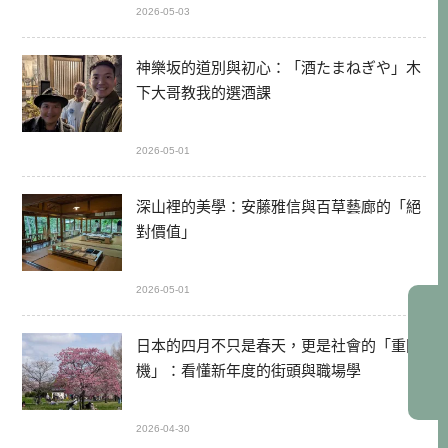
2026-05-03
神樂坂的道別與初心：「酒たまねぎや」木
下大哥教我的選酒課
2026-05-01
深山裡的美學：安藤雅信與百草藝廊的「絕
對價值」
2026-05-01
日本的四月不只是春天，更是社會的「重開
機」：看懂新年度的街頭與職場學
2026-04-30