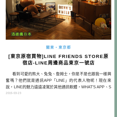
關東・東京都
[東京原宿買物]LINE FRIENDS STORE原
宿店-LINE周邊商品東京一號店
看到可愛的熊大、兔兔、詹姆士，你是不是也跟我一樣興
奮嗎？他們就是通訊APP「LINE」的代表人物呢！現在來
說，LINE的魅力遠遠凌駕於其他通訊軟體，WHAT’S APP、S
KYPE、微信等等，都無法取代LINE的地位，整天大家都是
2015-03-23
你”賴”我，我”賴”你。而LINE的魅力，還是來自於貼圖的這些
卡通 […]…