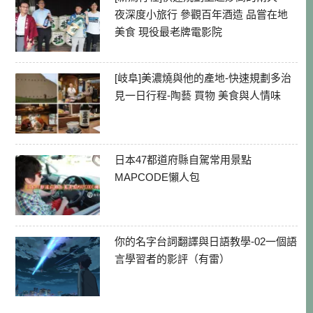
夜深度小旅行 參觀百年酒造 品嘗在地
美食 現役最老牌電影院
[岐阜]美濃燒與他的產地-快速規劃多治
見一日行程-陶藝 買物 美食與人情味
日本47都道府縣自駕常用景點
MAPCODE懶人包
你的名字台詞翻譯與日語教學-02一個語
言學習者的影評（有雷）