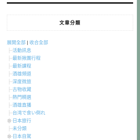
文章分類
展開全部
|
收合全部
活動訊息
最新揪團行程
最新課程
酒雄頻道
深度微旅
古物收藏
熱門精選
酒雄直播
台湾で食い倒れ
日本旅行
未分類
日本自駕