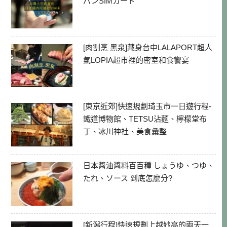
パンSIMカード
[肉割烹 黑泉]藏身台中LALAPORT超人
氣LOPIA超市裡的密室和食饗宴
[東京近郊]快速規劃琦玉市一日遊行程-
鐵道博物館、TETSU沾麵、檸檬堂布
丁、冰川神社、美食彙整
日本醬油醬料百百種 しょうゆ、つゆ、
たれ、ソース 到底怎麼分?
[新潟行程]快速規劃上越妙高的兩天一