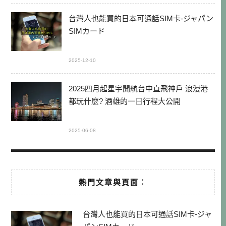
台灣人也能買的日本可通話SIM卡-ジャパン
SIMカード
2025-12-10
2025四月起星宇開航台中直飛神戶 浪漫港
都玩什麼? 酒雄的一日行程大公開
2025-06-08
熱門文章與頁面︰
台灣人也能買的日本可通話SIM卡-ジャ