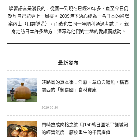
學習語言是漫長的，從國一到現在已經20年多，直至今日仍
期許自己能更上一層樓。 2009時下決心成為一名日本的通譯
案內士（口譯導遊），而後也在同一年順利通過考試了。 親
身走訪日本許多地方，深深為他們對土地的愛護而感動。
最新發布
淡路島的真本事：洋蔥、章魚與鱧魚，稱霸
關西的「御食國」食材寶庫
2026-05-20
門崎熟成肉格之進 用150萬日圓填平護城河
的經營氣度｜廢校重生的千萬產值