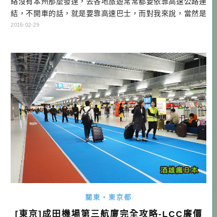
絡沒有本州那麼發達，去各地旅遊常常都要依靠高速公路連
結，不開車的話，就是要靠高速巴士，而對我來說，當然是
要自駕囉！九州的大小約跟台灣差不多，不僅如此，就連形
2016-02-29
狀也是有點相近，料理口味也普遍符合台灣人的味蕾，很適
合大家有空就去走走看看！ 以前九州就令人覺得遺憾的，
就是因為九州班機的時間不是很好，不是早去早回，就是晚
去早回的。就只有 […]…
關東・東京都
[東京]成田機場第三航廈完全攻略-LCC廉價