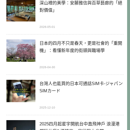
深山裡的美學：安藤雅信與百草藝廊的「絕
對價值」
2026-05-01
日本的四月不只是春天，更是社會的「重開
機」：看懂新年度的街頭與職場學
2026-04-30
台灣人也能買的日本可通話SIM卡-ジャパン
SIMカード
2025-12-10
2025四月起星宇開航台中直飛神戶 浪漫港