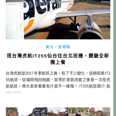
東北・宮城縣
搭台灣虎航IT255仙台往台北班機，體驗全新
機上餐
台灣虎航從2017冬季航班之後，有了不少變化，這趟搭乘IT2
55航班，從福岡飛回桃園，就等於是我改變之後第一次搭虎
航航班。帶大家來看看有什麼不一樣哦！ IT255航班簡介 航
線：仙台 (SDJ) ➤ 桃園 (TPE) 時間：19:40～23:05 飛行日：
2017-12-01
每週二三五六 期間：2017/10/29～2018/3/24 台灣虎航官網 台
灣虎航的新夥伴Kuroro出現在棉套上 機上餐點也有變化，現
在變 […]…