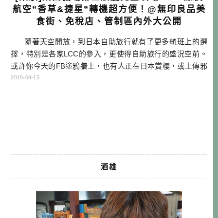
航空”香草&捷星”轉機超方便！@無印良品美
食街、免稅店、管制區內外大公開
隨著天空開放，到日本自助旅行就有了更多航班上的選
擇，特別是各家LCC的參入，更使得自助旅行的盛況空前。
或許你今天的FB塗鴉牆上，也有人正在日本賞櫻，或上傳邪
惡的拉麵照片吧！而今年成田機場的最大話題，就是4/8，專
2015-04-15
為廉價航空公司（LCC）建設的『第三航廈』正式啟用了！
第三航廈目前共有五家航空公司進駐，分別是JETSTAR
（捷星）、JETSTAR JAPAN（捷星日本）、 […]…
酒雄