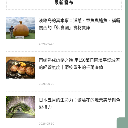
最新發布
淡路島的真本事：洋蔥、章魚與鱧魚，稱霸
關西的「御食國」食材寶庫
2026-05-20
門崎熟成肉格之進 用150萬日圓填平護城河
的經營氣度｜廢校重生的千萬產值
2026-05-20
日本五月的生命力：紫藤花的地景美學與色
彩接力
2026-05-10