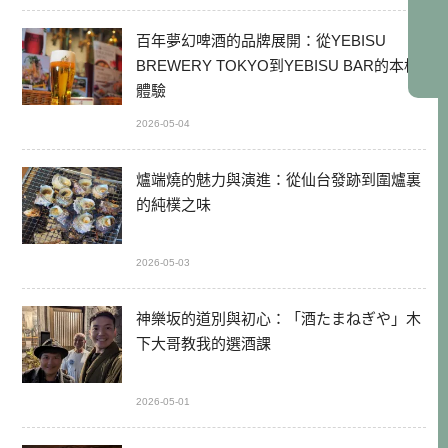
百年夢幻啤酒的品牌展開：從YEBISU
BREWERY TOKYO到YEBISU BAR的本格
體驗
2026-05-04
爐端燒的魅力與演進：從仙台發跡到圍爐裏
的純樸之味
2026-05-03
神樂坂的道別與初心：「酒たまねぎや」木
下大哥教我的選酒課
2026-05-01