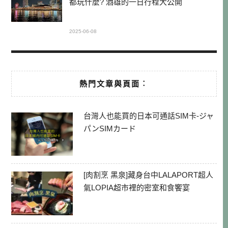
都玩什麼? 酒雄的一日行程大公開
2025-06-08
熱門文章與頁面︰
台灣人也能買的日本可通話SIM卡-ジャ
パンSIMカード
[肉割烹 黑泉]藏身台中LALAPORT超人
氣LOPIA超市裡的密室和食饗宴