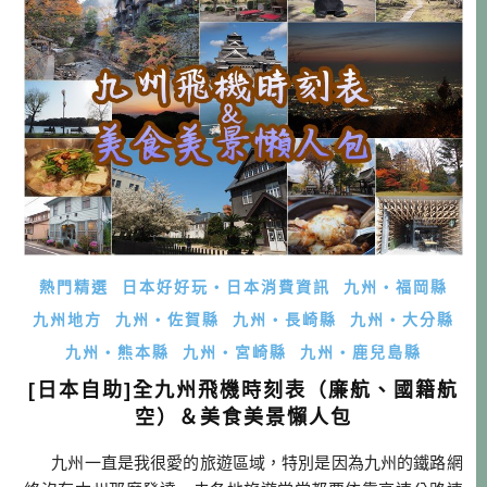
熱門精選
日本好好玩・日本消費資訊
九州・福岡縣
九州地方
九州・佐賀縣
九州・長崎縣
九州・大分縣
九州・熊本縣
九州・宮崎縣
九州・鹿兒島縣
[日本自助]全九州飛機時刻表（廉航、國籍航
空）＆美食美景懶人包
九州一直是我很愛的旅遊區域，特別是因為九州的鐵路網