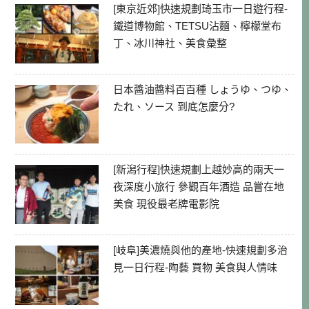
[東京近郊]快速規劃琦玉市一日遊行程-
鐵道博物館、TETSU沾麵、檸檬堂布
丁、冰川神社、美食彙整
日本醬油醬料百百種 しょうゆ、つゆ、
たれ、ソース 到底怎麼分?
[新潟行程]快速規劃上越妙高的兩天一
夜深度小旅行 參觀百年酒造 品嘗在地
美食 現役最老牌電影院
[岐阜]美濃燒與他的產地-快速規劃多治
見一日行程-陶藝 買物 美食與人情味